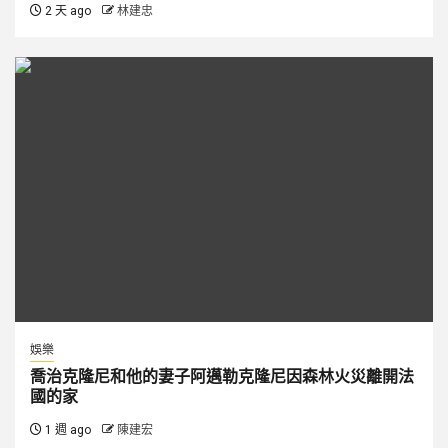
2 天 ago
林建忠
娛樂
喬治克隆尼和他的妻子阿邁勒克隆尼因森林火災離開法
國的家
1 週 ago
陳建宏