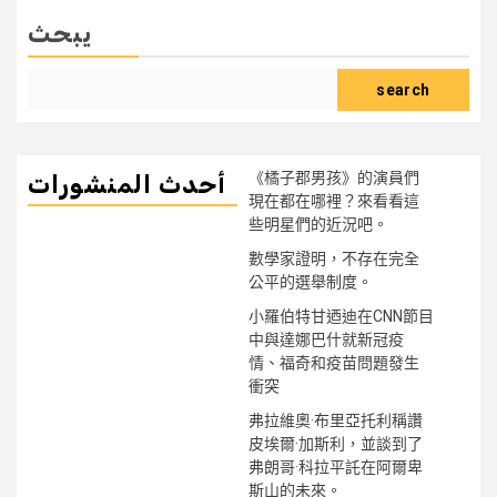
يبحث
search
《橘子郡男孩》的演員們
أحدث المنشورات
現在都在哪裡？來看看這
些明星們的近況吧。
數學家證明，不存在完全
公平的選舉制度。
小羅伯特甘迺迪在CNN節目
中與達娜巴什就新冠疫
情、福奇和疫苗問題發生
衝突
弗拉維奧·布里亞托利稱讚
皮埃爾·加斯利，並談到了
弗朗哥·科拉平託在阿爾卑
斯山的未來。