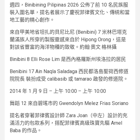
週四，Binibining Pilipinas 2026 公佈了前 10 名民族服
裝入圍名單，提名者展示了慶祝菲律賓文化、傳統和當
地工藝的精心創作。
來自甲美地省坦扎的貝尼比尼 (Benibini) 7 米林巴塔克
蘭滿族人所穿的製服靈感來自於 Hipong Orong，這是
對該省豐富的海洋物種的致敬。約翰·奧文·格林攝
Binibini 8 Elli Rose Lim 是西內格羅斯州埃洛拉的居民
Benibini 17 Ain Naqla Saladaga 西民都洛島聖荷西修道
院院長 裝扮成受 calibasib 或 tamarao 啟發的修道院。
2014 年 1 月 9 日 – 上午 10:00 – 上午 10:00
舞蹈 12 來自碧瑤市的 Gwendolyn Melez Frias Soriano
提名者穿著菲律賓設計師 Zara Joan（中左）設計的充
滿活力的包款系列，搭配菲律賓高級珠寶先驅 Arnel
Baba 的作品。