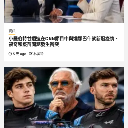
資訊
小羅伯特甘迺迪在CNN節目中與達娜巴什就新冠疫情、
福奇和疫苗問題發生衝突
5 天 ago
林美玲