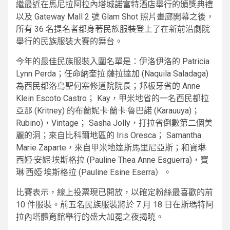
繼最近在馬尼拉阿拉內塔城諾富特酒店舉行的頒獎典禮
以及 Gateway Mall 2 號 Glam Shot 照片畫廊開幕之後，
所有 36 名提名者都身著民族服裝登上了在新前沿劇院
舉行的民族服裝大賽的舞台。
今年的最佳民族服裝入圍名單是：伊洛伊洛的 Patricia
Lynn Perda；任命納奎拉·薩拉達加 (Naquila Saladaga)
為西民都洛島聖何塞修道院院長；邦板牙省的 Anne
Klein Escoto Castro； Kay，甲米地省的一名西民都拉
亞那 (Kritney) 的布蘭妮卡·蘭卡·魯巴諾 (Karauuya)；
Rubino)，Vintage； Sasha Jolly，打拉省倒數第二個美
麗的洞；來自比科爾地區的 Iris Oresca； Samantha
Marie Zaparte，來自甲米地達斯馬里尼亞斯；和寶琳·
西婭·安妮·埃斯格拉 (Pauline Thea Anne Esguerra)，寶
琳·西婭·埃斯格拉 (Pauline Esine Eserra）。
比賽表示，線上投票現已開放，以確定粉絲最喜歡的前
10 件服裝。前五名民族服裝將於 7 月 18 日在斯瑪特阿
拉內塔體育館舉行的盛大加冕之夜揭曉。