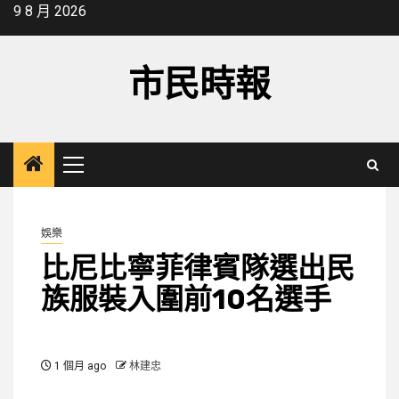
Skip
9 8 月 2026
to
content
市民時報
Primary
Menu
娛樂
比尼比寧菲律賓隊選出民
族服裝入圍前10名選手
1 個月 ago
林建忠