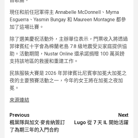
首歌曲。
現任和前任冠軍得主 Annabelle McDonnell、Myrna
Esguerra、Yasmin Bungay 和 Maureen Montagne 都參
加了這場比賽。
除了選美慶祝活動外，主辦單位表示，門票收入將透過
菲律賓紅十字會為棉蘭老島 7.8 級地震受災家庭提供協
助。活動期間，Nustar Online 還承諾捐贈 100 萬英鎊
支持該地區的救援和重建工作。
民族服裝大賽是 2026 年菲律賓比尼賓寧加冕大加冕之
夜的主要預賽活動之一，今年的女王將在加冕之夜加
冕。
來源連結
Post
Previous
Next
楓葉隊與加文·麥肯納簽訂
Lugo 從 7 天 IL 開始活躍
navigation
了為期三年的入門合約