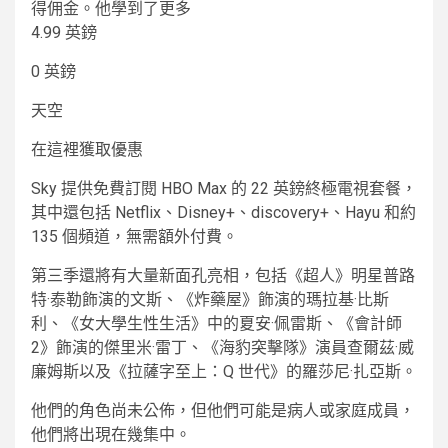
得佣金。他學到了更多
4.99 英鎊
0 英鎊
天空
在這裡獲取優惠
Sky 提供免費訂閱 HBO Max 的 22 英鎊終極電視套餐，
其中還包括 Netflix、Disney+、discovery+、Hayu 和約
135 個頻道，無需額外付費。
第三季還將有大量新面孔亮相，包括《超人》明星普路
特·泰勒飾演的文斯、《炸藥屋》飾演的瑪拉基·比斯
利、《女大學生性生活》中的夏安·佩雷斯、《會計師
2》飾演的傑里米·雷丁、《海豹突擊隊》演員查爾茲·威
廉姆斯以及《拉薩字至上：Q 世代》的羅莎尼·扎亞斯。
他們的角色尚未公佈，但他們可能是病人或家庭成員，
他們將出現在幾集中。