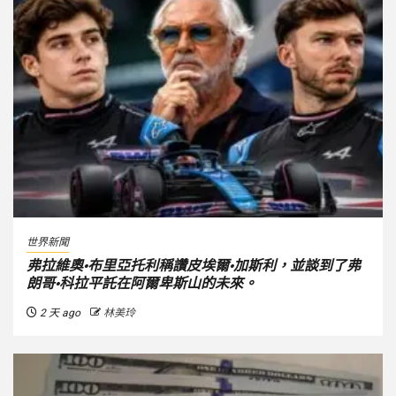
世界新聞
弗拉維奧·布里亞托利稱讚皮埃爾·加斯利，並談到了弗
朗哥·科拉平託在阿爾卑斯山的未來。
2 天 ago
林美玲