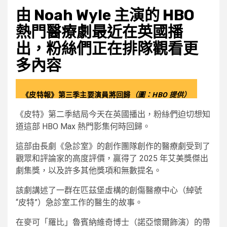
由 Noah Wyle 主演的 HBO
熱門醫療劇最近在英國播
出，粉絲們正在排隊觀看更
多內容
《皮特報》第三季主要演員將回歸
（圖：HBO 提供）
《皮特》第二季結局今天在英國播出，粉絲們迫切想知
道這部 HBO Max 熱門影集何時回歸。
這部由長劇《急診室》的創作團隊創作的醫療劇受到了
觀眾和評論家的高度評價，贏得了 2025 年艾美獎傑出
劇集獎，以及許多其他獎項和無數提名。
該劇講述了一群在匹茲堡虛構的創傷醫療中心（綽號
“皮特”）急診室工作的醫生的故事。
在麥可「羅比」魯賓納維奇博士（諾亞懷爾飾演）的帶