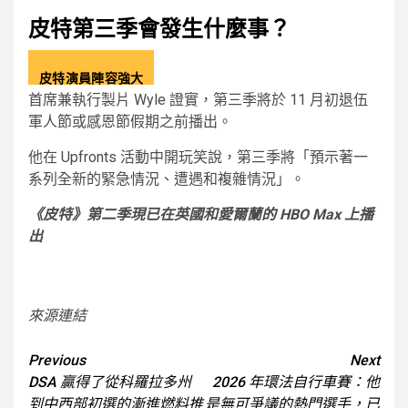
皮特第三季會發生什麼事？
皮特演員陣容強大
首席兼執行製片 Wyle 證實，第三季將於 11 月初退伍
軍人節或感恩節假期之前播出。
他在 Upfronts 活動中開玩笑說，第三季將「預示著一
系列全新的緊急情況、遭遇和複雜情況」。
《皮特》第二季現已在英國和愛爾蘭的 HBO Max 上播
出
來源連結
Post
Previous
Next
DSA 贏得了從科羅拉多州
2026 年環法自行車賽：他
navigation
到中西部初選的漸進燃料推
是無可爭議的熱門選手，已