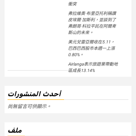
衝突
弗拉維奧·布里亞托利稱讚
皮埃爾·加斯利，並談到了
弗朗哥·科拉平託在阿爾卑
斯山的未來。
美元兌雷亞爾收在5.11，
巴西巴西股市本週一上漲
0.80%。
Airlanga表示旅遊業帶動地
區成長13.14%
أحدث المنشورات
尚無留言可供顯示。
ملف