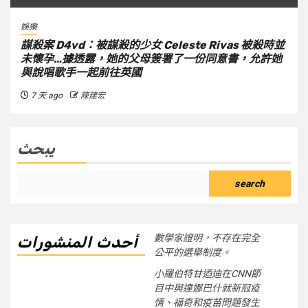
娛樂
謀殺案 D4vd：被謀殺的少女 Celeste Rivas 被殺時並
未懷孕…據透露，她的父母簽署了一份同意書，允許她
與說唱歌手一起前往英國
7 天 ago
陳建宏
يبحث
search
數學家證明，不存在完全
أحدث المنشورات
公平的選舉制度。
小羅伯特甘迺迪在CNN節
目中與達娜巴什就新冠疫
情、福奇和疫苗問題發生