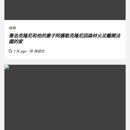
娛樂
喬治克隆尼和他的妻子阿邁勒克隆尼因森林火災離開法
國的家
7 天 ago
陳建宏