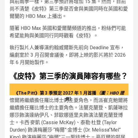
與前兩季一樣，第三季預計將增加 15 集。然而，目前
尚不清楚《皮特》第三季是否會與美國同時在英國和愛
爾蘭的 HBO Max 上播出。
隨著 HBO Max 英國和愛爾蘭頻道的推出，粉絲們可能
希望能夠與美國同行同時觀看《皮特》。
執行製片人兼導演約翰威爾斯先前向 Deadline 宣布，
編劇室於 3 月召開會議後，即將上映的影片將於 2026
年 6 月開始製作。
《皮特》第三季的演員陣容有哪些？
《The Pitt》第 3 季預定 2027 年 1 月首播
（圖：HBO 提
供）
懷爾將繼續擔任羅比博士的主要角色，而派崔克鮑爾將
繼續擔任羅比博士的主要角色。法蘭克蘭登、凱薩琳拉
娜莎飾演達納伊凡、菲歐娜道里夫飾演法蘭克蘭登博
士。卡西·麥凱 (Cassie McKay)、泰勒·杜登 (Taylor
Durden) 飾演梅麗莎·“梅爾”·金博士 (Dr. Melissa“Mel”
King) 飾演梅麗莎·“梅爾”三一聖徒博士 – 豪厄爾的鄰居