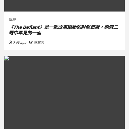
娛樂
《The Defiant》是一款故事驅動的射擊遊戲，探索二
戰中罕見的一面
7 天 ago
林建忠