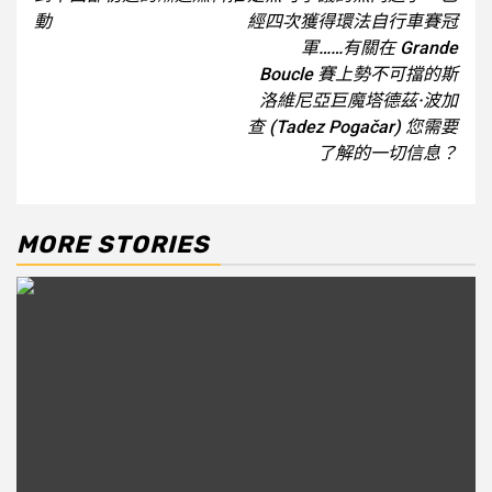
動
經四次獲得環法自行車賽冠
軍……有關在 Grande
Boucle 賽上勢不可擋的斯
洛維尼亞巨魔塔德茲·波加
查 (Tadez Pogačar) 您需要
了解的一切信息？
MORE STORIES