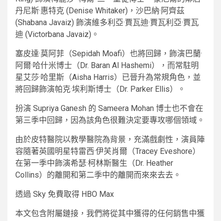
丹尼斯·惠特克 (Denise Whitaker)，沙巴納·阿齊茲
(Shabana Javaiz) 飾演維多利亞·賈瓦迪·賈瓦利亞·賈瓦
迪 (Victorbana Javaiz)。
塞皮達·莫阿菲（Sepidah Moafi）也將回歸，飾演巴蘭·
阿爾·哈什米博士（Dr. Baran Al Hashemi），而常駐明
星艾莎·哈里斯（Aisha Harris）已晉升為常規角色，並
將回歸飾演帕克·埃利斯博士（Dr. Parker Ellis）。
扮演 Supriya Ganesh 的 Sameera Mohan 博士也不會在
第三季中回歸，因為該角色很難決定要專攻哪個領域。
由於皮特醫院以教學醫院為背景，充滿戲劇性，演員陣
容隨著英國明星特雷西·伊芙肖爾（Tracey Eveshore）
在第一季中飾演希瑟·柯林斯醫生（Dr. Heather
Collins）的離開和第二季中的離開而來來去去。
透過 Sky 免費取得 HBO Max
本文包含附屬鏈接，我們將從其中獲得的任何銷售中獲