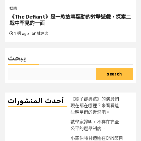
娛樂
《The Defiant》是一款故事驅動的射擊遊戲，探索二
戰中罕見的一面
1 週 ago
林建忠
يبحث
search
《橘子郡男孩》的演員們
أحدث المنشورات
現在都在哪裡？來看看這
些明星們的近況吧。
數學家證明，不存在完全
公平的選舉制度。
小羅伯特甘迺迪在CNN節目