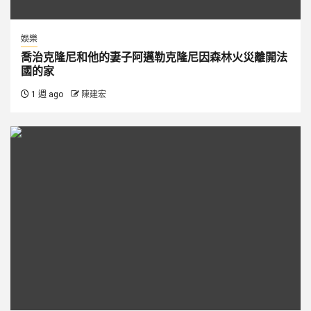
娛樂
喬治克隆尼和他的妻子阿邁勒克隆尼因森林火災離開法
國的家
1 週 ago
陳建宏