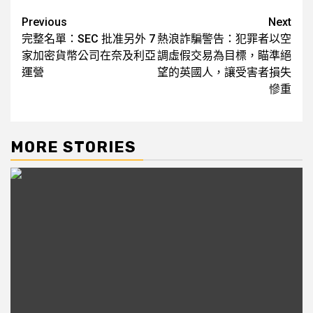
Post
Previous
Next
完整名單：SEC 批准另外 7
熱浪詐騙警告：犯罪者以空
navigation
家加密貨幣公司在奈及利亞
調虛假交易為目標，瞄準絕
運營
望的英國人，讓受害者損失
慘重
MORE STORIES