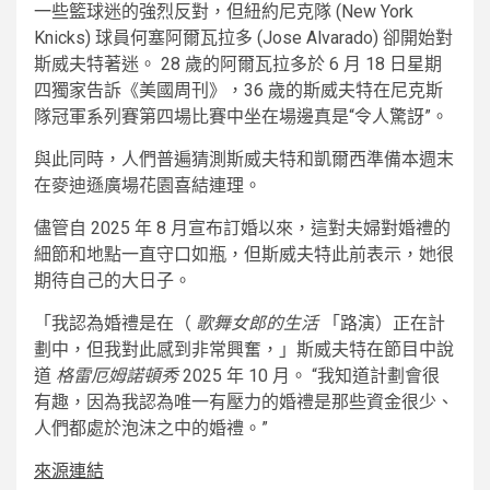
一些籃球迷的強烈反對，但紐約尼克隊 (New York
Knicks) 球員何塞阿爾瓦拉多 (Jose Alvarado) 卻開始對
斯威夫特著迷。 28 歲的阿爾瓦拉多於 6 月 18 日星期
四獨家告訴《美國周刊》，36 歲的斯威夫特在尼克斯
隊冠軍系列賽第四場比賽中坐在場邊真是“令人驚訝”。
與此同時，人們普遍猜測斯威夫特和凱爾西準備本週末
在麥迪遜廣場花園喜結連理。
儘管自 2025 年 8 月宣布訂婚以來，這對夫婦對婚禮的
細節和地點一直守口如瓶，但斯威夫特此前表示，她很
期待自己的大日子。
「我認為婚禮是在（
歌舞女郎的生活
「路演）正在計
劃中，但我對此感到非常興奮，」斯威夫特在節目中說
道
格雷厄姆諾頓秀
2025 年 10 月。 “我知道計劃會很
有趣，因為我認為唯一有壓力的婚禮是那些資金很少、
人們都處於泡沫之中的婚禮。”
來源連結