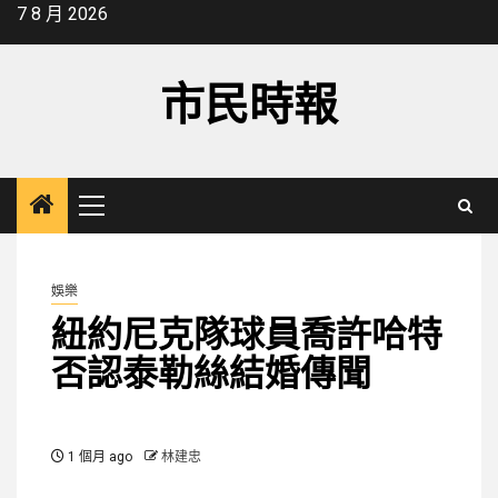
Skip
7 8 月 2026
to
content
市民時報
Primary
Menu
娛樂
紐約尼克隊球員喬許哈特
否認泰勒絲結婚傳聞
1 個月 ago
林建忠