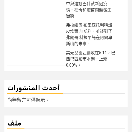
中與達娜巴什就新冠疫
情、福奇和疫苗問題發生
衝突
弗拉維奧·布里亞托利稱讚
皮埃爾·加斯利，並談到了
弗朗哥·科拉平託在阿爾卑
斯山的未來。
美元兌雷亞爾收在5.11，巴
西巴西股市本週一上漲
0.80%。
أحدث المنشورات
尚無留言可供顯示。
ملف