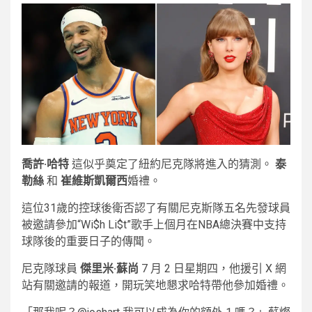
喬許·哈特
這似乎奠定了紐約尼克隊將進入的猜測。
泰
勒絲
和
崔維斯凱爾西
婚禮。
這位31歲的控球後衛否認了有關尼克斯隊五名先發球員
被邀請參加“Wi$h Li$t”歌手上個月在NBA總決賽中支持
球隊後的重要日子的傳聞。
尼克隊球員
傑里米·蘇尚
7 月 2 日星期四，他援引 X 網
站有關邀請的報道，開玩笑地懇求哈特帶他參加婚禮。