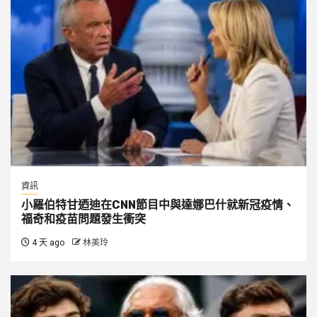
資訊
小羅伯特甘迺迪在CNN節目中與達娜巴什就新冠疫情、
福奇和疫苗問題發生衝突
4 天 ago
林美玲