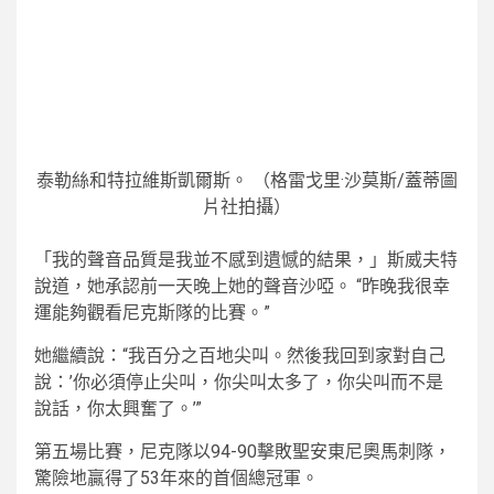
泰勒絲和特拉維斯凱爾斯。
（格雷戈里·沙莫斯/蓋蒂圖
片社拍攝）
「我的聲音品質是我並不感到遺憾的結果，」斯威夫特
說道，她承認前一天晚上她的聲音沙啞。 “昨晚我很幸
運能夠觀看尼克斯隊的比賽。”
她繼續說：“我百分之百地尖叫。然後我回到家對自己
說：’你必須停止尖叫，你尖叫太多了，你尖叫而不是
說話，你太興奮了。’”
第五場比賽，尼克隊以94-90擊敗聖安東尼奧馬刺隊，
驚險地贏得了53年來的首個總冠軍。