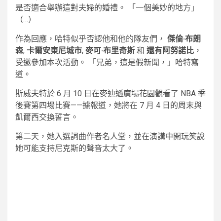
是否適合舉辦這對夫婦的婚禮。 「一個美妙的地方」
（…）
作為回應，哈特似乎否認他和他的隊友們，
傑倫·布朗
森
,
卡爾安東尼城市
,
麥可·布里奇斯
和
還有阿努諾比
，
受邀參加本次活動。 「兄弟，這是假新聞，」哈特寫
道。
斯威夫特於 6 月 10 日在麥迪遜廣場花園觀看了 NBA 季
後賽第四場比賽——據報道，她將在 7 月 4 日的周末與
凱爾西交換誓言。
第二天，她入選詞曲作者名人堂，並在演講中開玩笑說
她可能支持尼克斯的聲音太大了。