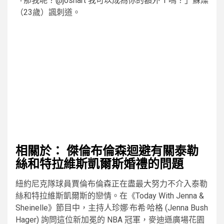
「那我呢？@joshart 我可以成為你的額外 1 嗎？」蘇燦
（23歲）諷刺道。
相關於：
傑倫布倫森迴避有關泰勒
絲和特拉維斯凱爾斯婚禮的問題
紐約尼克隊球員賈倫布倫森正在盡最大努力不介入泰勒
絲和特拉維斯凱爾斯的戀情。在《Today With Jenna &
Sheinelle》節目中，主持人珍娜·布希·哈格 (Jenna Bush
Hager) 詢問這位新加冕的 NBA 冠軍，麥迪遜廣場花園