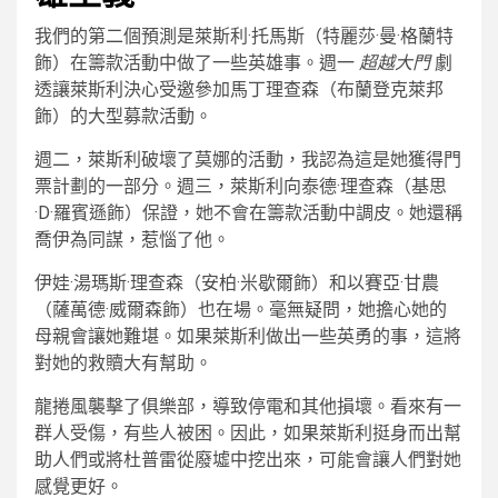
我們的第二個預測是萊斯利·托馬斯（特麗莎·曼·格蘭特
飾）在籌款活動中做了一些英雄事。週一
超越大門
劇
透讓萊斯利決心受邀參加馬丁理查森（布蘭登克萊邦
飾）的大型募款活動。
週二，萊斯利破壞了莫娜的活動，我認為這是她獲得門
票計劃的一部分。週三，萊斯利向泰德·理查森（基思
·D·羅賓遜飾）保證，她不會在籌款活動中調皮。她還稱
喬伊為同謀，惹惱了他。
伊娃·湯瑪斯·理查森（安柏·米歇爾飾）和以賽亞·甘農
（薩萬德·威爾森飾）也在場。毫無疑問，她擔心她的
母親會讓她難堪。如果萊斯利做出一些英勇的事，這將
對她的救贖大有幫助。
龍捲風襲擊了俱樂部，導致停電和其他損壞。看來有一
群人受傷，有些人被困。因此，如果萊斯利挺身而出幫
助人們或將杜普雷從廢墟中挖出來，可能會讓人們對她
感覺更好。