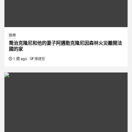
娛樂
喬治克隆尼和他的妻子阿邁勒克隆尼因森林火災離開法
國的家
1 週 ago
陳建宏