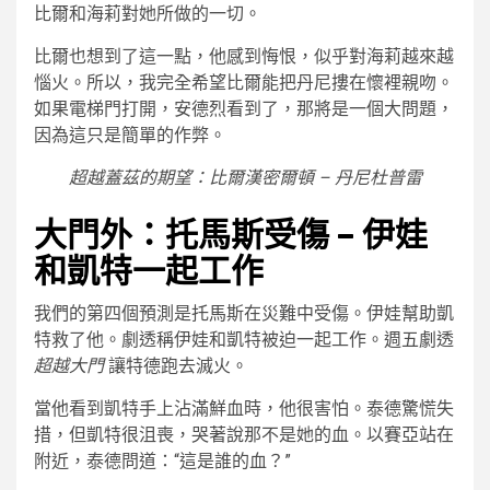
比爾和海莉對她所做的一切。
比爾也想到了這一點，他感到悔恨，似乎對海莉越來越
惱火。所以，我完全希望比爾能把丹尼摟在懷裡親吻。
如果電梯門打開，安德烈看到了，那將是一個大問題，
因為這只是簡單的作弊。
超越蓋茲的期望：比爾漢密爾頓 – 丹尼杜普雷
大門外：托馬斯受傷 – 伊娃
和凱特一起工作
我們的第四個預測是托馬斯在災難中受傷。伊娃幫助凱
特救了他。劇透稱伊娃和凱特被迫一起工作。週五劇透
超越大門
讓特德跑去滅火。
當他看到凱特手上沾滿鮮血時，他很害怕。泰德驚慌失
措，但凱特很沮喪，哭著說那不是她的血。以賽亞站在
附近，泰德問道：“這是誰的血？”