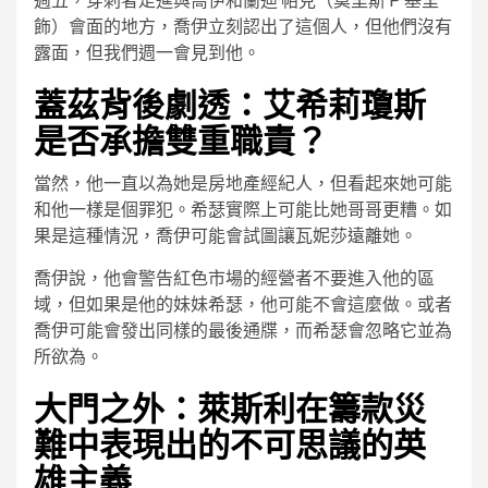
週五，穿刺者走進與喬伊和蘭迪·帕克（莫里斯·P·基里
飾）會面的地方，喬伊立刻認出了這個人，但他們沒有
露面，但我們週一會見到他。
蓋茲背後劇透：艾希莉瓊斯
是否承擔雙重職責？
當然，他一直以為她是房地產經紀人，但看起來她可能
和他一樣是個罪犯。希瑟實際上可能比她哥哥更糟。如
果是這種情況，喬伊可能會試圖讓瓦妮莎遠離她。
喬伊說，他會警告紅色市場的經營者不要進入他的區
域，但如果是他的妹妹希瑟，他可能不會這麼做。或者
喬伊可能會發出同樣的最後通牒，而希瑟會忽略它並為
所欲為。
大門之外：萊斯利在籌款災
難中表現出的不可思議的英
雄主義