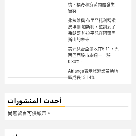
情、福奇和疫苗問題發生
衝突
弗拉維奧·布里亞托利稱讚
皮埃爾·加斯利，並談到了
弗朗哥·科拉平託在阿爾卑
斯山的未來。
美元兌雷亞爾收在5.11，巴
西巴西股市本週一上漲
0.80%。
Airlanga表示旅遊業帶動地
區成長13.14%
أحدث المنشورات
尚無留言可供顯示。