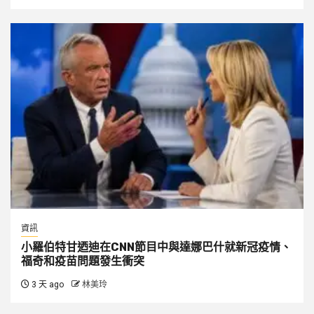
資訊
小羅伯特甘迺迪在CNN節目中與達娜巴什就新冠疫情、
福奇和疫苗問題發生衝突
3 天 ago
林美玲