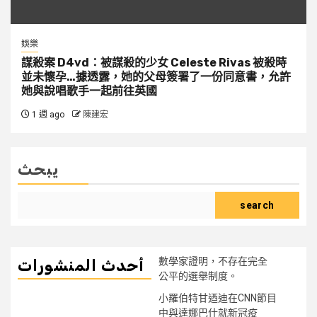
娛樂
謀殺案 D4vd：被謀殺的少女 Celeste Rivas 被殺時
並未懷孕…據透露，她的父母簽署了一份同意書，允許
她與說唱歌手一起前往英國
1 週 ago
陳建宏
يبحث
search
數學家證明，不存在完全
أحدث المنشورات
公平的選舉制度。
小羅伯特甘迺迪在CNN節目
中與達娜巴什就新冠疫