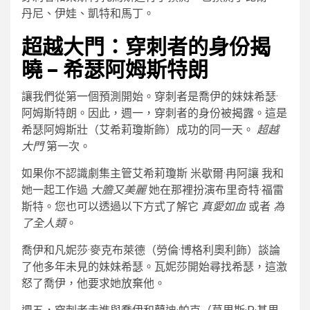
丹尼、伊娃、凱特和馬丁。
超越大門：穿刺者的身份揭
曉 – 希瑟阿姆斯特朗
讓我們從第一個預測開始。穿刺者是喬伊的妹妹希瑟·
阿姆斯特朗。因此，週一，穿刺者的身份被揭露。這是
希瑟阿姆斯壯（艾希莉瓊斯飾）成功的同一天。
超越
大門
第一次。
如果你不認識劇集主管艾希莉瓊斯
米歇爾·冉阿讓
我和
她一起工作過
大膽又美麗
她在那裡扮演布里奇特·福雷
斯特。您也可以透過以下方式了解它
真愛如血
或者
為
了全人類
。
喬伊和凡妮莎·麥克布萊德（勞倫·博格利奧利飾）談論
了他多年未見的妹妹希瑟。瓦妮莎開始尋找希瑟，這激
怒了喬伊，他要求她放棄他。