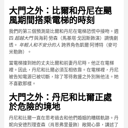
大門之外：比爾和丹尼在颶
風期間搭乘電梯的時刻
我們的第三個預測是比爾和丹尼在電梯恐慌中接吻。週
四
超越大門
與海莉·勞森（馬基塔·戈因斯飾演）調情劇
透。
年輕人和不安分的人
跨界角色凱爾·阿博特（麥可·
米勒飾）。
當電梯撞到她的丈夫比爾和前妻丹尼時，他正在電梯
裡。因此，丹尼和比爾必須互相依靠。在電梯裡，丹尼
被告知電源已被切斷，除了等待救援之外別無他法。她
不喜歡那樣。
大門之外：丹尼和比爾正處
於危險的境地
丹尼和比爾一直在思考過去和他們婚姻的糟糕軌跡。丹
妮向安德烈理查森（肖恩弗里曼飾）敞開心扉，講述了