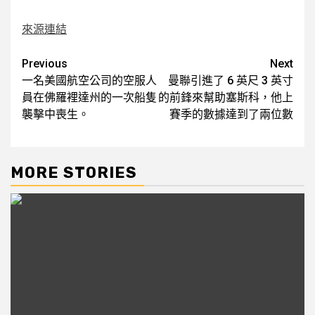
來源連結
Post
Previous
Next
一名美國航空公司的空服人
曼聯引進了 6 英尺 3 英寸
navigation
員在佛羅裡達州的一次船隻
的前鋒來幫助塞斯科，他上
襲擊中喪生。
賽季的數據達到了兩位數
MORE STORIES