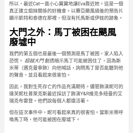
所以，最近Cat一直小心翼翼地讓Eva靠近她。這是一個
真正建立姐妹關係的好機會。以賽亞颶風過後的預告片
顯示凱特和泰德在那裡，但沒有托馬斯或伊娃的跡象。
大門之外：馬丁被困在颶風
廢墟中
我們的第五個也是最後一個預測是馬丁被困，家人陷入
恐慌。
超越大門
劇透暗示馬丁可能被困住了，因為斯
米蒂（邁克曼寧飾）向他喊話，詢問馬丁是否能聽到他
的聲音，並且看起來很害怕。
因此，我對生死存亡的作品充滿期待。儘管飾演妮可的
達芙妮杜普萊克斯最近採訪了飾演Y&R維克多紐曼的艾
瑞克布雷登。他們說每個人都還活著。
但在這次事件中，妮可看起來真的很害怕。當斯米蒂呼
喚馬丁時，他可能被困在廢墟下。