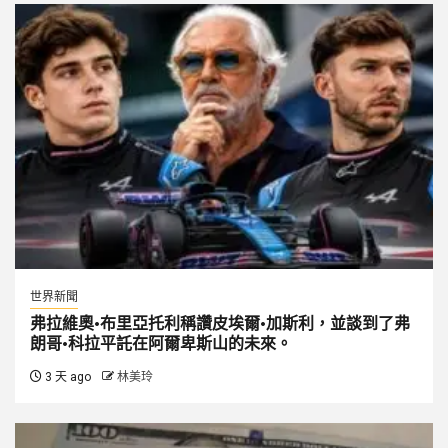
世界新聞
弗拉維奧·布里亞托利稱讚皮埃爾·加斯利，並談到了弗
朗哥·科拉平託在阿爾卑斯山的未來。
3 天 ago
林美玲