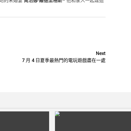
和她的未婚妻
喬治娜·羅德里格斯
– 他和家人一起建造
Next
7 月 4 日夏季最熱門的電玩遊戲盡在一處