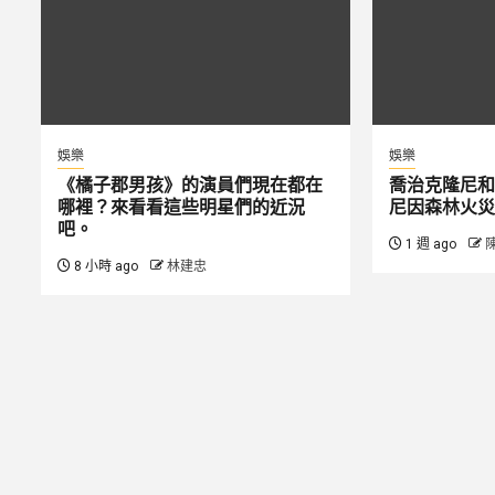
娛樂
娛樂
《橘子郡男孩》的演員們現在都在
喬治克隆尼和
哪裡？來看看這些明星們的近況
尼因森林火災
吧。
1 週 ago
8 小時 ago
林建忠