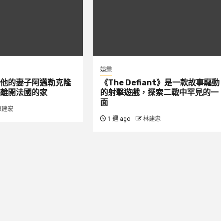
娛樂
他的妻子阿邁勒克隆
《The Defiant》是一款故事驅動
離開法國的家
的射擊遊戲，探索二戰中罕見的一
面
陳建宏
1 週 ago
林建忠