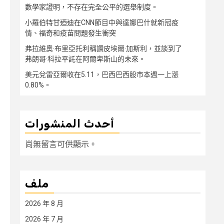
數學家證明，不存在完全公平的選舉制度。
小羅伯特甘迺迪在CNN節目中與達娜巴什就新冠疫
情、福奇和疫苗問題發生衝突
弗拉維奧·布里亞托利稱讚皮埃爾·加斯利，並談到了
弗朗哥·科拉平託在阿爾卑斯山的未來。
美元兌雷亞爾收在5.11，巴西巴西股市本週一上漲
0.80%。
أحدث المنشورات
尚無留言可供顯示。
ملف
2026 年 8 月
2026 年 7 月