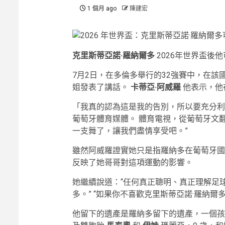
1 個月 ago
陳建宏
克里斯蒂亞諾·羅納爾多
2026年世界盃後
7月2日，在多倫多舉行的32強賽中，在該
姐發表了講話。
卡蒂亞·阿威羅
他表示，他
「我真的認為這是我的告別，所以要充分利
葡萄牙體育媒體。
體育電視
，從葡萄牙文翻
一支舞了，讓我們盡情享受吧。”
雖然阿威羅證實她只是指羅納多在葡萄牙國
反映了她哥哥對這項運動的影響。
她繼續說道：“任何真正聰明、真正理解足
多。” “如果你不喜歡克里斯蒂亞諾·羅納爾
他留下的遺產是羅納多留下的遺產，一個