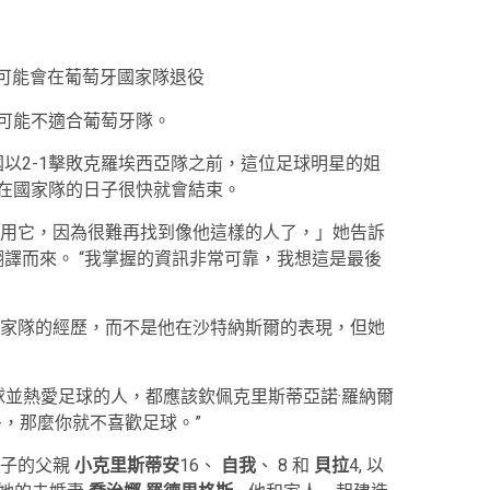
他可能不適合葡萄牙隊。
國以2-1擊敗克羅埃西亞隊之前，這位足球明星的姐
在國家隊的日子很快就會結束。
用它，因為很難再找到像他這樣的人了，」她告訴
譯而來。 “我掌握的資訊非常可靠，我想這是最後
家隊的經歷，而不是他在沙特納斯爾的表現，但她
球並熱愛足球的人，都應該欽佩克里斯蒂亞諾·羅納爾
多，那麼你就不喜歡足球。”
孩子的父親
小克里斯蒂安
16、
自我
、 8 和
貝拉
4, 以