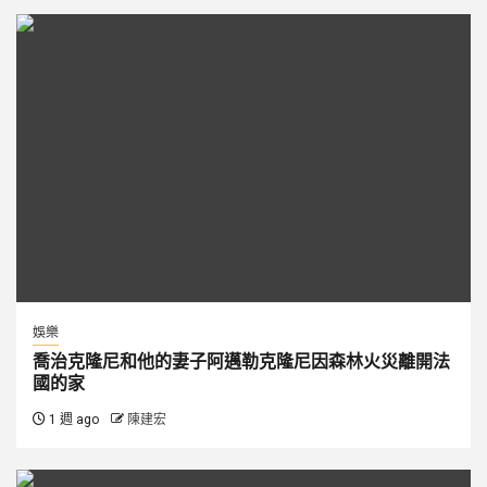
娛樂
喬治克隆尼和他的妻子阿邁勒克隆尼因森林火災離開法
國的家
1 週 ago
陳建宏