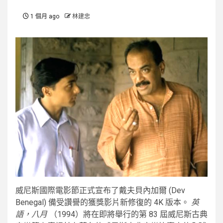
1 個月 ago
林建忠
威尼斯國際電影節正式宣布了戴夫貝內加爾 (Dev
Benegal) 備受讚譽的獲獎影片新修復的 4K 版本。
英
語，八月
（1994）將在即將舉行的第 83 屆威尼斯古典