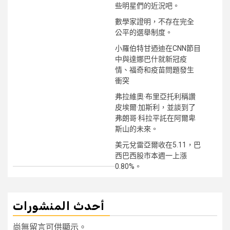
些明星們的近況吧。
數學家證明，不存在完全
公平的選舉制度。
小羅伯特甘迺迪在CNN節目
中與達娜巴什就新冠疫
情、福奇和疫苗問題發生
衝突
弗拉維奧·布里亞托利稱讚
皮埃爾·加斯利，並談到了
弗朗哥·科拉平託在阿爾卑
斯山的未來。
美元兌雷亞爾收在5.11，巴
西巴西股市本週一上漲
0.80%。
أحدث المنشورات
尚無留言可供顯示。