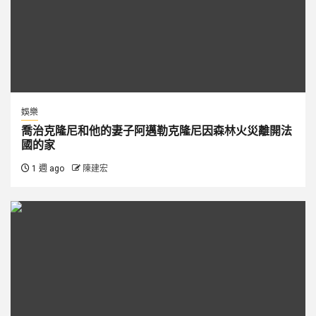
娛樂
喬治克隆尼和他的妻子阿邁勒克隆尼因森林火災離開法
國的家
1 週 ago
陳建宏