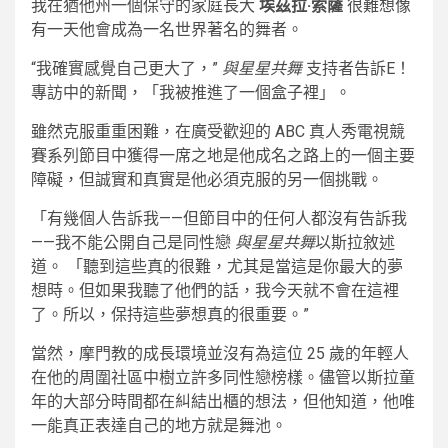
我在猶他州一個保守的家庭長大
埃茲拉·索薩
很難想像
有一天他會成為一名世界著名的舞者。
“我確實感覺自己更大了，”
與星星共舞
支持者告訴E！
專訪中的新聞，「我被推進了一個盒子裡」。
雖然克服重重困難，在廣受歡迎的 ABC 真人秀電視競
賽系列節目中獲得一席之地是他成名之路上的一個主要
障礙，但誠實和真實是他必須克服的另一個挑戰。
「有幾個人告訴我——但節目中的任何人都沒有告訴我
——我不能公開自己是同性戀
與星星共舞
以斯拉敘述
道。 「聽到這些真的很難，尤其是當這是你最大的夢
想時。但如果我聽了他們的話，我今天就不會在這裡
了。所以，保持這些夢想真的很重要。”
當然，摩門教的成長環境並沒有為這位 25 歲的年輕人
在他的周圍社區中樹立許多同性戀榜樣。儘管以斯拉童
年的大部分時間都在糾結出櫃的想法，但他知道，他唯
一能真正表達自己的地方就是舞池。