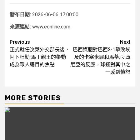
發布日期:
2026-06-06 17:00:00
來源連結:
www.eonline.com
Post
Previous
Next
正式就任汶萊外交部長後，
巴西媒體對巴西2-1擊敗埃
navigation
阿卜杜勒·馬丁親王的舉動
及的卡塞米羅和馬蒂厄·庫
成為眾人矚目的焦點
尼亞的反應，球迷對其中之
一感到憤怒
MORE STORIES