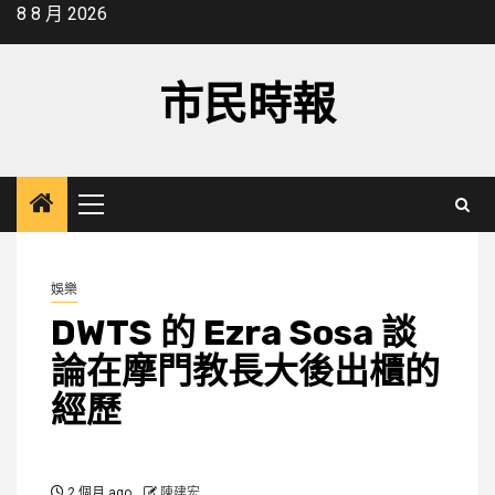
Skip
8 8 月 2026
to
content
市民時報
Primary
Menu
娛樂
DWTS 的 Ezra Sosa 談
論在摩門教長大後出櫃的
經歷
2 個月 ago
陳建宏