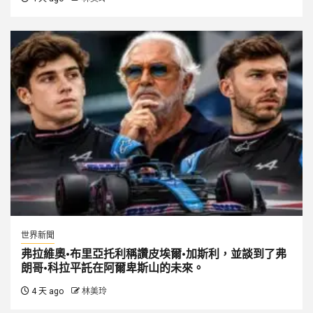
世界新聞
弗拉維奧·布里亞托利稱讚皮埃爾·加斯利，並談到了弗
朗哥·科拉平託在阿爾卑斯山的未來。
4 天 ago
林美玲