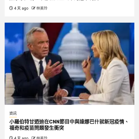
4 天 ago
林美玲
資訊
小羅伯特甘迺迪在CNN節目中與達娜巴什就新冠疫情、
福奇和疫苗問題發生衝突
4 天 ago
林美玲