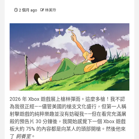
2 個月 ago
林美玲
2026 年 Xbox 遊戲展上槍林彈雨。這麼多槍！我不認
為我很正經——儘管美國的槍支文化盛行，但第一人稱
射擊遊戲的純粹樂趣並沒有妨礙我——但在看完充滿屠
殺的預告片 30 分鐘後，我開始感覺下一個 Xbox 遊戲
板大約 75% 的內容都是向某人的頭部開槍。然後他來
了
飼養室
。