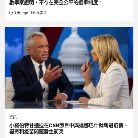
數學家證明，不存在完全公平的選舉制度。
3 天 ago
林美玲
資訊
小羅伯特甘迺迪在CNN節目中與達娜巴什就新冠疫情、
福奇和疫苗問題發生衝突