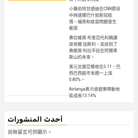
小羅伯特甘迺迪在CNN節目
中與達娜巴什就新冠疫
情、福奇和疫苗問題發生
衝突
弗拉維奧·布里亞托利稱讚
皮埃爾·加斯利，並談到了
弗朗哥·科拉平託在阿爾卑
斯山的未來。
美元兌雷亞爾收在5.11，巴
西巴西股市本週一上漲
0.80%。
Airlanga表示旅遊業帶動地
區成長13.14%
أحدث المنشورات
尚無留言可供顯示。