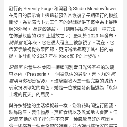
發行商 Serenity Forge 和開發商 Studio Meadowflower
在周日的展示會上透過新預告片恢復了長期運行的模擬
開發，為充滿吉卜力工作室的遊戲提供了迄今為止最明
顯的外觀。
星露穀物語
。 （到時候我會找到一種方法
在佈滿灰塵的 CRT 上播放它。）最初於 2023 年發布，
飼養室
近年來，它在很大程度上被忽視了。現在，它
帶著手繪視覺效果回歸，更清晰地呈現了其神秘的前
提，並計劃於 2027 年在 Xbox 和 PC 上發布。
飼養室
它發生在美國一棟鄉間別墅日光浴室裡的玻璃
容器內（Pressaria，一個被低估的最愛，吉卜力的
阿
麗埃蒂的秘密世界
）。玻璃圍牆內是一個完整的城鎮，
玩家扮演珍妮的角色，她是一位被開發商描述為「永無
止境的夏天」的居民。
與許多舒適的生活模擬器一樣，您將花時間進行園藝、
裝飾房屋、製作物品、烹飪食譜以及與當地人會面。但
飼養室
他的腦子裡似乎不只有一種感覺良好的氛圍。
這一切都有一個更深層的謎團，並承諾根據玩家的選擇