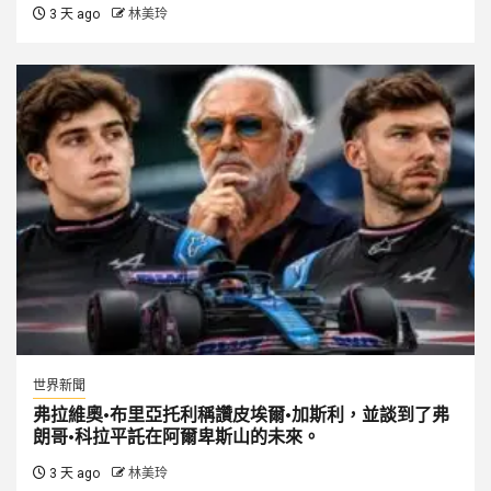
3 天 ago
林美玲
世界新聞
弗拉維奧·布里亞托利稱讚皮埃爾·加斯利，並談到了弗
朗哥·科拉平託在阿爾卑斯山的未來。
3 天 ago
林美玲