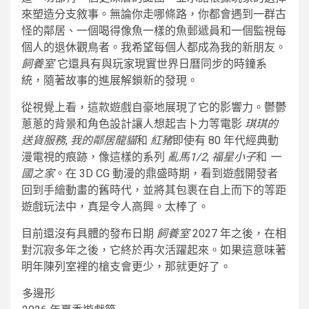
來塑造分支敘事。無論你走哪條路，你都會遇到一群古
怪的鄰居、一個喝得像魚一樣的魚郵遞員和一個監視每
個人的退休觀鳥者。我希望每個人都成為我的新朋友。
飼養室
它還具有與玩家現實世界日曆同步的時鐘系
統，隨著故事的進展解鎖新的發現。
從視覺上看，這款遊戲自豪地展現了它的影響力。鬱鬱
蔥蔥的背景和角色設計讓人想起吉卜力等電影
琪琪的
送貨服務
,
我的鄰居龍貓
和
紅豬
即使有 80 年代經典動
漫電視的痕跡，像這樣的系列
亂馬1/2
,
福星小子
和
一
國之家
。在 3D CG 動漫的鼎盛時期，看到遊戲開發者
回到手繪動畫的舊時代，並將其包裹在自上而下的等距
遊戲玩法中，真是令人高興。太棒了。
目前還沒有具體的發布日期
飼養室
2027 年之後，在相
對沉寂多年之後，它終於再次活躍起來。如果這意味著
明年陳列室裡的槍支會更少，那就更好了。
多邊形