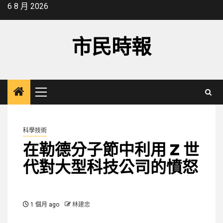
Skip
6 8 月 2026
to
content
市民時報
Primary
Menu
科學技術
在勒德分子節中利用 Z 世
代對大型科技公司的憤怒
1 個月 ago
林建忠