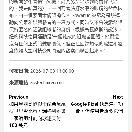
的新聞發布會搶佔先機，高瓦努斯是媒體的傀儡（是
的，我是認真的），一個有著蘇打水般的眼睛的藍色抹
布，由一個蒙面木偶師操作。 Gowanus 被認為是該運
動向公眾和媒體發言的一種方式，同時又不會洩露希望
保持匿名的活動組織者的身份。根據高瓦納斯的說法，
紐約科技復興運動是“一個鬆散的組織者團體，他們還
沒有任何正式的隸屬關係，但正在圍繞類似的疏遠和過
度依賴大型科技公司問題的觀察而聯合起來。”
發布日期:
2026-07-03 13:00:00
來源連結:
arstechnica.com
Post
Previous
Next
如果墨西哥隊與卡爾希隊贏
Google Pixel 缺乏這些功
navigation
得世界盃比賽，瑞格利維爾
能，但使用者想要它們
一家酒吧計劃向球迷支付
100 美元