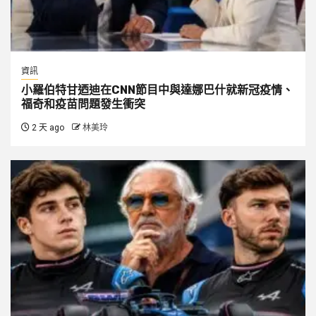
資訊
小羅伯特甘迺迪在CNN節目中與達娜巴什就新冠疫情、
福奇和疫苗問題發生衝突
2 天 ago
林美玲