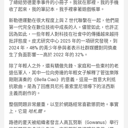
了總結勞德夏季事件的小冊子。我就在那裡，我的手機
收了起來，我的筆記本，我手裡拿著遊戲帳單。
新勒德運動在很大程度上與 Z 世代聯繫在一起，他們是
第一代完全在數位技術中成長的人。儘管如此，也許正
因為如此，一些年輕人對科技在社會中的傳播越來越持
批評態度。皮尤研究中心 2025 年的一項研究發現，到
2024 年，48% 的青少年參與者表示社群媒體對同儕產
生了負面影響——高於 2022 年的 32%。
除了年輕人之外，還有驕傲先鋒、家庭和一些東村的老
退伍軍人，其中一位向旁邊的年輕女子解釋了管弦樂隊
剛剛演奏的《Bella Ciao》的意義，這是一首意大利抵
抗歌曲，是為了回應貝尼托·墨索里尼領導下的法西斯
主義而創作的。
整個問題非常嚴重，以至於網路經常喜歡懲罰她。事實
上，它是
哈札爾。
路德的夏天被組織者發言人高瓦努斯（Gowanus）舉行