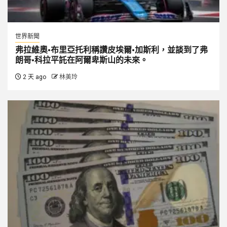
世界新聞
弗拉維奧·布里亞托利稱讚皮埃爾·加斯利，並談到了弗
朗哥·科拉平託在阿爾卑斯山的未來。
2 天 ago
林美玲