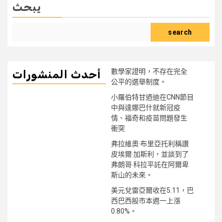
يبحث
search
數學家證明，不存在完全
أحدث المنشورات
公平的選舉制度。
小羅伯特甘迺迪在CNN節目
中與達娜巴什就新冠疫
情、福奇和疫苗問題發生
衝突
弗拉維奧·布里亞托利稱讚
皮埃爾·加斯利，並談到了
弗朗哥·科拉平託在阿爾卑
斯山的未來。
美元兌雷亞爾收在5.11，巴
西巴西股市本週一上漲
0.80%。