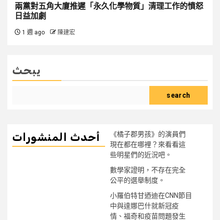
兩黨對五角大廈推遲「永久化學物質」清理工作的憤怒
日益加劇
1 週 ago
陳建宏
يبحث
search
《橘子郡男孩》的演員們
أحدث المنشورات
現在都在哪裡？來看看這
些明星們的近況吧。
數學家證明，不存在完全
公平的選舉制度。
小羅伯特甘迺迪在CNN節目
中與達娜巴什就新冠疫
情、福奇和疫苗問題發生