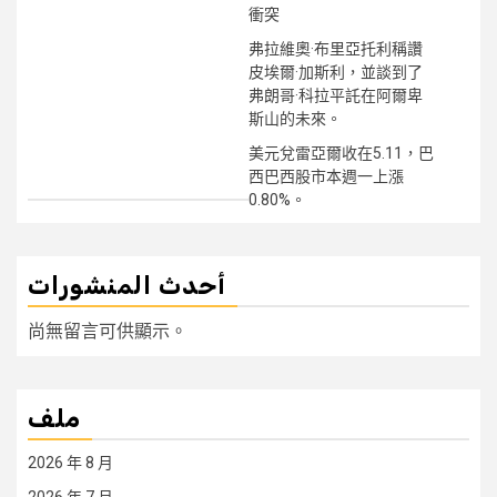
衝突
弗拉維奧·布里亞托利稱讚
皮埃爾·加斯利，並談到了
弗朗哥·科拉平託在阿爾卑
斯山的未來。
美元兌雷亞爾收在5.11，巴
西巴西股市本週一上漲
0.80%。
أحدث المنشورات
尚無留言可供顯示。
ملف
2026 年 8 月
2026 年 7 月