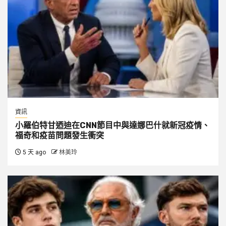
資訊
小羅伯特甘迺迪在CNN節目中與達娜巴什就新冠疫情、
福奇和疫苗問題發生衝突
5 天 ago
林美玲