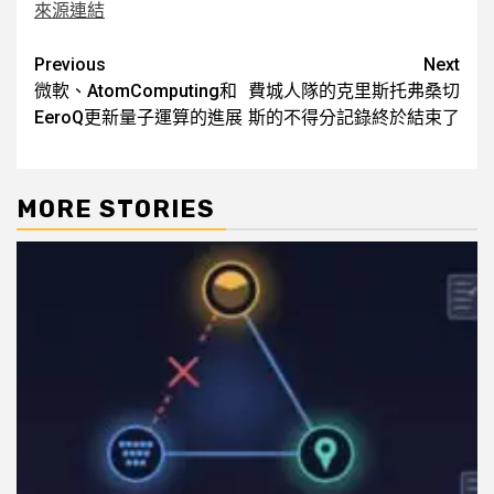
來源連結
Post
Previous
Next
微軟、AtomComputing和
費城人隊的克里斯托弗桑切
navigation
EeroQ更新量子運算的進展
斯的不得分記錄終於結束了
MORE STORIES