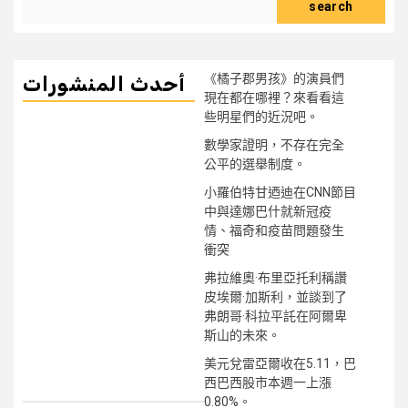
search
《橘子郡男孩》的演員們
أحدث المنشورات
現在都在哪裡？來看看這
些明星們的近況吧。
數學家證明，不存在完全
公平的選舉制度。
小羅伯特甘迺迪在CNN節目
中與達娜巴什就新冠疫
情、福奇和疫苗問題發生
衝突
弗拉維奧·布里亞托利稱讚
皮埃爾·加斯利，並談到了
弗朗哥·科拉平託在阿爾卑
斯山的未來。
美元兌雷亞爾收在5.11，巴
西巴西股市本週一上漲
0.80%。