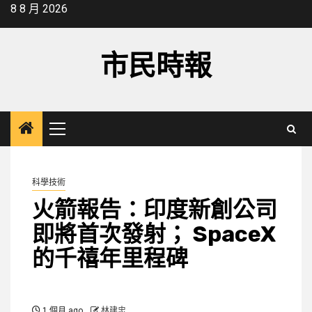
Skip
8 8 月 2026
to
content
市民時報
Primary
Menu
科學技術
火箭報告：印度新創公司
即將首次發射； SpaceX
的千禧年里程碑
1 個月 ago
林建忠