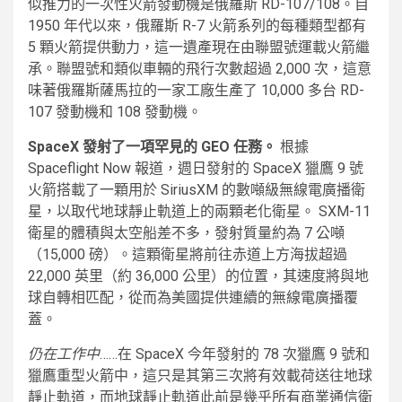
似推力的一次性火箭發動機是俄羅斯 RD-107/108。自
1950 年代以來，俄羅斯 R-7 火箭系列的每種類型都有
5 顆火箭提供動力，這一遺產現在由聯盟號運載火箭繼
承。聯盟號和類似車輛的飛行次數超過 2,000 次，這意
味著俄羅斯薩馬拉的一家工廠生產了 10,000 多台 RD-
107 發動機和 108 發動機。
SpaceX 發射了一項罕見的 GEO 任務。
根據
Spaceflight Now 報道，週日發射的 SpaceX 獵鷹 9 號
火箭搭載了一顆用於 SiriusXM 的數噸級無線電廣播衛
星，以取代地球靜止軌道上的兩顆老化衛星。 SXM-11
衛星的體積與太空船差不多，發射質量約為 7 公噸
（15,000 磅）。這顆衛星將前往赤道上方海拔超過
22,000 英里（約 36,000 公里）的位置，其速度將與地
球自轉相匹配，從而為美國提供連續的無線電廣播覆
蓋。
仍在工作中
……在 SpaceX 今年發射的 78 次獵鷹 9 號和
獵鷹重型火箭中，這只是其第三次將有效載荷送往地球
靜止軌道，而地球靜止軌道此前是幾乎所有商業通信衛