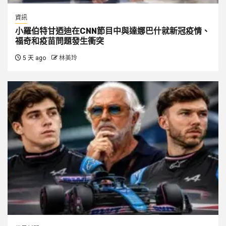
資訊
小羅伯特甘迺迪在CNN節目中與達娜巴什就新冠疫情、
福奇和疫苗問題發生衝突
5 天 ago
林美玲