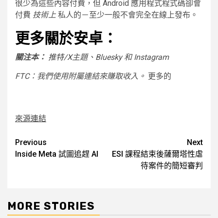
很少為這些內容付費，但 Android 應用程式程式碼卻會
付費
技術上
私人的－至少一般不會完全在線上發布。
更多關於安卓：
關注本：
推特/X
主題、Bluesky 和 ​​Instagram
FTC：我們使用附屬連結來賺取收入。
更多的
來源連結
Post
Previous
Next
Inside Meta 試圖追趕 AI
ESI 課程結束後薩爾塔性虐
navigation
待案件的簡短審判
MORE STORIES