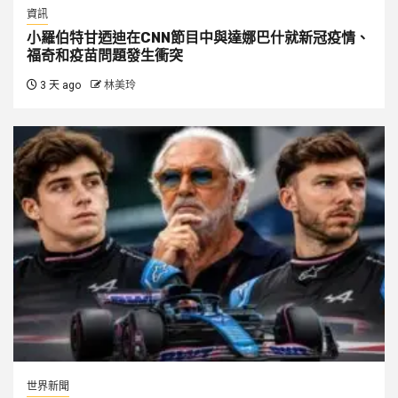
資訊
小羅伯特甘迺迪在CNN節目中與達娜巴什就新冠疫情、
福奇和疫苗問題發生衝突
3 天 ago
林美玲
世界新聞