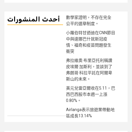
數學家證明，不存在完全
أحدث المنشورات
公平的選舉制度。
小羅伯特甘迺迪在CNN節目
中與達娜巴什就新冠疫
情、福奇和疫苗問題發生
衝突
弗拉維奧·布里亞托利稱讚
皮埃爾·加斯利，並談到了
弗朗哥·科拉平託在阿爾卑
斯山的未來。
美元兌雷亞爾收在5.11，巴
西巴西股市本週一上漲
0.80%。
Airlanga表示旅遊業帶動地
區成長13.14%