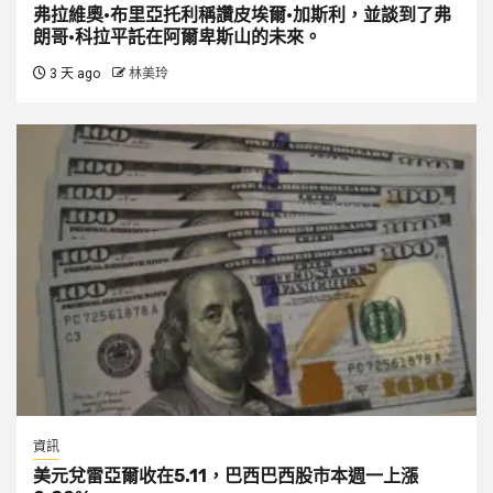
弗拉維奧·布里亞托利稱讚皮埃爾·加斯利，並談到了弗
朗哥·科拉平託在阿爾卑斯山的未來。
3 天 ago
林美玲
資訊
美元兌雷亞爾收在5.11，巴西巴西股市本週一上漲