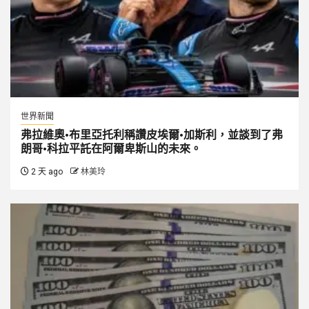
世界新聞
弗拉維奧·布里亞托利稱讚皮埃爾·加斯利，並談到了弗
朗哥·科拉平託在阿爾卑斯山的未來。
2 天 ago
林美玲