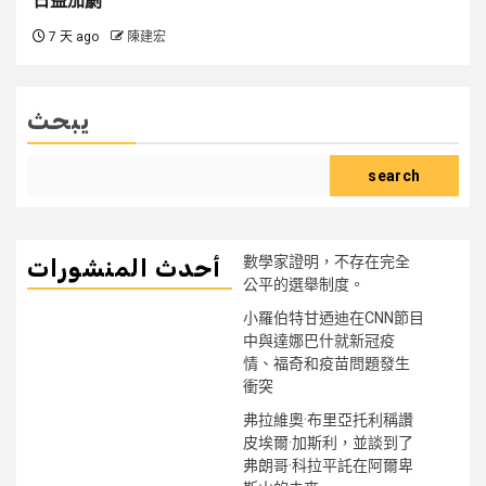
日益加劇
7 天 ago
陳建宏
يبحث
search
數學家證明，不存在完全
أحدث المنشورات
公平的選舉制度。
小羅伯特甘迺迪在CNN節目
中與達娜巴什就新冠疫
情、福奇和疫苗問題發生
衝突
弗拉維奧·布里亞托利稱讚
皮埃爾·加斯利，並談到了
弗朗哥·科拉平託在阿爾卑