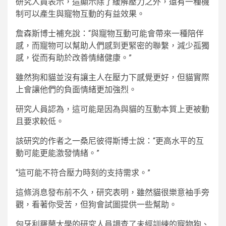
研究人員表示，這顯示除了緩解壓力之外，還有一種機
制可以產生與寵物互動的有益效果。
詹森斯博士補充說：“與寵物互動可能會帶來一種陪伴
感，而寵物可以幫助人們感到更緊密的聯繫，減少孤獨
感，從而有助於改善情緒健康。”
雖然狗和貓並沒有讓主人在壓力下感覺更好，但貓實際
上會讓他們的負面情緒更加強烈。
研究人員認為，這可能是因為與貓的互動本質上更被動
且要求較低。
該研究的作者之一桑尼彼得斯博士說：“更高水平的互
動可能更能激發情緒。”
“這可能不符合壓力時刻的支持需求。”
這條消息發布前不久，研究表明，雖然貓很樂意袖手旁
觀，看著你受苦，但狗會試圖提供一些幫助。
匈牙利羅蘭大學的研究人員調查了未經訓練的寵物狗、