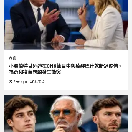
資訊
小羅伯特甘迺迪在CNN節目中與達娜巴什就新冠疫情、
福奇和疫苗問題發生衝突
2 天 ago
林美玲