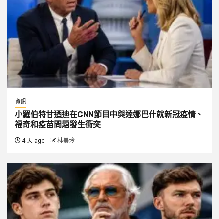
資訊
小羅伯特甘迺迪在CNN節目中與達娜巴什就新冠疫情、
福奇和疫苗問題發生衝突
4 天 ago
林美玲