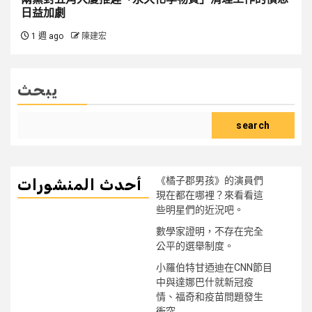
日益加劇
1 週 ago
陳建宏
يبحث
search
《橘子郡男孩》的演員們
أحدث المنشورات
現在都在哪裡？來看看這
些明星們的近況吧。
數學家證明，不存在完全
公平的選舉制度。
小羅伯特甘迺迪在CNN節目
中與達娜巴什就新冠疫
情、福奇和疫苗問題發生
衝突