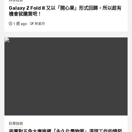
科學技術
Galaxy Z Fold 8 又以「開心果」形式回歸，所以趁有
機會就購買吧！
1 週 ago
林美玲
科學技術
兩黨對五角大廈推遲「永久化學物質」清理工作的憤怒