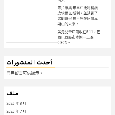
弗拉維奧·布里亞托利稱讚
皮埃爾·加斯利，並談到了
弗朗哥·科拉平託在阿爾卑
斯山的未來。
美元兌雷亞爾收在5.11，巴
西巴西股市本週一上漲
0.80%。
أحدث المنشورات
尚無留言可供顯示。
ملف
2026 年 8 月
2026 年 7 月