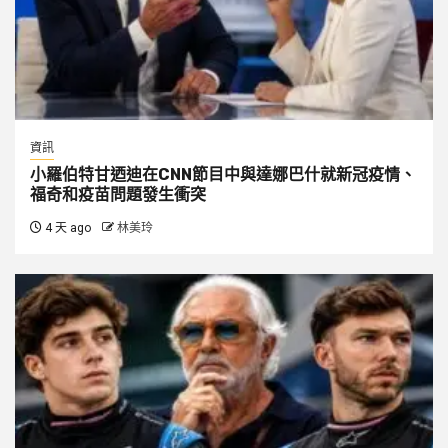
資訊
小羅伯特甘迺迪在CNN節目中與達娜巴什就新冠疫情、
福奇和疫苗問題發生衝突
4 天 ago
林美玲