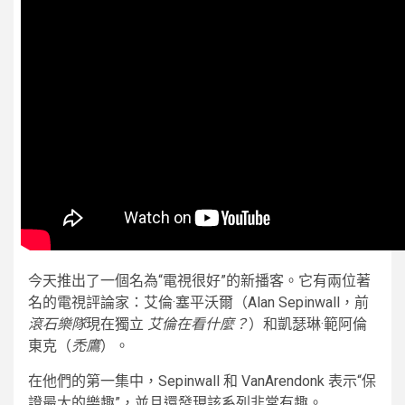
今天推出了一個名為“電視很好”的新播客。它有兩位著
名的電視評論家：艾倫·塞平沃爾（Alan Sepinwall，前
滾石樂隊
現在獨立
艾倫在看什麼？
）和凱瑟琳·範阿倫
東克（
禿鷹
）。
在他們的第一集中，Sepinwall 和 VanArendonk 表示“保
證最大的樂趣”，並且還發現該系列非常有趣。