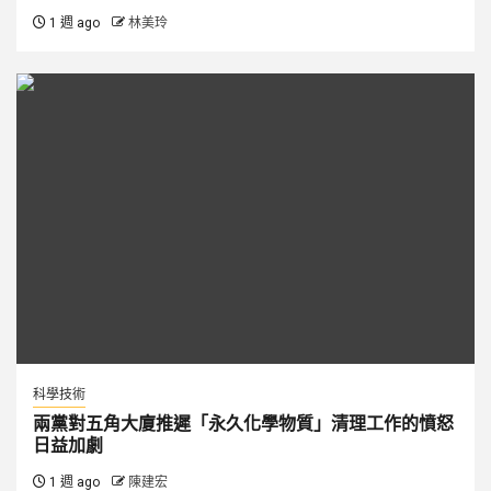
1 週 ago
林美玲
科學技術
兩黨對五角大廈推遲「永久化學物質」清理工作的憤怒
日益加劇
1 週 ago
陳建宏