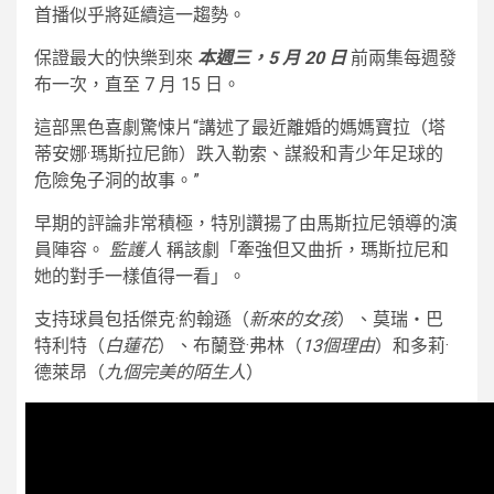
首播似乎將延續這一趨勢。
保證最大的快樂到來
本週三，5 月 20 日
前兩集每週發
布一次，直至 7 月 15 日。
這部黑色喜劇驚悚片“講述了最近離婚的媽媽寶拉（塔
蒂安娜·瑪斯拉尼飾）跌入勒索、謀殺和青少年足球的
危險兔子洞的故事。”
早期的評論非常積極，特別讚揚了由馬斯拉尼領導的演
員陣容。
監護人
稱該劇「牽強但又曲折，瑪斯拉尼和
她的對手一樣值得一看」。
支持球員包括傑克·約翰遜（
新來的女孩
）、莫瑞‧巴
特利特（
白蓮花
）、布蘭登·弗林（
13個理由
）和多莉·
德萊昂（
九個完美的陌生人
）