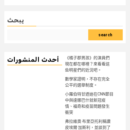
يبحث
search
《橘子郡男孩》的演員們
أحدث المنشورات
現在都在哪裡？來看看這
些明星們的近況吧。
數學家證明，不存在完全
公平的選舉制度。
小羅伯特甘迺迪在CNN節目
中與達娜巴什就新冠疫
情、福奇和疫苗問題發生
衝突
弗拉維奧·布里亞托利稱讚
皮埃爾·加斯利，並談到了