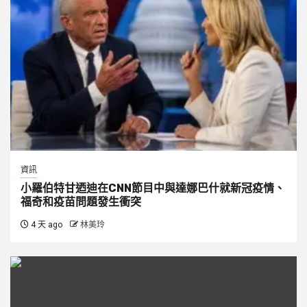
資訊
小羅伯特甘迺迪在CNN節目中與達娜巴什就新冠疫情、
福奇和疫苗問題發生衝突
4 天 ago
林美玲