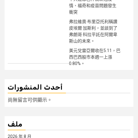
情、福奇和疫苗問題發生
衝突
弗拉維奧·布里亞托利稱讚
皮埃爾·加斯利，並談到了
弗朗哥·科拉平託在阿爾卑
斯山的未來。
美元兌雷亞爾收在5.11，巴
西巴西股市本週一上漲
0.80%。
أحدث المنشورات
尚無留言可供顯示。
ملف
2026 年 8 月