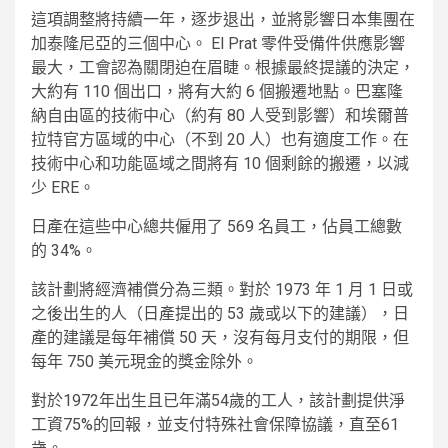
這項調整將持續一年，逐步退出，並將影響日本集團在
加泰隆尼亞的三個中心。 El Prat 零件受備件供應影響
最大，工會認為關閉迫在眉睫。根據最終提議的決定，
大約有 110 個出口，將有大約 6 個搬遷地點。巴塞隆
納自由區的技術中心（約有 80 人受到影響）和埃爾普
拉特官方區域的中心（不到 20 人）也有適度工作。在
技​​術中心和功能區域之間將有 10 個剩餘的搬遷，以減
少 ERE。
日產在這些中心總共僱用了 569 名員工，佔員工總數
的 34%。
該計劃將經濟補償分為三類。對於 1973 年 1 月 1 日或
之後出生的人（日產提出的 53 歲或以下的建議），日
產的建議是每年補償 50 天，沒有每月支付的期限，但
每年 750 美元現金的獎金除外。
對於1972年出生且已年滿54歲的工人，該計劃提供淨
工資75%的回報，並支付特殊社會保障協議，直至61