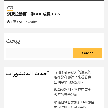
經濟
消費拉動第二季GDP成長0.7%
1 週 ago
林美玲
يبحث
search
《橘子郡男孩》的演員們
أحدث المنشورات
現在都在哪裡？來看看這
些明星們的近況吧。
數學家證明，不存在完全
公平的選舉制度。
小羅伯特甘迺迪在CNN節目
中與達娜巴什就新冠疫