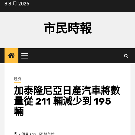
Skip
8 8 月 2026
to
content
市民時報
Primary
Menu
經濟
加泰隆尼亞日產汽車將數
量從 211 輛減少到 195
輛
2 個月 ago
林美玲