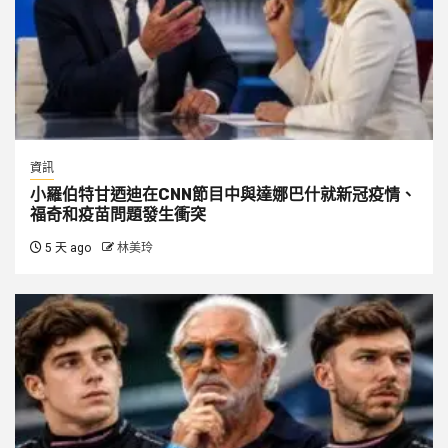
資訊
小羅伯特甘迺迪在CNN節目中與達娜巴什就新冠疫情、
福奇和疫苗問題發生衝突
5 天 ago
林美玲