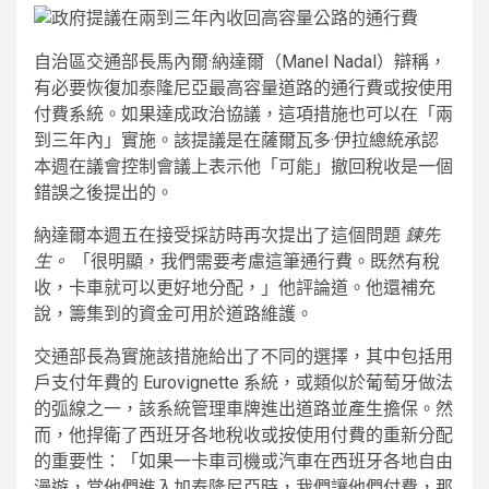
自治區交通部長馬內爾·納達爾（Manel Nadal）辯稱，
有必要恢復加泰隆尼亞最高容量道路的通行費或按使用
付費系統。如果達成政治協議，這項措施也可以在「兩
到三年內」實施。該提議是在薩爾瓦多·伊拉總統承認
本週在議會控制會議上表示他「可能」撤回稅收是一個
錯誤之後提出的。
納達爾本週五在接受採訪時再次提出了這個問題
鍊先
生。
「很明顯，我們需要考慮這筆通行費。既然有稅
收，卡車就可以更好地分配，」他評論道。他還補充
說，籌集到的資金可用於道路維護。
交通部長為實施該措施給出了不同的選擇，其中包括用
戶支付年費的 Eurovignette 系統，或類似於葡萄牙做法
的弧線之一，該系統管理車牌進出道路並產生擔保。然
而，他捍衛了西班牙各地稅收或按使用付費的重新分配
的重要性：「如果一卡車司機或汽車在西班牙各地自由
漫遊，當他們進入加泰隆尼亞時，我們讓他們付費，那