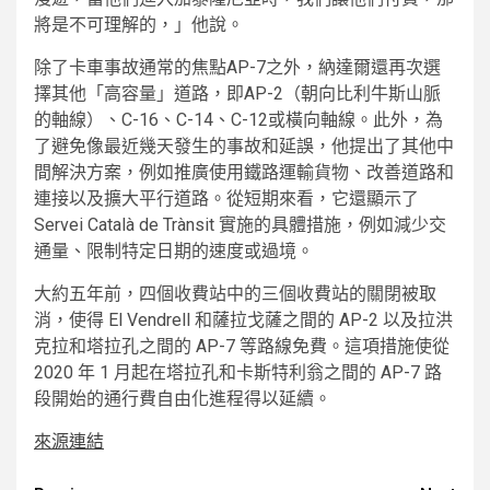
將是不可理解的，」他說。
除了卡車事故通常的焦點AP-7之外，納達爾還再次選
擇其他「高容量」道路，即AP-2（朝向比利牛斯山脈
的軸線）、C-16、C-14、C-12或橫向軸線。此外，為
了避免像最近幾天發生的事故和延誤，他提出了其他中
間解決方案，例如推廣使用鐵路運輸貨物、改善道路和
連接以及擴大平行道路。從短期來看，它還顯示了
Servei Català de Trànsit 實施的具體措施，例如減少交
通量、限制特定日期的速度或過境。
大約五年前，四個收費站中的三個收費站的關閉被取
消，使得 El Vendrell 和薩拉戈薩之間的 AP-2 以及拉洪
克拉和塔拉孔之間的 AP-7 等路線免費。這項措施使從
2020 年 1 月起在塔拉孔和卡斯特利翁之間的 AP-7 路
段開始的通行費自由化進程得以延續。
來源連結