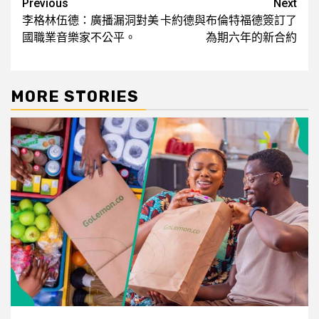
Post
Previous
Next
李格林伍德：廣播漏洞對美
卡約德與布倫特福德簽訂了
navigation
國職業音樂家不公平。
為期六年的新合約
MORE STORIES