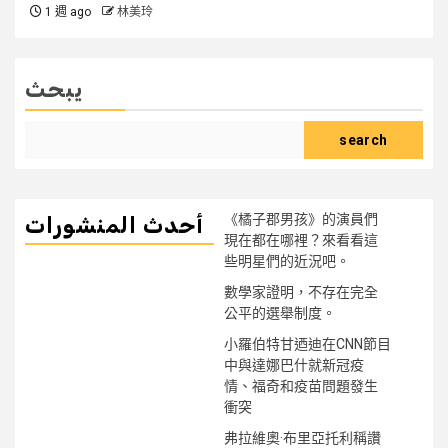
1 週 ago
林美玲
يبحث
search
《橘子郡男孩》的演員們
أحدث المنشورات
現在都在哪裡？來看看這
些明星們的近況吧。
數學家證明，不存在完全
公平的選舉制度。
小羅伯特甘迺迪在CNN節目
中與達娜巴什就新冠疫
情、福奇和疫苗問題發生
衝突
弗拉維奧·布里亞托利稱讚