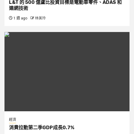
L&T 的 500 億盧比投資目標是電動車零件、ADAS 和
連網技術
1 週 ago
林美玲
經濟
消費拉動第二季GDP成長0.7%