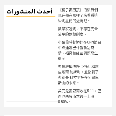
《橘子郡男孩》的演員們
أحدث المنشورات
現在都在哪裡？來看看這
些明星們的近況吧。
數學家證明，不存在完全
公平的選舉制度。
小羅伯特甘迺迪在CNN節目
中與達娜巴什就新冠疫
情、福奇和疫苗問題發生
衝突
弗拉維奧·布里亞托利稱讚
皮埃爾·加斯利，並談到了
弗朗哥·科拉平託在阿爾卑
斯山的未來。
美元兌雷亞爾收在5.11，巴
西巴西股市本週一上漲
0.80%。