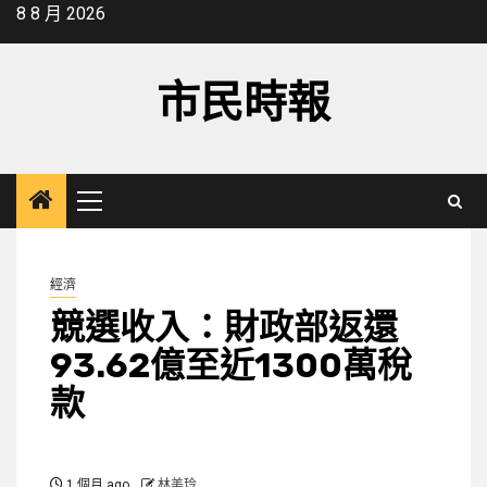
Skip
8 8 月 2026
to
content
市民時報
Primary
Menu
經濟
競選收入：財政部返還
93.62億至近1300萬稅
款
1 個月 ago
林美玲