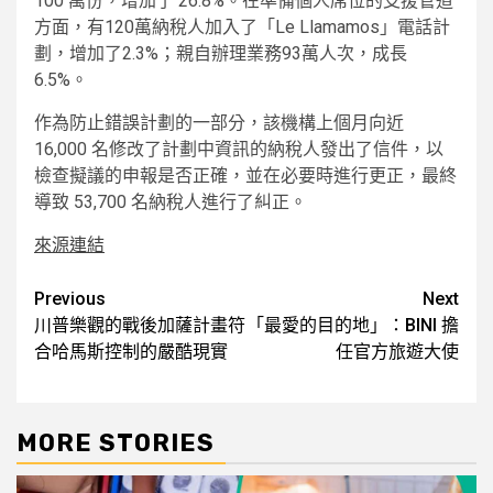
100 萬份，增加了 26.8%。在準備個人席位的支援管道
方面，有120萬納稅人加入了「Le Llamamos」電話計
劃，增加了2.3%；親自辦理業務93萬人次，成長
6.5%。
作為防止錯誤計劃的一部分，該機構上個月向近
16,000 名修改了計劃中資訊的納稅人發出了信件，以
檢查擬議的申報是否正確，並在必要時進行更正，最終
導致 53,700 名納稅人進行了糾正。
來源連結
Post
Previous
Next
川普樂觀的戰後加薩計畫符
「最愛的目的地」：BINI 擔
navigation
合哈馬斯控制的嚴酷現實
任官方旅遊大使
MORE STORIES