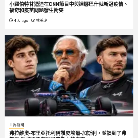
小羅伯特甘迺迪在CNN節目中與達娜巴什就新冠疫情、
福奇和疫苗問題發生衝突
4 天 ago
林美玲
世界新聞
弗拉維奧·布里亞托利稱讚皮埃爾·加斯利，並談到了弗