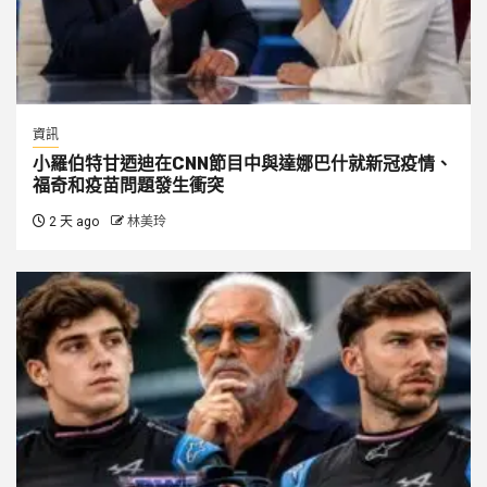
資訊
小羅伯特甘迺迪在CNN節目中與達娜巴什就新冠疫情、
福奇和疫苗問題發生衝突
2 天 ago
林美玲