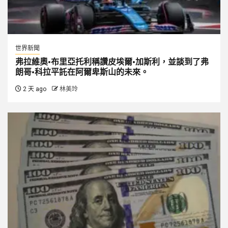
世界新聞
弗拉維奧·布里亞托利稱讚皮埃爾·加斯利，並談到了弗
朗哥·科拉平託在阿爾卑斯山的未來。
2 天 ago
林美玲