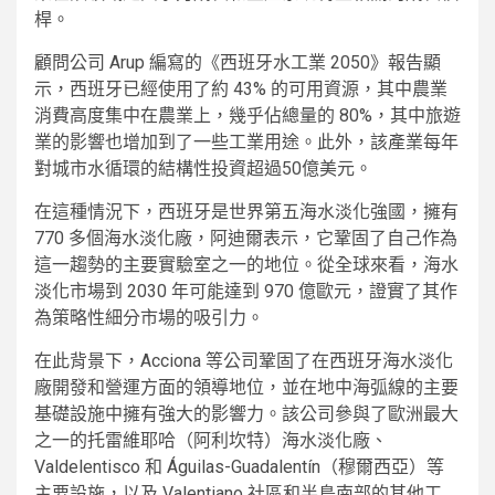
桿。
顧問公司 Arup 編寫的《西班牙水工業 2050》報告顯
示，西班牙已經使用了約 43% 的可用資源，其中農業
消費高度集中在農業上，幾乎佔總量的 80%，其中旅遊
業的影響也增加到了一些工業用途。此外，該產業每年
對城市水循環的結構性投資超過50億美元。
在這種情況下，西班牙是世界第五海水淡化強國，擁有
770 多個海水淡化廠，阿迪爾表示，它鞏固了自己作為
這一趨勢的主要實驗室之一的地位。從全球來看，海水
淡化市場到 2030 年可能達到 970 億歐元，證實了其作
為策略性細分市場的吸引力。
在此背景下，Acciona 等公司鞏固了在西班牙海水淡化
廠開發和營運方面的領導地位，並在地中海弧線的主要
基礎設施中擁有強大的影響力。該公司參與了歐洲最大
之一的托雷維耶哈（阿利坎特）海水淡化廠、
Valdelentisco 和 Águilas-Guadalentín（穆爾西亞）等
主要設施，以及 Valentiano 社區和半島南部的其他工