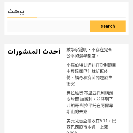
يبحث
search
數學家證明，不存在完全
أحدث المنشورات
公平的選舉制度。
小羅伯特甘迺迪在CNN節目
中與達娜巴什就新冠疫
情、福奇和疫苗問題發生
衝突
弗拉維奧·布里亞托利稱讚
皮埃爾·加斯利，並談到了
弗朗哥·科拉平託在阿爾卑
斯山的未來。
美元兌雷亞爾收在5.11，巴
西巴西股市本週一上漲