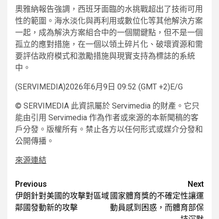
奧雅納報告強調，西班牙面臨的水挑戰超出了技術可用
性的範圍。海水淡化與再利用或數位化等其他解決方案
一起，成為解決方案組合中的一個關鍵點，但不是一個
孤立的應對措施，在一個以領土碎片化、破壞資源和需
要評估政府模式和激勵措施與現實支持為標誌的系統
中。
(SERVIMEDIA)2026年6月9日 09:52 (GMT +2)E/G
© SERVIMEDIA 此資訊屬於 Servimedia 的財產。它只
能由引用 Servimedia 作為作者或來源的本新聞稿的客
戶分發。版權所有。禁止各方以任何形式或媒介分發和
公開傳播。
來源連結
Post
Previous
Next
伊朗針對美國的攻擊對區域
國家體育獎的不確定性讓運
navigation
鄰國發動新的攻擊
動員感到困惑，而體育部保