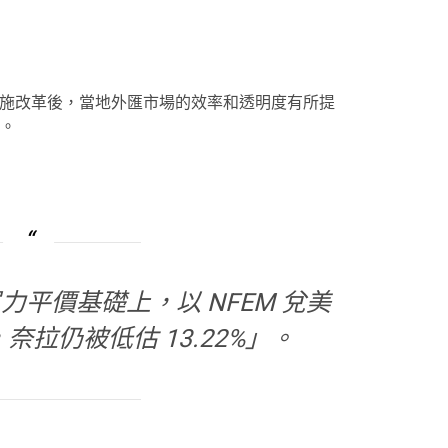
實施改革後，當地外匯市場的效率和透明度有所提
。
平價基礎上，以 NFEM 兌美
2，奈拉仍被低估 13.22%」。