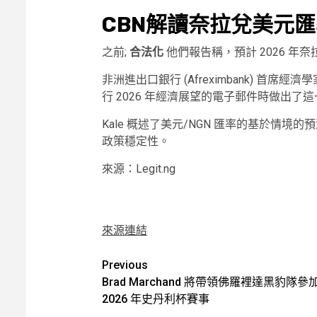
CBN解讀奈拉兌美元
之前;
合法化
他們報告稱，預計 2026 年奈拉
非洲進出口銀行 (Afreximbank) 首席經濟
行 2026 年經濟展望的電子郵件時做出了
Kale 概述了美元/NGN 匯率的基於情
政策穩定性。
來源：Legit.ng
來源連結
Post
Previous
Brad Marchand 將帶領佛羅裡達黑豹隊參
navigation
2026 年史丹利杯賽事