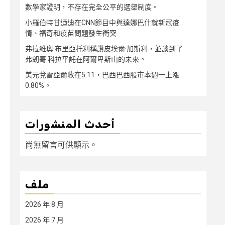
數學家證明，不存在完全公平的選舉制度。
小羅伯特甘迺迪在CNN節目中與達娜巴什就新冠疫
情、福奇和疫苗問題發生衝突
弗拉維奧·布里亞托利稱讚皮埃爾·加斯利，並談到了
弗朗哥·科拉平託在阿爾卑斯山的未來。
美元兌雷亞爾收在5.11，巴西巴西股市本週一上漲
0.80%。
أحدث المنشورات
尚無留言可供顯示。
ملف
2026 年 8 月
2026 年 7 月