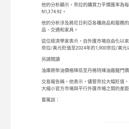
他的分析顯示，奈拉的購買力平價匯率為每美元 
N1,374.92。
他的分析涉及將尼日利亞各種商品和服務的
品、交通和家具。
這位經濟學家表示，自外匯市場自由化以來，
奈拉/美元貶值至2024年的1,900奈拉
另請閱讀
油庫將柴油價格降低至丹格特煉油廠龍門價
交易報告稱，他表示，儘管奈拉大幅貶值，
大縮小官方市場與平行外匯市場之間的差距
雷萬說：