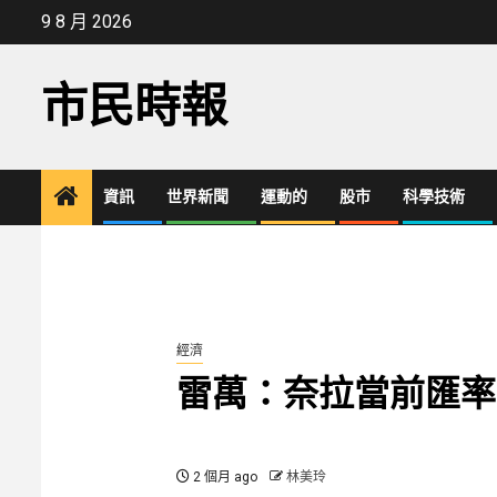
Skip
9 8 月 2026
to
content
市民時報
資訊
世界新聞
運動的
股市
科學技術
經濟
雷萬：奈拉當前匯率
2 個月 ago
林美玲