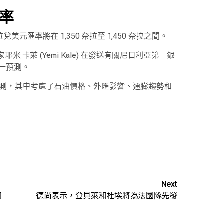
匯率
兌美元匯率將在 1,350 奈拉至 1,450 奈拉之間。
學家耶米·卡萊 (Yemi Kale) 在發送有關尼日利亞第一銀
這一預測。
境的預測，其中考慮了石油價格、外匯影響、通膨趨勢和
Next
加
德尚表示，登貝萊和杜埃將為法國隊先發