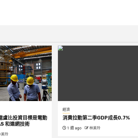
經濟
00 億盧比投資目標是電動
消費拉動第二季GDP成長0.7%
S 和連網技術
1 週 ago
林美玲
林美玲