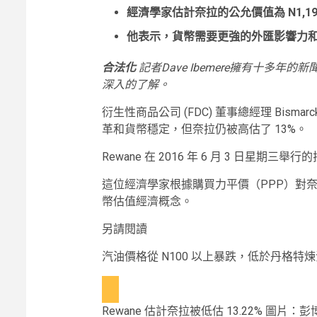
經濟學家估計奈拉的公允價值為 N1,193.2
他表示，貨幣需要更強的外匯影響力
合法化
記者Dave Ibemere擁有十多
深入的了解。
衍生性商品公司 (FDC) 董事總經理 Bism
革和貨幣穩定，但奈拉仍被高估了 13%。
Rewane 在 2016 年 6 月 3 日星
這位經濟學家根據購買力平價（PPP）對
幣估值經濟概念。
另請閱讀
汽油價格從 N100 以上暴跌，低於丹格特
Rewane 估計奈拉被低估 13.22% 圖片：彭