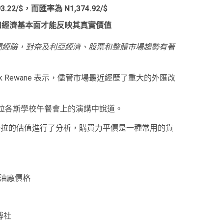
2/$，而匯率為 N1,374.92/$
和經濟基本面才能反映其真實價值
年的新聞經驗，對奈及利亞經濟、股票和整體市場趨勢有著
arck Rewane 表示，儘管市場最近經歷了重大的外匯改
期三舉行的拉各斯學校午餐會上的演講中說道。
奈拉的估值進行了分析，購買力平價是一種常用的貨
煉油廠價格
博社