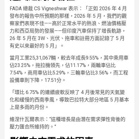
FADA 總裁 CS Vigneshwar 表示：「正如 2026 年 4 月
發布的報告中所預期的那樣，2026 年 5 月，我們的觀
察家們表現不佳——高於正常水平的熱浪、燃油價格壓
力和西亞局勢的發展——但印度汽車保持了增長軌跡，
26 年 5 月在 3W、光伏、拖車和註冊方面記錄了 5 月
有史以來最好的 5 月」。
當月工業25,31,067輛，較去年成長9.55%，其中乘用車
佔23.25%，拖拉機領先，佔11.17%，兩輪車佔比
7.54%，商用車佔比5.29%，三輪車佔比3.56%，而工程
設備車則下降，17.51分。
「環比 6.75% 的連續疲軟反映了 4 月後常見的天氣變
化和緩慢的西南季風，導致巴拉特大部分地區 5 月基本
上是多雨的月份。
維涅什瓦爾表示：“這種增長是由潛在需求彈性背後的
壓力匯合所維持的。”