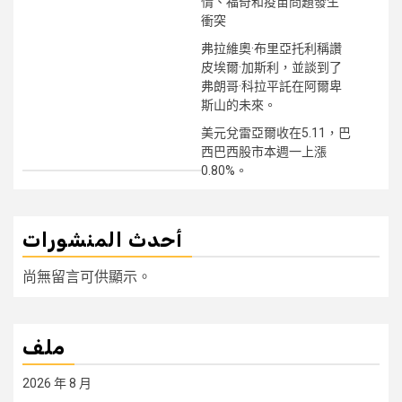
情、福奇和疫苗問題發生
衝突
弗拉維奧·布里亞托利稱讚
皮埃爾·加斯利，並談到了
弗朗哥·科拉平託在阿爾卑
斯山的未來。
美元兌雷亞爾收在5.11，巴
西巴西股市本週一上漲
0.80%。
أحدث المنشورات
尚無留言可供顯示。
ملف
2026 年 8 月