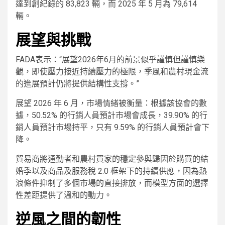
達到創紀錄的 83,823 輛，而 2025 年 5 月為 79,614
輛。
展望與挑戰
FADA表示：“展望2026年6月的前景似乎謹慎但謹慎樂
觀，即使壓力接近持續壓力的極限，季風和農村現金流
的進展預計仍將提供結構性支撐。”
展望 2026 年 6 月，市場情緒被衡量：根據該協會的數
據，50.52% 的行銷人員預計市場會成長，39.90% 的行
銷人員預計市場持平，只有 9.59% 的行銷人員預計會下
降。
貿易商將通勤者和農村買家的穩定參與歸因於購買的結
婚季以及商品及服務稅 2.0 框架下的持續供應，因為熱
浪條件抑制了多個市場的直接排放，而模型方面的選擇
性差距提供了溫和的動力。
逆風之間的韌性