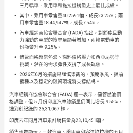
三月轎車、乘用車和拖拉機銷量史上最佳成績。
其中，乘用車零售量40,2591輛，成長23.25%；兩
用車零售量18,44,947輛，成長7.54%。
汽車經銷商協會聯合會 (FADA) 指出，對節能且動
力強勁的車型的搜尋量顯著增加，兩輪電動車的
份額攀升至 9.25%。
儘管面臨超常熱浪、燃料價格壓力和西亞局勢等
挑戰，潛在的需求彈性支撐了成長軌跡。
2026年6月的措施是謹慎樂觀的，預期季風、提前
播種以及穩定的融資環境將支撐結構。
汽車經銷商協會聯合會 (FADA) 週一表示，儘管燃油價
格調整，但 5 月份印度汽車總銷量仍同比增長 9.55%，
達到創紀錄的 25,31,067 輛。
印度去年同月汽車累計銷售量為23,10,451輛。
銷售報告顯示，三款汽車、乘用車和客運拖拉機的五月