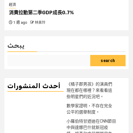
經濟
消費拉動第二季GDP成長0.7%
1 週 ago
林美玲
يبحث
search
《橘子郡男孩》的演員們
أحدث المنشورات
現在都在哪裡？來看看這
些明星們的近況吧。
數學家證明，不存在完全
公平的選舉制度。
小羅伯特甘迺迪在CNN節目
中與達娜巴什就新冠疫