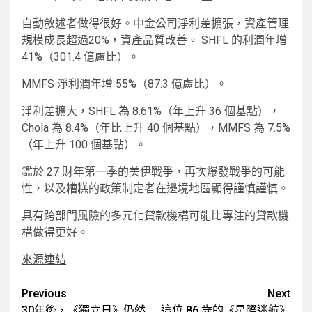
自動敘述者做得很好。中金公司淨利差擴張，資產管理
規模成長超過20%，資產品質改善。 SHFL 的利潤年增
41%（301.4 億盧比）。
MMFS 淨利潤年增 55%（87.3 億盧比）。
淨利差擴大，SHFL 為 8.61%（年上升 36 個基點），
Chola 為 8.4%（年比上升 40 個基點），MMFS 為 7.5%
（年上升 100 個基點）。
鑑於 27 財年第一季的美伊戰爭，再次爆發戰爭的可能
性，以及糟糕的政策制定者在邊境地區顯得謹慎謹慎。
具有跨部門風險的多元化貸款機構可能比專注的貸款機
構做得更好。
來源連結
Post
Previous
Next
30年後，《獨立日》仍然
這位 86 歲的《星際迷航》