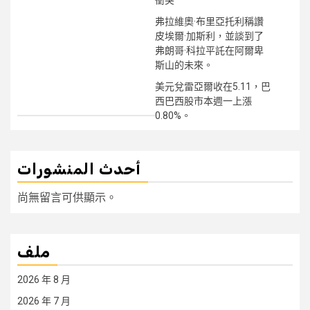
弗拉維奧·布里亞托利稱讚
皮埃爾·加斯利，並談到了
弗朗哥·科拉平託在阿爾卑
斯山的未來。
美元兌雷亞爾收在5.11，巴
西巴西股市本週一上漲
0.80%。
أحدث المنشورات
尚無留言可供顯示。
ملف
2026 年 8 月
2026 年 7 月