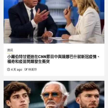
資訊
小羅伯特甘迺迪在CNN節目中與達娜巴什就新冠疫情、
福奇和疫苗問題發生衝突
4 天 ago
林美玲