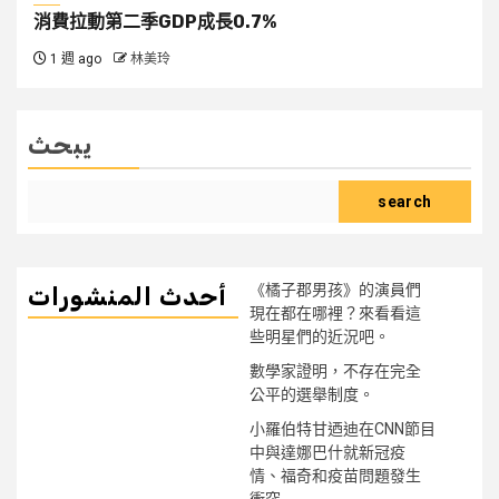
消費拉動第二季GDP成長0.7%
1 週 ago
林美玲
يبحث
search
《橘子郡男孩》的演員們
أحدث المنشورات
現在都在哪裡？來看看這
些明星們的近況吧。
數學家證明，不存在完全
公平的選舉制度。
小羅伯特甘迺迪在CNN節目
中與達娜巴什就新冠疫
情、福奇和疫苗問題發生
衝突