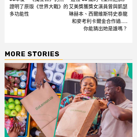
navigation
證明了原版《世界大戰》的
艾美獎獲獎女演員曾與凱瑟
多功能性
琳赫本、西爾維斯特史泰龍
和麥考利卡爾金合作過……
你能猜出她是誰嗎？
MORE STORIES