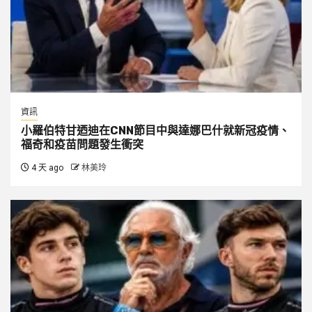
資訊
小羅伯特甘迺迪在CNN節目中與達娜巴什就新冠疫情、
福奇和疫苗問題發生衝突
4 天 ago
林美玲