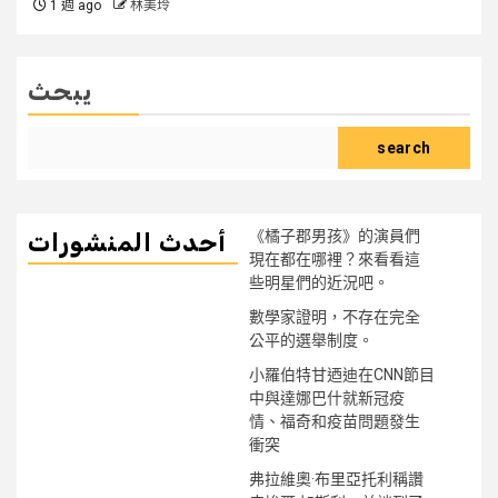
1 週 ago
林美玲
يبحث
search
《橘子郡男孩》的演員們
أحدث المنشورات
現在都在哪裡？來看看這
些明星們的近況吧。
數學家證明，不存在完全
公平的選舉制度。
小羅伯特甘迺迪在CNN節目
中與達娜巴什就新冠疫
情、福奇和疫苗問題發生
衝突
弗拉維奧·布里亞托利稱讚