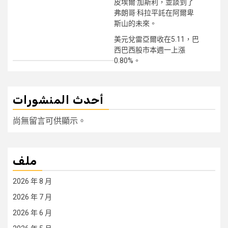
皮埃爾·加斯利，並談到了
弗朗哥·科拉平託在阿爾卑
斯山的未來。
美元兌雷亞爾收在5.11，巴
西巴西股市本週一上漲
0.80%。
أحدث المنشورات
尚無留言可供顯示。
ملف
2026 年 8 月
2026 年 7 月
2026 年 6 月