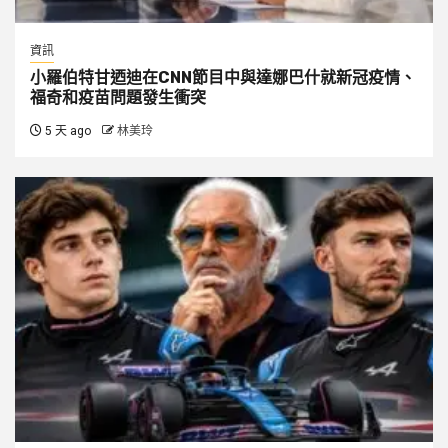
資訊
小羅伯特甘迺迪在CNN節目中與達娜巴什就新冠疫情、
福奇和疫苗問題發生衝突
5 天 ago
林美玲