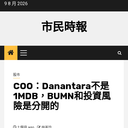
Skip
9 8 月 2026
to
content
市民時報
Primary
Menu
股市
COO：Danantara不是
1MDB，BUMN和投資風
險是分開的
2 個月 ago
林美玲