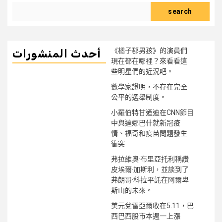
search
《橘子郡男孩》的演員們
أحدث المنشورات
現在都在哪裡？來看看這
些明星們的近況吧。
數學家證明，不存在完全
公平的選舉制度。
小羅伯特甘迺迪在CNN節目
中與達娜巴什就新冠疫
情、福奇和疫苗問題發生
衝突
弗拉維奧·布里亞托利稱讚
皮埃爾·加斯利，並談到了
弗朗哥·科拉平託在阿爾卑
斯山的未來。
美元兌雷亞爾收在5.11，巴
西巴西股市本週一上漲