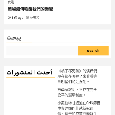
資訊
奧秘如何喚醒我們的迷戀
1 週 ago
林美芳
يبحث
search
《橘子郡男孩》的演員們
أحدث المنشورات
現在都在哪裡？來看看這
些明星們的近況吧。
數學家證明，不存在完全
公平的選舉制度。
小羅伯特甘迺迪在CNN節目
中與達娜巴什就新冠疫
情、福奇和疫苗問題發生