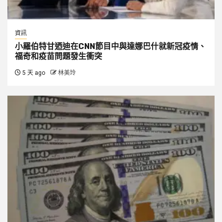
資訊
小羅伯特甘迺迪在CNN節目中與達娜巴什就新冠疫情、
福奇和疫苗問題發生衝突
5 天 ago
林美玲