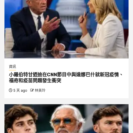
資訊
小羅伯特甘迺迪在CNN節目中與達娜巴什就新冠疫情、
福奇和疫苗問題發生衝突
5 天 ago
林美玲