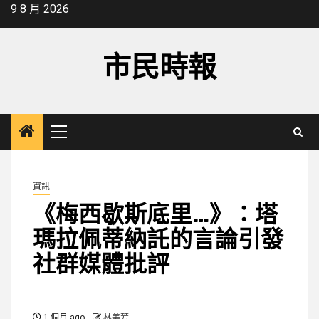
Skip
9 8 月 2026
to
content
市民時報
Primary
Menu
資訊
《梅西歇斯底里…》：塔
瑪拉佩蒂納託的言論引發
社群媒體批評
1 個月 ago
林美芳