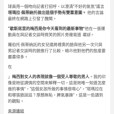
球員用一個吻向記者打招呼，以澄清“不好的氣氛”謠言
塔瑪拉·佩蒂納托做出這個手勢有雙重意圖。
他的言論
最終在網路上引發了醜聞。
“歇斯底里的梅西是你今天看到的最新事物”
他在一張運
動員在與記者交談時微笑的照片旁邊寫道
電話
。
羅伯托·佩蒂納託的女兒還將裡奧的臉與他另一次只與
男記者交談時的臉進行了比較，暗示他對他們的態度要
嚴肅得多。
在
」
梅西對女人的表現就像一個受人尊敬的男人
。我的印
像是她從調情的空間來解釋一切，這是她唯一知道怎麼
做的事情”，“這個女孩所做的事情很噁心”，“塔瑪拉在
和哪張臉說話？厚顏無恥，脾氣暴躁”，這是一些讀到
的觀點。
來源連結