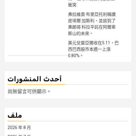
衝突
弗拉維奧·布里亞托利稱讚
皮埃爾·加斯利，並談到了
弗朗哥·科拉平託在阿爾卑
斯山的未來。
美元兌雷亞爾收在5.11，巴
西巴西股市本週一上漲
0.80%。
أحدث المنشورات
尚無留言可供顯示。
ملف
2026 年 8 月