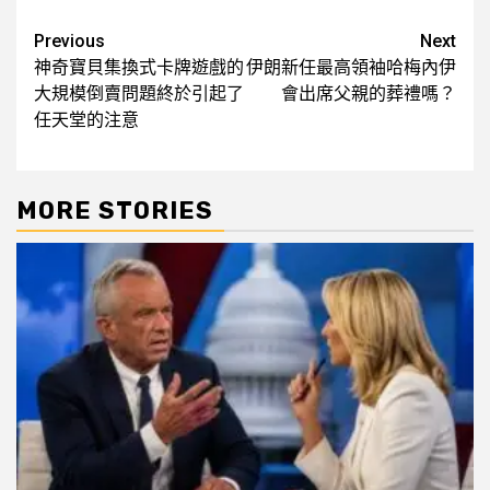
Post
Previous
Next
神奇寶貝集換式卡牌遊戲的
伊朗新任最高領袖哈梅內伊
navigation
大規模倒賣問題終於引起了
會出席父親的葬禮嗎？
任天堂的注意
MORE STORIES