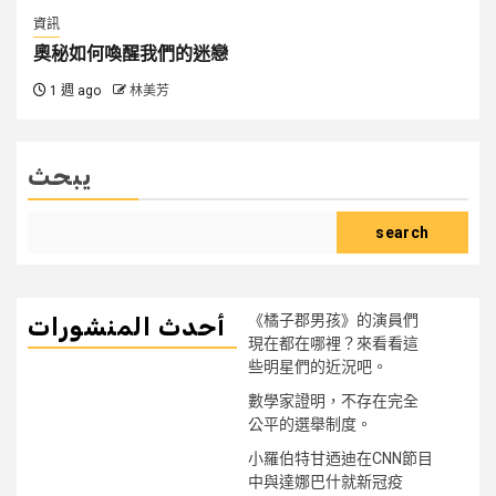
資訊
奧秘如何喚醒我們的迷戀
1 週 ago
林美芳
يبحث
search
《橘子郡男孩》的演員們
أحدث المنشورات
現在都在哪裡？來看看這
些明星們的近況吧。
數學家證明，不存在完全
公平的選舉制度。
小羅伯特甘迺迪在CNN節目
中與達娜巴什就新冠疫