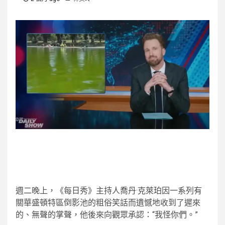
週二晚上，《每日秀》主持人喬丹·克萊珀因一系列有
關華盛頓特區倒影池的粗俗笑話而遺憾地收到了遲來
的、無聲的掌聲，他後來向觀眾承認：“我怪你們。”