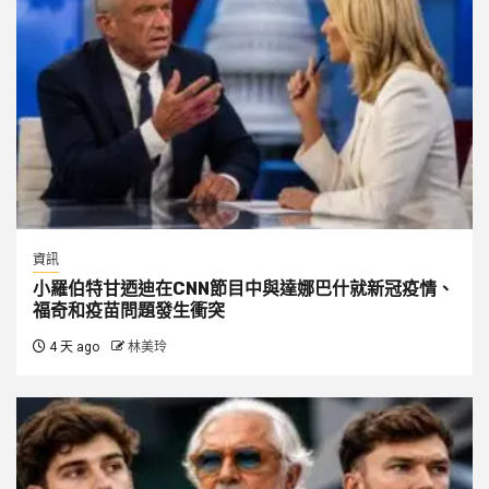
資訊
小羅伯特甘迺迪在CNN節目中與達娜巴什就新冠疫情、
福奇和疫苗問題發生衝突
4 天 ago
林美玲