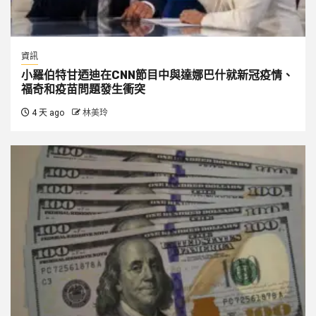
資訊
小羅伯特甘迺迪在CNN節目中與達娜巴什就新冠疫情、
福奇和疫苗問題發生衝突
4 天 ago
林美玲