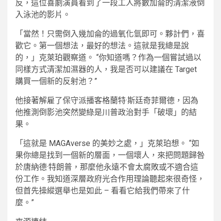
反，這位喜劇演員看到了一段工人將數加侖的清潔液倒
入泳池的影片。
「當然！只需倒入幾加侖的過氧化氫即可。夥計們，喜
歡它。第一個想法，最好的想法。這就是我總是說
的，」克萊珀觀察道。 “你知道嗎？作為一個嘗試過以
同樣方式清潔加濕器的人，我是否可以建議在 Target
購買一個新的反射池？”
他接著解雇了保守派播客格蘭特·斯廷奇菲爾德，因為
他推測倒影池突然變綠是川普政治對手「破壞」的結
果。
「這就是 MAGAverse 的美妙之處，」克萊珀想。 “如
果你總是找到一個新的層面，一個壞人，來把問題歸咎
於唐納德·特朗普，那麼他永遠不會太腐敗或不適合這
份工作。我知道深層政府光合作用理論聽起來很奇怪，
但首先操縱選舉也是如此 – 看看它給我們帶來了什
麼。”