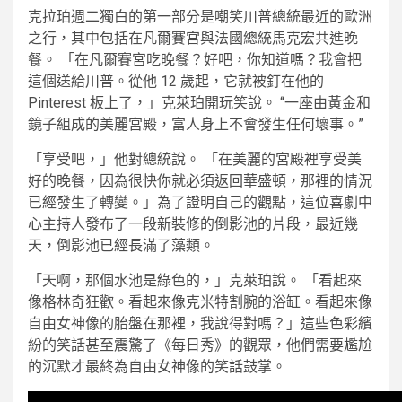
克拉珀週二獨白的第一部分是嘲笑川普總統最近的歐洲
之行，其中包括在凡爾賽宮與法國總統馬克宏共進晚
餐。 「在凡爾賽宮吃晚餐？好吧，你知道嗎？我會把
這個送給川普。從他 12 歲起，它就被釘在他的
Pinterest 板上了，」克萊珀開玩笑說。 “一座由黃金和
鏡子組成的美麗宮殿，富人身上不會發生任何壞事。”
「享受吧，」他對總統說。 「在美麗的宮殿裡享受美
好的晚餐，因為很快你就必須返回華盛頓，那裡的情況
已經發生了轉變。」為了證明自己的觀點，這位喜劇中
心主持人發布了一段新裝修的倒影池的片段，最近幾
天，倒影池已經長滿了藻類。
「天啊，那個水池是綠色的，」克萊珀說。 「看起來
像格林奇狂歡。看起來像克米特割腕的浴缸。看起來像
自由女神像的胎盤在那裡，我說得對嗎？」這些色彩繽
紛的笑話甚至震驚了《每日秀》的觀眾，他們需要尷尬
的沉默才最終為自由女神像的笑話鼓掌。