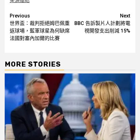
來源連結
Post
Previous
Next
世界盃：裁判拒絕姆巴佩重
BBC 告訴製片人計劃將電
navigation
返球場，藍軍球星為何缺席
視開發支出削減 15%
法國對塞內加爾的比賽
MORE STORIES