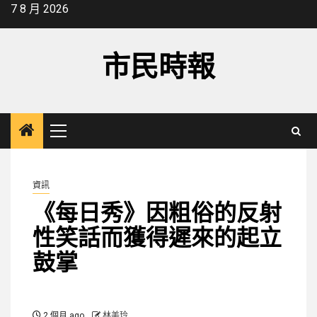
Skip
7 8 月 2026
to
content
市民時報
Primary
Menu
資訊
《每日秀》因粗俗的反射
性笑話而獲得遲來的起立
鼓掌
2 個月 ago
林美玲