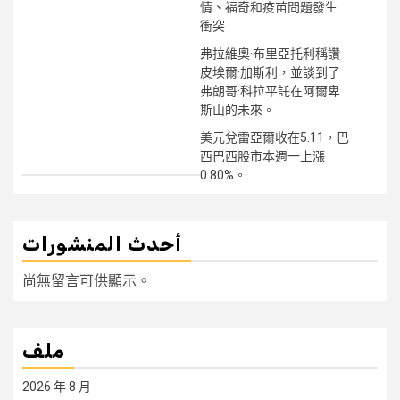
情、福奇和疫苗問題發生
衝突
弗拉維奧·布里亞托利稱讚
皮埃爾·加斯利，並談到了
弗朗哥·科拉平託在阿爾卑
斯山的未來。
美元兌雷亞爾收在5.11，巴
西巴西股市本週一上漲
0.80%。
أحدث المنشورات
尚無留言可供顯示。
ملف
2026 年 8 月