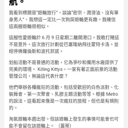
航。
我看到標題是“遊輪旅行”，談論“密宗、潤滑油、沒有單
身男人”，我想這一定比一次狗屎遊輪更有趣。我確信
這兩艘遊輪很相似。
這艘性愛遊輪於 6 月 9 日星期二離開港口。我敢打賭這
不是意外。這次旅行計劃從巴塞隆納飛往蒙特卡洛。並
經停佛羅倫斯和波托菲諾。
划船活動不是普通的活動，它為爭吵和備用水廠提供了
完美的環境。 Killing Kittys，一家有著正面前景的活動
管理公司，無論這代表什麼？
他們舉辦各種瘋狂的活動，包括受歡迎的白色派對、化
裝舞會、第一次聚會、乳膠主題活動等等。根據 Metro
的說法，這看起來像是一次瘋狂的旅程，但也是有規則
的。
淘氣遊輪本週出發。但該遊輪上發生的事情可能會也可
能不會留在該遊輪上。
（蓋蒂）