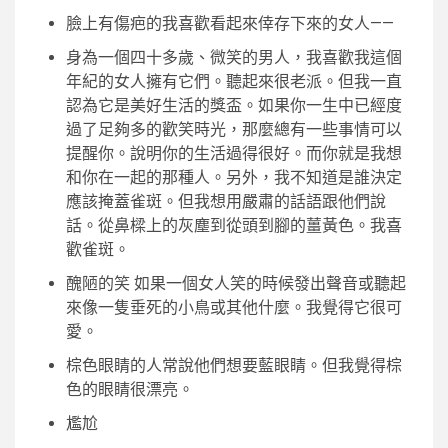
臉上有傷疤的我喜歡看起來倖存下來的女人——
身為一個四十多歲、微笑的男人，我喜歡我這個
年紀的女人擁有它們。聽起來很老派。但我一直
認為它是美好生活的獎盃。如果你一生中已經度
過了足夠多的歡笑時光，那麼總有一些事情可以
提醒你。說明你的生活過得很好。而你就是我想
和你在一起的那種人。另外，我不知道是誰決定
應該掩蓋雀斑。但我想用嚴肅的話語跟他們說
話。從鼻樑上的灰塵到從頭到腳的薑黃色。我喜
歡雀斑。
醜陋的笑 如果一個女人笑的時候發出聲音或聽起
來像一隻垂死的小鳥或其他什麼。我覺得它很可
愛。
棕色眼睛的人常說他們想要藍眼睛。但我覺得棕
色的眼睛很漂亮。
尷尬