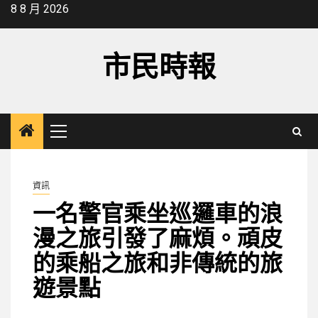
Skip
8 8 月 2026
to
content
市民時報
Primary
Menu
資訊
一名警官乘坐巡邏車的浪
漫之旅引發了麻煩。頑皮
的乘船之旅和非傳統的旅
遊景點