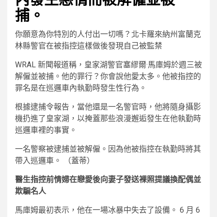
捕。
你願意為你特別的人付出一切嗎？北卡羅來納州富蘭克
林縣警官在被指控這樣做後發現自己被監禁
WRAL 新聞報道稱，皇家湖警官塞繆爾·馬庫姆於週三被
解僱並被捕。他的罪行？你會說他愛太多。他被指控的
罪名是在巡邏車內執勤時發生性行為。
根據逮捕令報告，當他還是一名警官時，他將隨身攝影
機扔進了皇家湖，以掩蓋那些浪漫邂逅發生在他執勤時
巡邏車裡的事實。
一名警察被逮捕並被解僱。因為他被指控在執勤時將其
帶入巡邏車。
（蓋蒂）
醫生指控前情婦在戀愛後向妻子發送裸照提議換配偶並
欺騙名人
馬庫姆最初表示，他在一場冰暴中失去了設備。 6 月 6