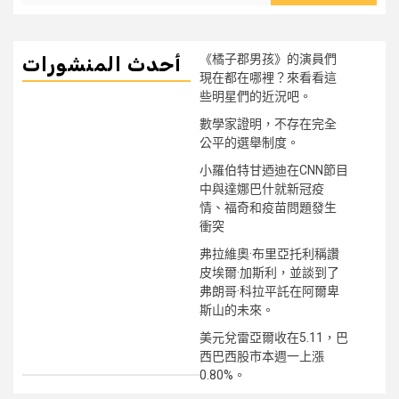
《橘子郡男孩》的演員們
أحدث المنشورات
現在都在哪裡？來看看這
些明星們的近況吧。
數學家證明，不存在完全
公平的選舉制度。
小羅伯特甘迺迪在CNN節目
中與達娜巴什就新冠疫
情、福奇和疫苗問題發生
衝突
弗拉維奧·布里亞托利稱讚
皮埃爾·加斯利，並談到了
弗朗哥·科拉平託在阿爾卑
斯山的未來。
美元兌雷亞爾收在5.11，巴
西巴西股市本週一上漲
0.80%。