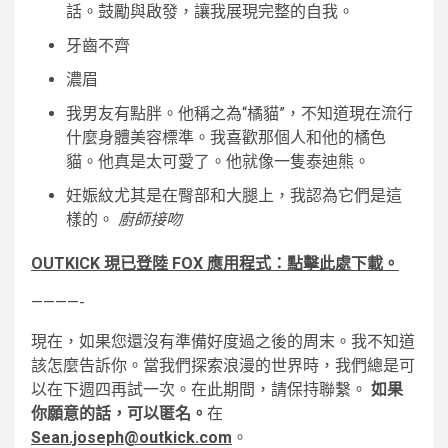
話。鼓勵與啟發，讓我展現完整的自我。
牙齒不齊
濃眉
我男友有點胖。他稱之為“橘貓”，不知道現在流行
什麼身體美容標準。我喜歡那個人和他的橘色
貓。他真是太可愛了。他就像一隻泰迪熊。
妊娠紋尤其是在臀部和大腿上，我認為它們是這
樣的。
廚師接吻
OUTKICK 現已登陸 FOX 應用程式：點擊此處下載。
————-
現在，如果您還沒有準備好度過之後的周末。我不知道
該怎麼告訴你。當我們探索浪漫的世界時，我們總是可
以在下週四再試一次。在此期間，請保持聯繫。
如果
你願意的話，可以匿名。
在
Sean.joseph@outkick.com
。