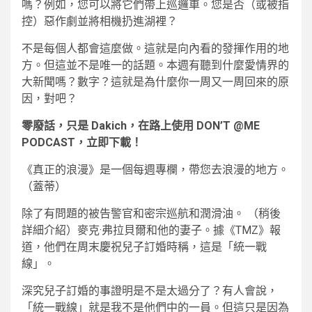
嗎？例如，您可以將它們帶上巡邏車。您是否（或被指
控）惡作劇並將相機扔進湖裡？
不是每個人都會這麼做。這就是向內看的發揮作用的地
方。但這並不是唯一的話題。本週有聽到什麼愛情界的
大新聞嗎？數字？這就是為什麼你一周又一周回來的原
因，對吧？
零廢話，只是 Dakich，在路上使用 DON’T @ME
PODCAST，立即下載！
《真正的浪漫》是一個每週專欄，帶您去浪漫的地方。
（蓋蒂）
除了有問題的被告警官和密宗巡航和潤滑油。 （稍後
詳細介紹）麥克·弗拉貝爾和他的妻子。據《TMZ》報
道，他們在周末慶祝兒子訂婚時稱，這是「統一戰
線」。
深究兒子訂婚的事證明是不是太過分了？有人會說，
「統一戰線」就是我不是他們中的一員。但這只是因為