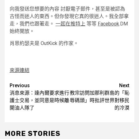
向我發送您想要的內容 討厭電子郵件，甚至是被認為
古怪而迷人的東西。但你發現它真的很迷人。我全部拿
走，我們也跟著走。
一起在推特上
等等
Facebook
.DM
始終開放。
肖恩約瑟夫是 OutKick 的作家。
來源連結
Post
Previous
Next
消息來源：達內爾要求進行
教宗訪問加那利群島的「恥
navigation
護士交易，並同意是時候離
辱碼頭」時批評世界對移民
開油人隊了
的冷漠
MORE STORIES