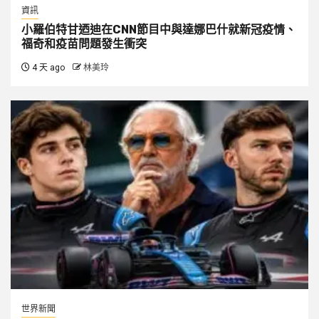
資訊
小羅伯特甘迺迪在CNN節目中與達娜巴什就新冠疫情、
福奇和疫苗問題發生衝突
4 天 ago
林美玲
世界新聞