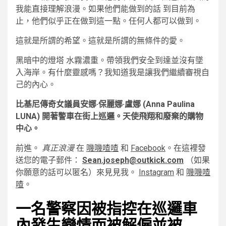
我能直接理解浪漫。如果他們能做到的話 到目前為
止，他們似乎正在做到這一點。任何人都可以做到。
這就是所謂的希望。這就是所謂的無條件的愛。
黑暗中的燈塔 水霧濃重。帶領我們安全到達並沒有墜
入海岸。有什麼靈感嗎？我知道我是讓我們繼續審視自
己的內心。
比基尼傳奇女議員安娜·保麗娜·盧娜 (Anna Paulina
LUNA) 開著警車在街上巡邏。天使飛翔和廢棄的購物
中心。
前進。
真正浪漫
在
嘰嘰喳喳
和
Facebook
。在這裡發
送您的電子郵件：
Sean.joseph@outkick.com
（如果
你願意的話可以匿名）來見見我。
Instagram
和
嘰嘰喳
喳
。
一名警察因被指控在巡邏車
內發生戀情而被解僱並被