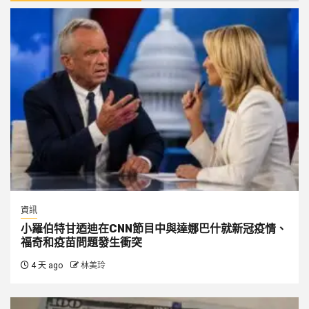
資訊
小羅伯特甘迺迪在CNN節目中與達娜巴什就新冠疫情、
福奇和疫苗問題發生衝突
4 天 ago
林美玲