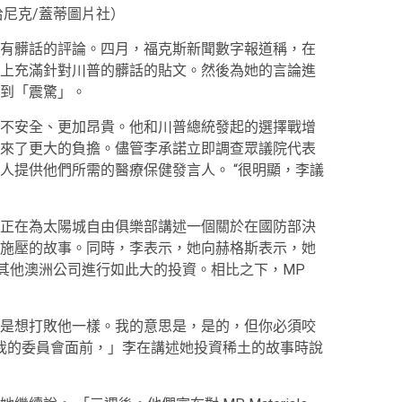
哈尼克/蓋蒂圖片社）
有髒話的評論。四月，福克斯新聞數字報道稱，在
上充滿針對川普的髒話的貼文。然後為她的言論進
到「震驚」。
不安全、更加昂貴。他和川普總統發起的選擇戰增
來了更大的負擔。儘管李承諾立即調查眾議院代表
人提供他們所需的醫療保健發言人。 “很明顯，李議
正在為太陽城自由俱樂部講述一個關於在國防部決
施壓的故事。同時，李表示，她向赫格斯表示，她
對其他澳洲公司進行如此大的投資。相比之下，MP
是想打敗他一樣。我的意思是，是的，但你必須咬
我的委員會面前，」李在講述她投資稀土的故事時說