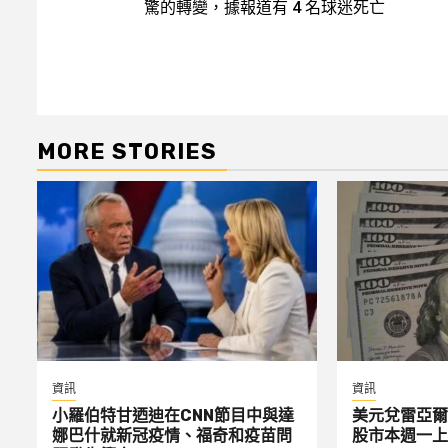
驚的轉變，據報道有 4 名球迷死亡
MORE STORIES
資訊
資訊
小羅伯特甘迺迪在CNN節目中與達
美元兌雷亞爾
娜巴什就新冠疫情、福奇和疫苗問
股市本週一上