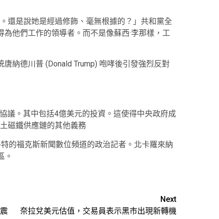
。還是說她是經過修飾、毫無根據的？」共和黨全
得為他們工作的領導者。而不是像蘇西·李那樣，工
統唐納德川普 (Donald Trump) 咆哮後引發強烈反對
一項重要協議。其中包括4億美元的投資。這使得中央政府成
土磁鐵供應鏈的其他義務
 是位於夏洛特的福克斯新聞數位頻道的政治記者。北卡羅來納
區。
Next
震
奈拉兌美元估值，交易員表示黑市出現新轉機