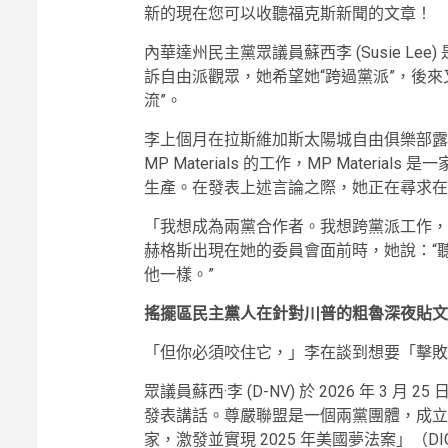
新的
現在您可以收聽福克斯新聞的文章！
內華達州民主黨眾議員蘇西李 (Susie L
訴自由派觀眾，她希望她“跨過黨派”，後來
流”。
李上個月在拉斯維加斯太陽城自由俱樂部露
MP Materials 的工作，MP Mater
生產。在發表上述言論之際，她正在尋求在
「我想成為兩黨合作者。我想跨黨派工作，
赫格斯出現在她的委員會面前時，她說：“
他一樣。”
搖擺區民主黨人在針對川普的粗魯深夜貼文
「但你必須咬住它，」李在談到想要「擊敗
眾議員蘇西·李 (D-NV) 於 2026 年 
發表講話。尊嚴聯盟是一個兩黨團體，成立
家，激發並實現 2025 年美國夢法案」（DI