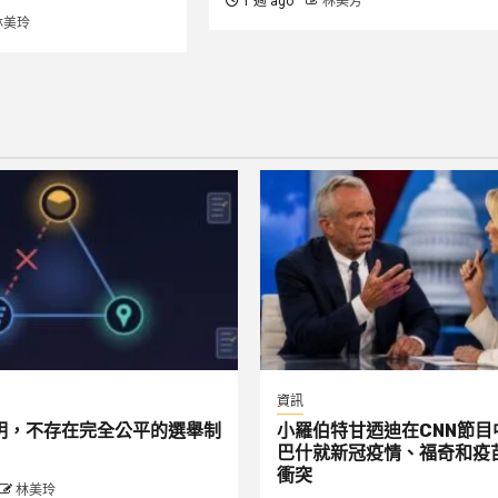
1 週 ago
林美芳
林美玲
資訊
明，不存在完全公平的選舉制
小羅伯特甘迺迪在CNN節目
巴什就新冠疫情、福奇和疫
衝突
林美玲