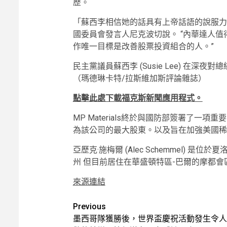
歷。
「蘇西李相信她的話具有上帝話語的說服力
國委員會發言人尼克波切說。 “內華達人值
作唯一目標是改善股票投資組合的人。”
民主黨議員蘇西李 (Susie Lee) 在深夜對總
（瑪德琳卡特/拉斯維加斯評論雜誌）
點擊此處下載福克斯新聞應用程式。
MP Materials終於與國防部簽署了
為該公司的最大股東。以及旨在加強美國稀
亞歷克·施梅爾 (Alec Schemmel)
州 但目前居住在華盛頓特區-巴爾的摩都會
來源連結
Post
Previous
墨西哥隊獲勝後，世界盃慶祝活動發生令人
navigation