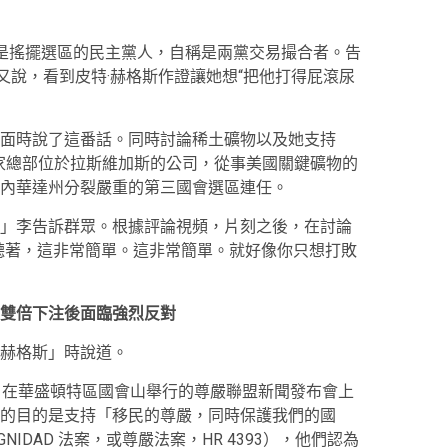
ee) 是搖擺選區的民主黨人，自稱是兩黨交易撮合者。告
又說，看到皮特·赫格斯作證讓她想“把他打得屁滾尿
面時說了這番話。同時討論稀土礦物以及她支持
ials 是一家總部位於拉斯維加斯的公司，從事美國關鍵礦物的
內華達州分裂嚴重的第三國會選區連任。
」李告訴群眾。根據評論視頻，片刻之後，在討論
聽著，這非常簡單。這非常簡單。就好像你只想打敗
雙倍下注後面臨強烈反對
赫格斯」時說道。
3 月 25 日在華盛頓特區國會山舉行的尊嚴聯盟新聞發布會上
的目的是支持「移民的尊嚴，同時保護我們的國
GNIDAD 法案，或尊嚴法案，HR 4393），他們認為