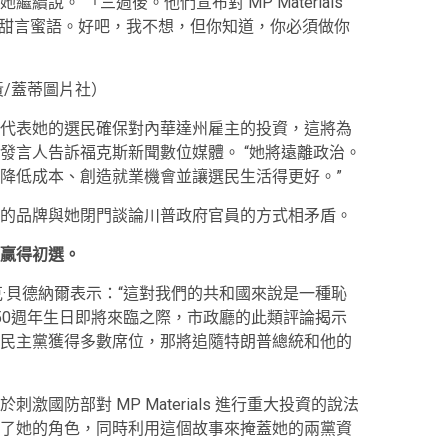
說。 「三週後。他們宣布對 MP Materials
eth 甜言蜜語。好吧，我不想，但你知道，你必須做你
/蓋蒂圖片社）
代表她的選民確保對內華達州雇主的投資，這將為
發言人告訴福克斯新聞數位媒體。 “她將遠離政治。
降低成本、創造就業機會並讓選民生活得更好。”
的品牌與她閉門談論川普政府官員的方式相矛盾。
贏得初選。
·貝德納爾表示：“這對我們的共和國來說是一種恥
50週年生日即將來臨之際，市政廳的此類評論揭示
民主黨獲得多數席位，那將追隨特朗普總統和他的
國防部對 MP Materials 進行重大投資的說法
了她的角色，同時利用這個故事來掩蓋她的兩黨資