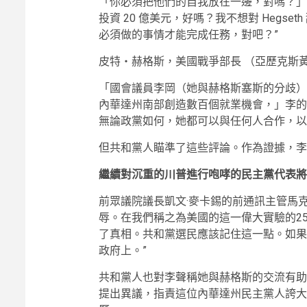
「你必須把他們的自我放在一邊，對嗎？」她繼續
投資 20 億美元，好嗎？我不想對 Hegs
必須做的事情才能完成任務，對吧？”
皮特‧赫格斯，美國戰爭部長
（亞歷克斯黃
「國會議員李岡（她與赫格斯塞斯的分歧）
內華達州南部創造數百個就業機會，」李的
無論政黨如何，她都可以與任何人合作，以
但共和黨人瞄準了這些評論。作為證據，李
繼續對沉重的川普進行咆哮的民主黨代表將
前眾議院議長凱文·麥卡錫的前通訊主管馬克
辱。在我們稱之為美國的這一偉大實驗的2
了真相。共和黨選民應該記住這一點。如果
政府上。”
共和黨人也對李聲稱她與赫格斯的交流有助於刺激
提出異議，指責這位內華達州民主黨人誇大