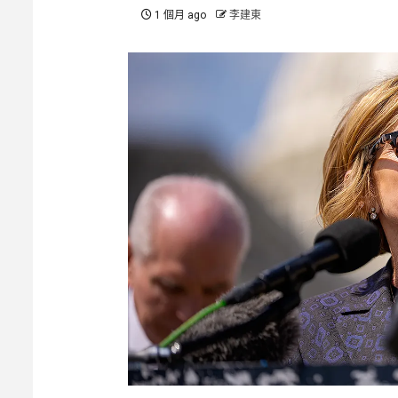
1 個月 ago
李建東