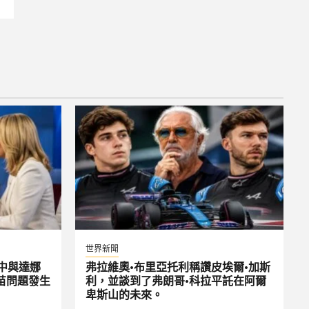
世界新聞
中與達娜
弗拉維奧·布里亞托利稱讚皮埃爾·加斯
苗問題發生
利，並談到了弗朗哥·科拉平託在阿爾
卑斯山的未來。