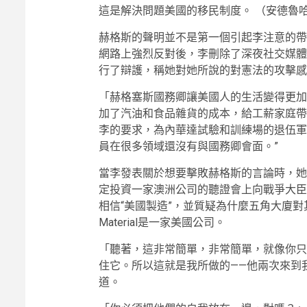
這是解決問題美國的移民制度。
（安德魯
赫格斯的聲明並不是第一個引起李注意的帶
網路上強烈反對後，李刪除了深夜社交媒體
行了辯護，稱她對她所說的對憲法的攻擊感
「赫格塞斯國務卿讓美國人的生活變得更加
加了汽油和食品雜貨的成本，給工薪家庭帶
李的要求，為內華達試驗和訓練場的退伍軍
員在很多領域還沒有與國務卿會面。”
當李發表關於想要擊敗赫格斯的言論時，她
定投資一家澳洲公司的聽證會上向戰爭大臣
相信“美國製造”，並質疑為什麼五角大廈
Material是一家美國公司。
「聽著，這非常簡單，非常簡單，就像你只
住它。所以這就是我所做的——他兩次來到
道。