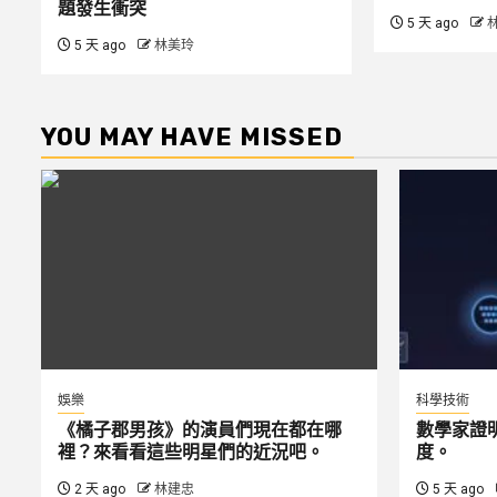
題發生衝突
5 天 ago
5 天 ago
林美玲
YOU MAY HAVE MISSED
娛樂
科學技術
《橘子郡男孩》的演員們現在都在哪
數學家證
裡？來看看這些明星們的近況吧。
度。
2 天 ago
林建忠
5 天 ago