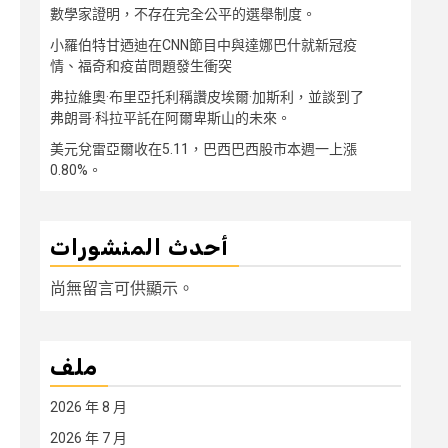
數學家證明，不存在完全公平的選舉制度。
小羅伯特甘迺迪在CNN節目中與達娜巴什就新冠疫
情、福奇和疫苗問題發生衝突
弗拉維奧·布里亞托利稱讚皮埃爾·加斯利，並談到了
弗朗哥·科拉平託在阿爾卑斯山的未來。
美元兌雷亞爾收在5.11，巴西巴西股市本週一上漲
0.80%。
أحدث المنشورات
尚無留言可供顯示。
ملف
2026 年 8 月
2026 年 7 月