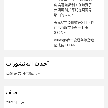
皮埃爾·加斯利，並談到了
弗朗哥·科拉平託在阿爾卑
斯山的未來。
美元兌雷亞爾收在5.11，巴
西巴西股市本週一上漲
0.80%。
Airlanga表示旅遊業帶動地
區成長13.14%
أحدث المنشورات
尚無留言可供顯示。
ملف
2026 年 8 月