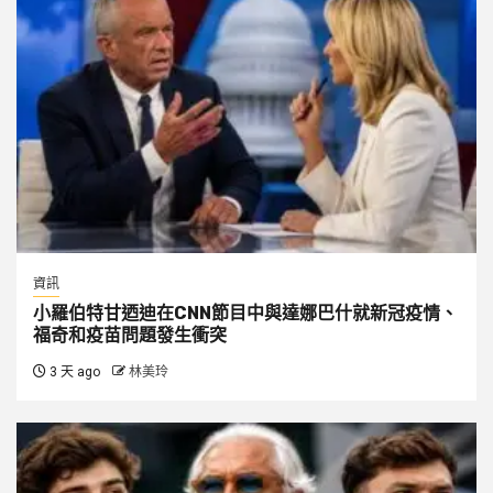
資訊
小羅伯特甘迺迪在CNN節目中與達娜巴什就新冠疫情、
福奇和疫苗問題發生衝突
3 天 ago
林美玲