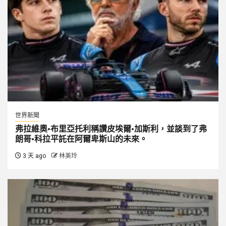
世界新聞
弗拉維奧·布里亞托利稱讚皮埃爾·加斯利，並談到了弗
朗哥·科拉平託在阿爾卑斯山的未來。
3 天 ago
林美玲