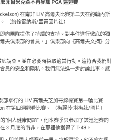
什麼菲爾米克森不再參加 PGA 巡迴賽
l Mickelson) 在南非 LIV 高爾夫比賽第二天在約翰內斯
。
（約翰雷納斯/蓋蒂圖片社）
即向團隊提供了持續的支持。對事件進行徹底的獨
爾夫俱樂部的會員，」俱樂部向《高爾夫文摘》分
徹底調查。並在必要時採取適當行動。這符合我們對
會員的安全和隱私。我們無法進一步討論此事。感
夫俱樂部舉行的 LIV 高爾夫芝加哥錦標賽第一輪比賽
elson 在第四洞觀看比賽。
（梅麗莎·塔梅茲/圖片）
未公開的“個人健康問題”，他本賽季只參加了該巡迴賽的
在 3 月底的南非，在那裡他獲得了 T-48。
了這一聲明，即美國大師賽前一周。它解釋說，他不會在奧