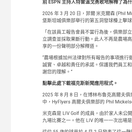
前 ESPN 主持人特雷溫戈勇敢地解釋了為
2026 年 3 月 20 日，菲爾·米克爾森 (Phi
堡斯坦城俱樂部舉行的第五洞發球檯上擊球
「在該員工報告會員不當行為後，俱樂部立
立調查並採取果斷行動。此人不再是農場高
享的一份聲明部分解釋道。
“農場根據加州法律對所有報告的事項進行
誠實、卓越和責任的承諾。保護我們員工和
謝您的理解。”
點擊此處下載福克斯新聞應用程式。
2025 年 8 月 8 日，在博林布魯克高爾
中，HyFlyers 高爾夫俱樂部的 Phil Mick
米克森是 LIV Golf 的成員，由於家人
九場比賽之一。他在 LIV 的唯一一次出場是
這位 55 歲的球員於 4 月 2 日發表