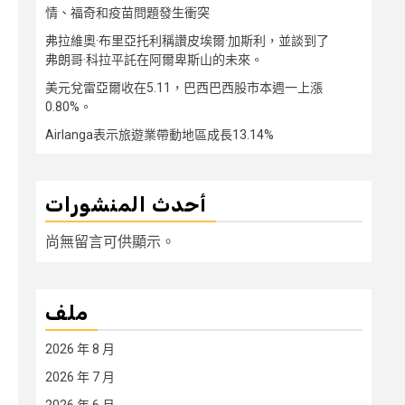
情、福奇和疫苗問題發生衝突
弗拉維奧·布里亞托利稱讚皮埃爾·加斯利，並談到了
弗朗哥·科拉平託在阿爾卑斯山的未來。
美元兌雷亞爾收在5.11，巴西巴西股市本週一上漲
0.80%。
Airlanga表示旅遊業帶動地區成長13.14%
أحدث المنشورات
尚無留言可供顯示。
ملف
2026 年 8 月
2026 年 7 月