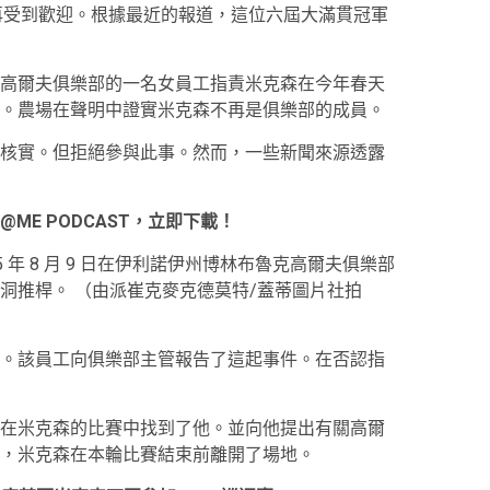
再受到歡迎。根據最近的報道，這位六屆大滿貫冠軍
高爾夫俱樂部的一名女員工指責米克森在今年春天
。農場在聲明中證實米克森不再是俱樂部的成員。
核實。但拒絕參與此事。然而，一些新聞來源透露
 @ME PODCAST，立即下載！
準備在 2025 年 8 月 9 日在伊利諾伊州博林布魯克高爾夫俱樂部
五洞推桿。 （由派崔克麥克德莫特/蓋蒂圖片社拍
。該員工向俱樂部主管報告了這起事件。在否認指
在米克森的比賽中找到了他。並向他提出有關高爾
，米克森在本輪比賽結束前離開了場地。