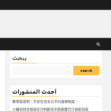
يبحث
search
أحدث المنشورات
數學家證明，不存在完全公平的選舉制度。
小羅伯特甘迺迪在CNN節目中與達娜巴什就新冠疫