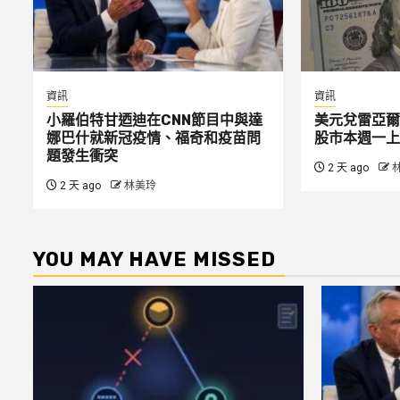
資訊
資訊
小羅伯特甘迺迪在CNN節目中與達
美元兌雷亞爾
娜巴什就新冠疫情、福奇和疫苗問
股市本週一上
題發生衝突
2 天 ago
2 天 ago
林美玲
YOU MAY HAVE MISSED