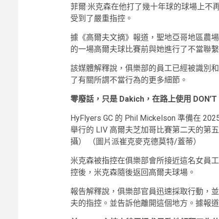
菲爾·米克森在他打了幾十年球的球場上不
受到了嚴重指控。
據《高爾夫文摘》報道，聖地亞哥地區農場
的一場高爾夫球比賽前與她進行了不當聯繫
該媒體解釋說，俱樂部的員工已經被識別和
了有關所謂不當行為的更多細節。
零廢話，只是 Dakich，在路上使用 DON’T
HyFlyers GC 的 Phil Mickelson 
舉行的 LIV 高爾夫芝加哥比賽第二天的第
攝）
（圖片派崔克麥克德莫特/蓋蒂）
米克森被指控在俱樂部會所接近這名女員工
控後，米克森隨後返回高爾夫球場。
報告解釋說，俱樂部官員迅速採取行動，並
夫的指控。並告訴他離開這個地方。據報道