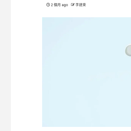
2 個月 ago
李建東