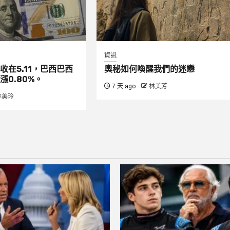
資訊
收在5.11，巴西巴西
奧秘如何喚醒我們的迷戀
漲0.80%。
7 天 ago
林美芳
林美玲