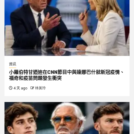
資訊
小羅伯特甘迺迪在CNN節目中與達娜巴什就新冠疫情、
福奇和疫苗問題發生衝突
4 天 ago
林美玲