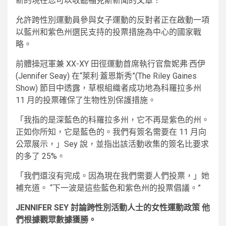
新的
現在您可以收聽福克斯新聞的文章！
允許跨性別運動員參與女子運動的反對者正在啟動一項
以藍州和紫色州選民支持的投票措施為中心的國家戰
略。
前體操冠軍兼 XX-XY 田徑運動首席執行官詹妮弗·西伊
(Jennifer Seay) 在“萊利·蓋恩斯秀”(The Riley Gaines
Show) 節目中透露，草根組織者成功地為科羅拉多州
11 月的投票確保了生物性別保護措施。
「我指的是深藍色的科羅拉多州，它不再是紫色的州。
正如你所知，它是藍色的。我們有簽名需要在 11 月向
公眾展示，」Sey 說，並指出該活動收集的簽名比要求
的多了 25%。
「我們還沒有完成。因為現在我們需要人們投票，」她
補充道。 “下一波是這些藍色和紫色州的投票倡議。”
JENNIFER SEY 討論跨性別活動人士的女性運動政策 他
們根據觀眾數據獲勝。