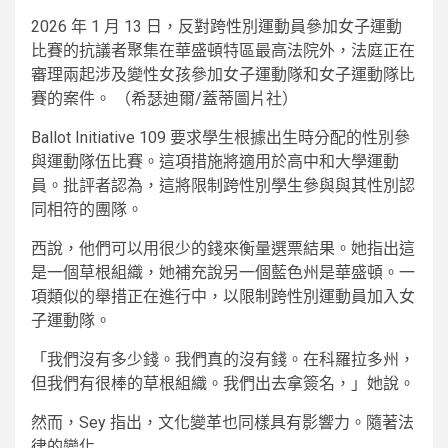
2026 年 1 月 13 日，反對跨性別運動員參加女子運動
比賽的抗議者聚集在華盛頓特區最高法院外，法庭正在
審理兩起涉及變性女孩參加女子運動隊和女子運動隊比
賽的案件。
（希瑟迪爾/蓋蒂圖片社）
Ballot Initiative 109 要求學生根據出生時分配的性別參
與運動隊伍比賽。這項措施將適用於高中和大學運動
員。批評者認為，這將限制跨性別學生參與與其性別認
同相符的團隊。
西說，他們可以用很少的錢來衡量選票結果。她指出這
是一個草根組織，她補充說另一個藍色州是華盛頓。一
項類似的舉措正在進行中，以限制跨性別運動員加入女
子運動隊。
「我們沒有多少錢。我們真的沒有錢。在科羅拉多州，
但我們有很棒的草根組織。我們出去拿簽名，」她說。
然而，Sey 指出，文化變革也同樣具有影響力。隨著法
律的變化