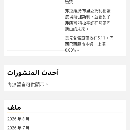
衝突
弗拉維奧·布里亞托利稱讚
皮埃爾·加斯利，並談到了
弗朗哥·科拉平託在阿爾卑
斯山的未來。
美元兌雷亞爾收在5.11，巴
西巴西股市本週一上漲
0.80%。
أحدث المنشورات
尚無留言可供顯示。
ملف
2026 年 8 月
2026 年 7 月