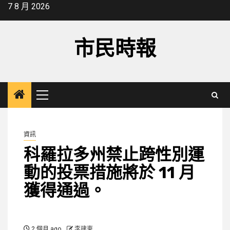
Skip
7 8 月 2026
to
content
市民時報
Primary
Menu
資訊
科羅拉多州禁止跨性別運
動的投票措施將於 11 月
獲得通過。
2 個月 ago
李建東