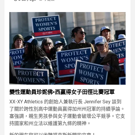
變性運動員珍妮佛·西贏得女子田徑比賽冠軍
XX-XY Athletics 的創始人兼執行長 Jennifer Sey 談到
了關於跨性別高中運動員贏得加州州冠軍的持續爭論。
塞強調，親生男孩參與女子運動會破壞公平競爭。它支
持國家和州立法以維護第九條的精神。