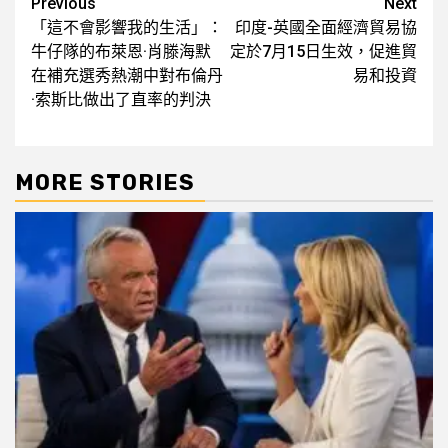
Post
Previous
Next
「這不會影響我的生活」：
印度-英國全面經濟貿易協
navigation
牛仔隊的布萊恩·肖滕海默
定於7月15日生效，促進貿
在補充選秀熱潮中對布倫丹
易和投資
·索斯比做出了直率的判決
MORE STORIES