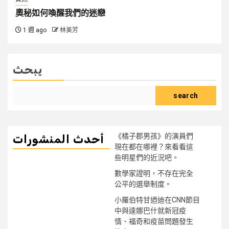
奧秘如何喚醒我們的迷戀
1 週 ago
林美芳
يبحث
search
《橘子郡男孩》的演員們
أحدث المنشورات
現在都在哪裡？來看看這
些明星們的近況吧。
數學家證明，不存在完全
公平的選舉制度。
小羅伯特甘迺迪在CNN節目
中與達娜巴什就新冠疫
情、福奇和疫苗問題發生