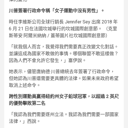
川普簽署行政命令稱「女子運動中沒有男性」。
時任李維斯公司全球行銷長 Jennifer Sey 出席 2018 年
6 月 21 日在法國坎城舉行的坎城國際創意節。
（克里
斯蒂安·阿爾米納納 / 蓋蒂圖片社坎城國際創意節）
「就我個人而言，我覺得我們需要真正改變文化對話。
並讓這成為國家不敢做的事情。哪個聯盟不敢這樣做？
因為人們不會允許它發生，」塞伊說。
她表示，儘管唐納德·川普總統去年簽署了行政命令，
但她認為川普還需要更具體的法律。如果未來政府希望
取消上述命令。
跨性別運動員贏得紐約州女子鉛球冠軍，以超過 2 英尺
的優勢擊敗第二名
「我認為我們需要逐州立法。我認為我們需要一部國家
法律，」西說。