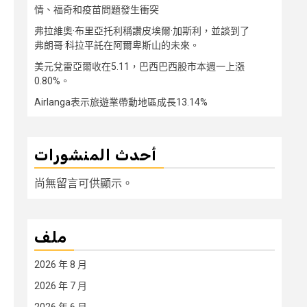
情、福奇和疫苗問題發生衝突
弗拉維奧·布里亞托利稱讚皮埃爾·加斯利，並談到了
弗朗哥·科拉平託在阿爾卑斯山的未來。
美元兌雷亞爾收在5.11，巴西巴西股市本週一上漲
0.80%。
Airlanga表示旅遊業帶動地區成長13.14%
أحدث المنشورات
尚無留言可供顯示。
ملف
2026 年 8 月
2026 年 7 月