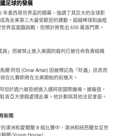
美國足球的發展
 報導了 2026 年墨西哥世界盃的開幕，強調了其巨大的全球影
成為全美第三大最受歡迎的運動。超越棒球和曲棍
世界盃面臨挑戰，但預計將售出 650 萬張門票。
成員」而被禁止進入美國的裁判已被任命負責組織
坦 (Omar Artan) 因被標記為「貶義」訊息而
國，就在比賽即將在北美開始的前幾天。
”，阿坦於週六被拒絕進入邁阿密國際機場。據報道，
駐肯亞大使館處理此事。他計劃與其他法官會面。
體育新聞
場舉行的澳洲和愛爾蘭 B 組比賽中，澳洲和紐西蘭女足世
爾/Vision House）