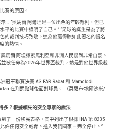
比賽的原因。
示：“奧馬爾·阿爾坦是一位出色的年輕裁判，但已
水平的比賽中證明了自己。” “足球的誕生是為了將
色的裁判技巧致敬。這為他贏得瞭如此著名的提名
主席的熱情。
「奧馬爾·阿坦讓索馬利亞和非洲人民感到非常自豪。
獎並被任命為2026年世界盃裁判，這是對他世界級裁
軍聯賽決賽 AS FAR Rabat 和 Mamelodi
 Artan 在判罰點球後面對球員。
（莫薩布·埃爾沙米/
複雜得多？根據領先的安全專家的說法
了一份移民表格，其中列出了根據 INA 第 8235
許任何安全威脅。進入我們國家 – 完全停止。”