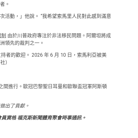
者。
次活動，」他說。 “我希望索馬里人民對此感到滿意
限制
由於川普政府專注於非法移民問題。阿爾坦將成
洲領先的裁判之一。
的歡迎。 2026 年 6 月 10 日，索馬利亞被美
聯社）
聯賽之間進行。歐冠巴黎聖日耳曼和歐聯盃冠軍阿斯頓
做出了貢獻。
會員資格
福克斯新聞體育聚會時事通訊
。