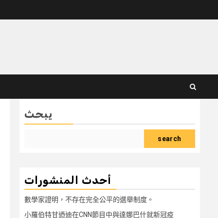
يبحث
search
أحدث المنشورات
數學家證明，不存在完全公平的選舉制度。
小羅伯特甘迺迪在CNN節目中與達娜巴什就新冠疫