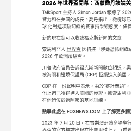
2026 年世界盃開幕：西蒙喬丹談論
TalkSport 主持人 Simon Jordan
響力和在美國的成長。喬丹指出，橄欖球已
球 他對這項破紀錄的賽事持樂觀態度。儘管
新的
現在您可以收聽福克斯新聞的文章！
索馬利亞人
世界盃
因指控「涉嫌恐怖組織
2026 年歐洲超級盃。
川普政府官員告訴福克斯新聞數位頻道，奧馬爾·阿
被海關和邊境保護局 (CBP) 拒絕進入美
CBP 在一份聲明中表示，由於“審計問題
他上週已獲得進入美國的簽證。據索馬利亞
在他們位於邁阿密的基地訓練。
點擊此處在 FOXNEWS.COM 上了解更多
2023 年 7 月 20 日，在雪梨澳洲體育
界盃的官方標誌出現在比賽用球上。
（喬普賴