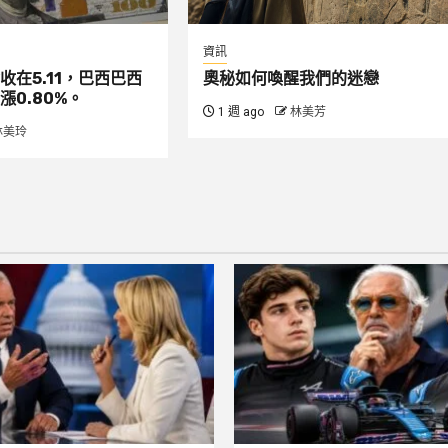
資訊
收在5.11，巴西巴西
奧秘如何喚醒我們的迷戀
漲0.80%。
1 週 ago
林美芳
林美玲