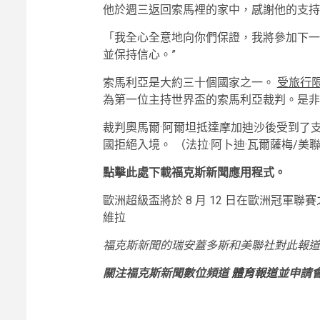
他於週三返回索馬裡的家中，感謝他的支持
「我全心全意地向你們保證，我將參加下一
並保持信心。”
索馬利亞是大約三十個國家之一。
受旅行
為第一位主持世界盃的索馬利亞裁判。是非
裁判奧馬爾·阿爾坦抵達摩加迪沙後受到了支持者
國拒絕入境。
（法拉·阿卜迪·瓦爾薩梅/美
點擊此處下載福克斯新聞應用程式。
歐洲超級盃將於 8 月 12 日在歐洲冠軍
維拉
福克斯新聞的瑞安蓋多斯和美聯社對此報道
關注福克斯新聞數位頻道
體育報道
並申請