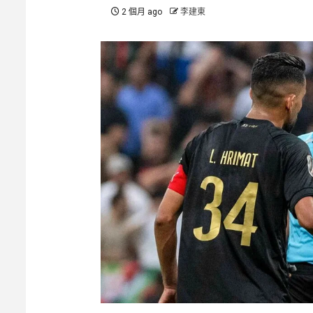
2 個月 ago
李建東