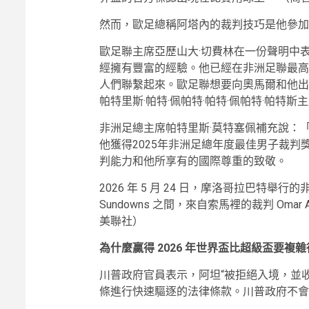
然而，歐足總稱阿塔內的裁判技巧是他參加
歐足聯主席亞歷山大·切費林在一份聲明中表
經擁有豐富的經驗。他已經在非洲足聯最高
人們聯繫起來。歐足聯想要向奧馬爾和他出
帕特里斯·帕特·佩帕特·帕特·佩帕特·帕特斯
非洲足總主席帕特里斯·莫特塞佩補充說：
他獲得2025年非洲足總年度最佳男子裁判
判能力和他所享有的國際尊重的致敬。
2026 年 5 月 24 日，摩洛哥拉巴特舉行的非洲冠
Sundowns 之間，來自索馬裡的裁判 Omar
美聯社）
為什麼贏得 2026 年世界盃比超級盃要
川普政府官員表示，阿坦“被拒絕入境，並收到
條進行快速驅逐的法律條款。川普政府不會允