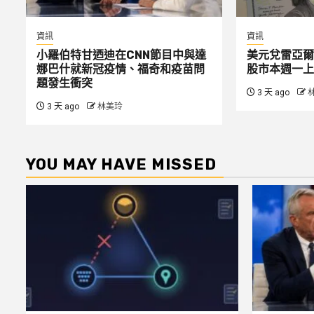
資訊
資訊
小羅伯特甘迺迪在CNN節目中與達
美元兌雷亞爾
娜巴什就新冠疫情、福奇和疫苗問
股市本週一上
題發生衝突
3 天 ago
3 天 ago
林美玲
YOU MAY HAVE MISSED