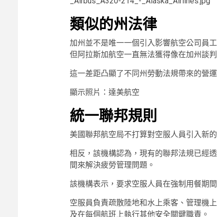
_Airbus_A320-214_-_Alaska_Airlines.jpg
類似的州法律
加州並不是唯一一個引入影響航空公司員工
但阿拉斯加航空一直無法獲得像在加州談判
這一差距凸顯了不同州勞動法規帶來的營運
顯示照片：達美航空
統一聯邦規則
美國聯邦航空局不打算對空服人員引入新的
相反，該機構認為，現有的聯邦法規已經透
間來解決疲勞管理問題。
該機構表示，要求空服人員在強制用餐期間
空服員負責疏散陸地和水上乘客、管理機上
及在每個航班上執行其他安全關鍵職責。