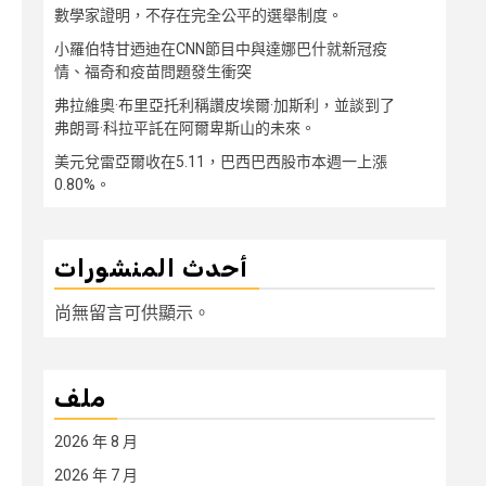
數學家證明，不存在完全公平的選舉制度。
小羅伯特甘迺迪在CNN節目中與達娜巴什就新冠疫
情、福奇和疫苗問題發生衝突
弗拉維奧·布里亞托利稱讚皮埃爾·加斯利，並談到了
弗朗哥·科拉平託在阿爾卑斯山的未來。
美元兌雷亞爾收在5.11，巴西巴西股市本週一上漲
0.80%。
أحدث المنشورات
尚無留言可供顯示。
ملف
2026 年 8 月
2026 年 7 月