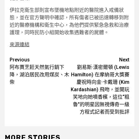
伊拉克衛生部則宣布墜機地點附近的醫院進入戒備狀
態，並在官方聲明中確認，所有傷者已被迅速轉移到附
近的醫療機構和衛生中心，為他們提供緊急急救和治療
護理，同時民防小組開始收集遇難者的屍體。
來源連結
Post
Previous
Next
阿布賈烹飪天然氣行銷下
劉易斯·漢密爾頓 (Lewis
navigation
降，湖泊居民改用煤炭、木
Hamilton) 在摩納哥大獎賽
柴
慶祝時向金·卡戴珊 (Kim
Kardashian) 飛吻，並開玩
笑地向她噴香檳，這位“粗
魯”的明星因無視傳奇一級
方程式記者而受到批評
MORE STORIES