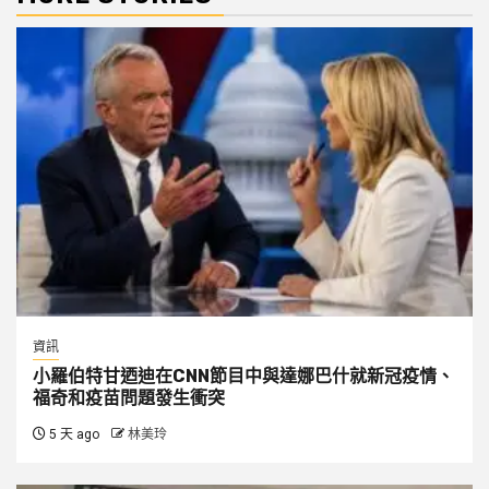
資訊
小羅伯特甘迺迪在CNN節目中與達娜巴什就新冠疫情、
福奇和疫苗問題發生衝突
5 天 ago
林美玲