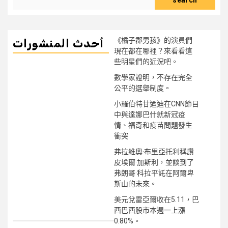
《橘子郡男孩》的演員們
أحدث المنشورات
現在都在哪裡？來看看這
些明星們的近況吧。
數學家證明，不存在完全
公平的選舉制度。
小羅伯特甘迺迪在CNN節目
中與達娜巴什就新冠疫
情、福奇和疫苗問題發生
衝突
弗拉維奧·布里亞托利稱讚
皮埃爾·加斯利，並談到了
弗朗哥·科拉平託在阿爾卑
斯山的未來。
美元兌雷亞爾收在5.11，巴
西巴西股市本週一上漲
0.80%。