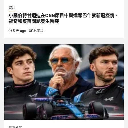
資訊
小羅伯特甘迺迪在CNN節目中與達娜巴什就新冠疫情、
福奇和疫苗問題發生衝突
5 天 ago
林美玲
世界新聞