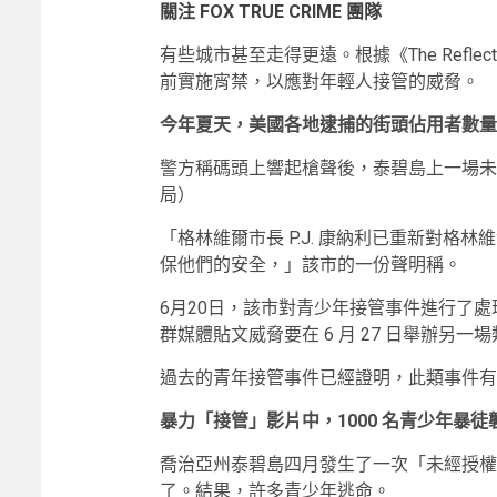
關注 FOX TRUE CRIME 團隊
有些城市甚至走得更遠。根據《The Refl
前實施宵禁，以應對年輕人接管的威脅。
今年夏天，美國各地逮捕的街頭佔用者數量
警方稱碼頭上響起槍聲後，泰碧島上一場未
局）
「格林維爾市長 P.J. 康納利已重新對格
保他們的安全，」該市的一份聲明稱。
6月20日，該市對青少年接管事件進行了
群媒體貼文威脅要在 6 月 27 日舉辦另
過去的青年接管事件已經證明，此類事件有
暴力「接管」影片中，1000 名青少年暴
喬治亞州泰碧島四月發生了一次「未經授權
了。結果，許多青少年逃命。