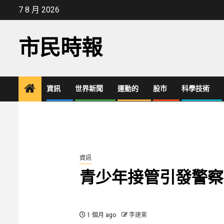
Skip
7 8 月 2026
to
content
市民時報
資訊
世界新聞
運動的
股市
科學技術
資訊
青少年接管引發警察
1 個月 ago
李建東