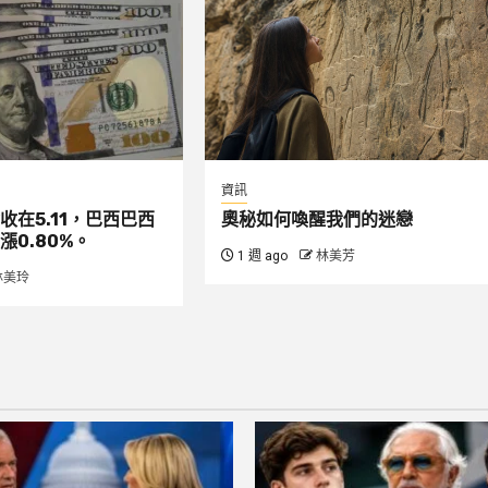
資訊
收在5.11，巴西巴西
奧秘如何喚醒我們的迷戀
漲0.80%。
1 週 ago
林美芳
林美玲