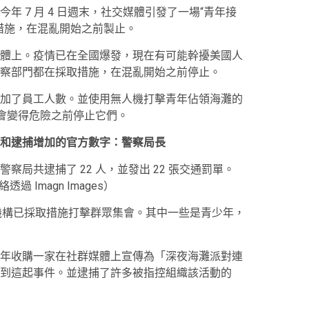
 7 月 4 日週末，社交媒體引發了一場“青年接
措施，在混亂開始之前製止。
體上。疫情已在全國爆發，現在有可能幹擾美國人
察部門都在採取措施，在混亂開始之前停止。
加了員工人數。並使用無人機打擊青年佔領海灘的
規模集會變得危險之前停止它們。
和逮捕增加的官方數字：警察局長
局共逮捕了 22 人，並發出 22 張交通罰單。
 Imagn Images）
機構已採取措施打擊群眾集會。其中一些是青少年，
年收購一家在社群媒體上宣傳為「深夜海灘派對連
到這起事件。並逮捕了許多被指控組織該活動的