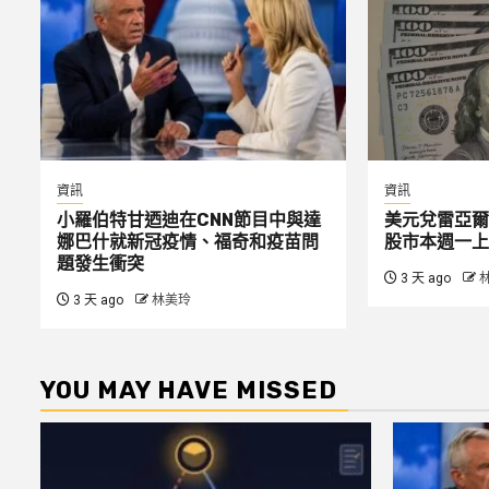
資訊
資訊
小羅伯特甘迺迪在CNN節目中與達
美元兌雷亞爾
娜巴什就新冠疫情、福奇和疫苗問
股市本週一上
題發生衝突
3 天 ago
3 天 ago
林美玲
YOU MAY HAVE MISSED