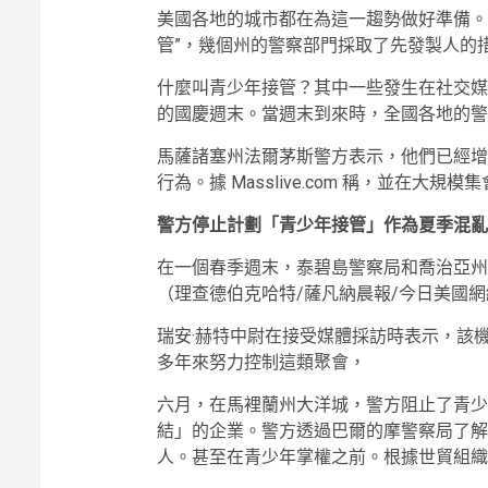
美國各地的城市都在為這一趨勢做好準備。今年
管”，幾個州的警察部門採取了先發製人的
什麼叫青少年接管？其中一些發生在社交媒
的國慶週末。當週末到來時，全國各地的警
馬薩諸塞州法爾茅斯警方表示，他們已經增
行為。據 Masslive.com 稱，並在大
警方停止計劃「青少年接管」作為夏季混亂
在一個春季週末，泰碧島警察局和喬治亞州警察
（理查德伯克哈特/薩凡納晨報/今日美國網絡透過
瑞安·赫特中尉在接受媒體採訪時表示，該
多年來努力控制這類聚會，
六月，在馬裡蘭州大洋城，警方阻止了青少
結」的企業。警方透過巴爾的摩警察局了解
人。甚至在青少年掌權之前。根據世貿組織