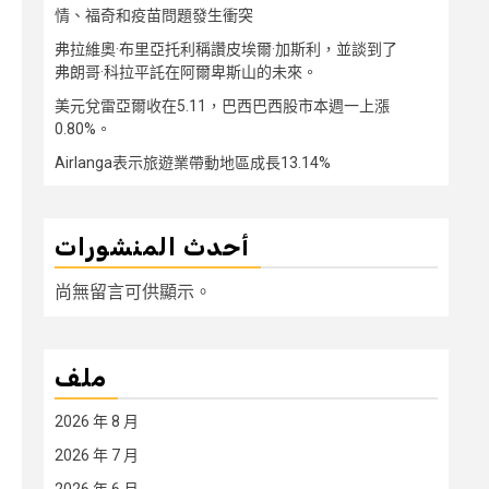
情、福奇和疫苗問題發生衝突
弗拉維奧·布里亞托利稱讚皮埃爾·加斯利，並談到了
弗朗哥·科拉平託在阿爾卑斯山的未來。
美元兌雷亞爾收在5.11，巴西巴西股市本週一上漲
0.80%。
Airlanga表示旅遊業帶動地區成長13.14%
أحدث المنشورات
尚無留言可供顯示。
ملف
2026 年 8 月
2026 年 7 月