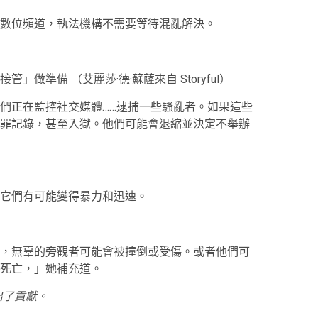
數位頻道，執法機構不需要等待混亂解決。
接管」做準備
（艾麗莎·德·蘇薩來自 Storyful）
們正在監控社交媒體……逮捕一些騷亂者。如果這些
罪記錄，甚至入獄。他們可能會退縮並決定不舉辦
它們有可能變得暴力和迅速。
，無辜的旁觀者可能會被撞倒或受傷。或者他們可
死亡，」她補充道。
出了貢獻。