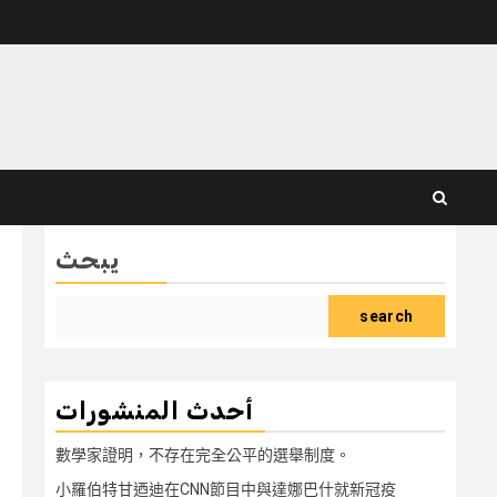
يبحث
search
أحدث المنشورات
數學家證明，不存在完全公平的選舉制度。
小羅伯特甘迺迪在CNN節目中與達娜巴什就新冠疫