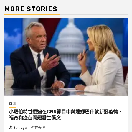
MORE STORIES
資訊
小羅伯特甘迺迪在CNN節目中與達娜巴什就新冠疫情、
福奇和疫苗問題發生衝突
3 天 ago
林美玲