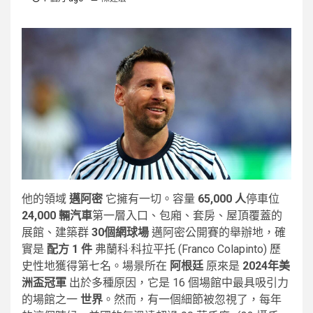
他的領域
邁阿密
它擁有一切。容量
65,000 人
停車位
24,000 輛汽車
第一層入口、包廂、套房、屋頂覆蓋的
展館、建築群
30個網球場
邁阿密公開賽的舉辦地，確
實是
配方 1 件
弗蘭科·科拉平托 (Franco Colapinto) 歷
史性地獲得第七名。場景所在
阿根廷
原來是
2024年美
洲盃冠軍
出於多種原因，它是 16 個場館中最具吸引力
的場館之一
世界
。然而，有一個細節被忽視了，每年