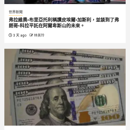
世界新聞
弗拉維奧·布里亞托利稱讚皮埃爾·加斯利，並談到了弗
朗哥·科拉平託在阿爾卑斯山的未來。
3 天 ago
林美玲