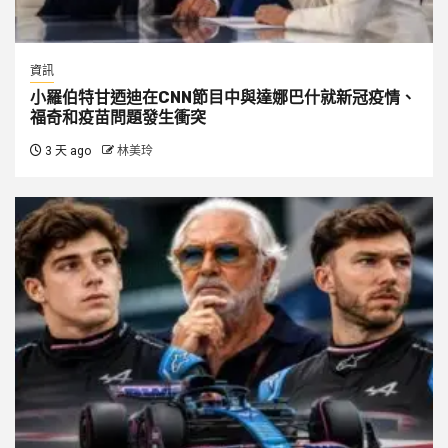
資訊
小羅伯特甘迺迪在CNN節目中與達娜巴什就新冠疫情、
福奇和疫苗問題發生衝突
3 天 ago
林美玲