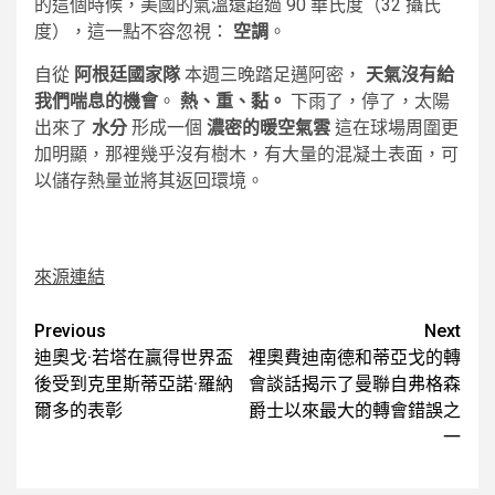
的這個時候，美國的氣溫遠超過 90 華氏度（32 攝氏
度），這一點不容忽視：
空調
。
自從
阿根廷國家隊
本週三晚踏足邁阿密，
天氣沒有給
我們喘息的機會
。
熱、重、黏。
下雨了，停了，太陽
出來了
水分
形成一個
濃密的暖空氣雲
這在球場周圍更
加明顯，那裡幾乎沒有樹木，有大量的混凝土表面，可
以儲存熱量並將其返回環境。
來源連結
Post
Previous
Next
迪奧戈·若塔在贏得世界盃
裡奧費迪南德和蒂亞戈的轉
navigation
後受到克里斯蒂亞諾·羅納
會談話揭示了曼聯自弗格森
爾多的表彰
爵士以來最大的轉會錯誤之
一