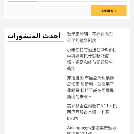
search
數學家證明，不存在完全
أحدث المنشورات
公平的選舉制度。
小羅伯特甘迺迪在CNN節目
中與達娜巴什就新冠疫
情、福奇和疫苗問題發生
衝突
弗拉維奧·布里亞托利稱讚
皮埃爾·加斯利，並談到了
弗朗哥·科拉平託在阿爾卑
斯山的未來。
美元兌雷亞爾收在5.11，巴
西巴西股市本週一上漲
0.80%。
Airlanga表示旅遊業帶動地