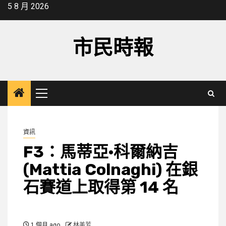
Skip
5 8 月 2026
to
content
市民時報
Primary
Menu
資訊
F3：馬蒂亞·科爾納吉
(Mattia Colnaghi) 在銀
石賽道上取得第 14 名
1 個月 ago
林美芳