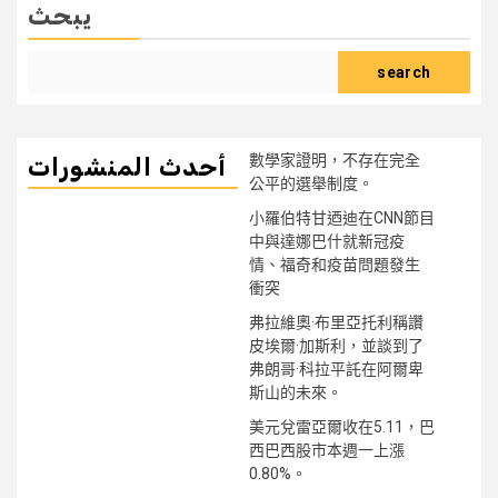
يبحث
search
數學家證明，不存在完全
أحدث المنشورات
公平的選舉制度。
小羅伯特甘迺迪在CNN節目
中與達娜巴什就新冠疫
情、福奇和疫苗問題發生
衝突
弗拉維奧·布里亞托利稱讚
皮埃爾·加斯利，並談到了
弗朗哥·科拉平託在阿爾卑
斯山的未來。
美元兌雷亞爾收在5.11，巴
西巴西股市本週一上漲
0.80%。