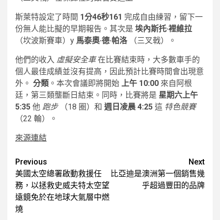
斯萊特設定了時間
1分46秒161
完成自由練習，留下一
份無人能比擬的早期報告。其次是
埃內斯托·裡維拉
（坎波斯賽車）y
馬泰奧·德·帕洛
（三叉戟）。
他們的收入
虛擬安全車
在比賽結束時，大多數車手的
個人最佳成績並沒有提高，因此預計比賽時間會出現意
外。
分類
。本次會議即將開始
上午 10:00
來自阿根
廷，第三類壟斷日結束。同時，比賽將是
星期六上午
5:35
他
跑步
（18 圈）和
週日凌晨 4:25
這
特色競賽
（22 輪）。
來源連結
Post
Previous
Next
美國太空總署啟動救援任
比亞迪是澳洲第一個銷售幾
navigation
務，以拯救史威夫特太空望
乎超過豐田的品牌
遠鏡免於在地球大氣層中燃
燒