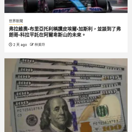
世界新聞
弗拉維奧·布里亞托利稱讚皮埃爾·加斯利，並談到了弗
朗哥·科拉平託在阿爾卑斯山的未來。
2 天 ago
林美玲