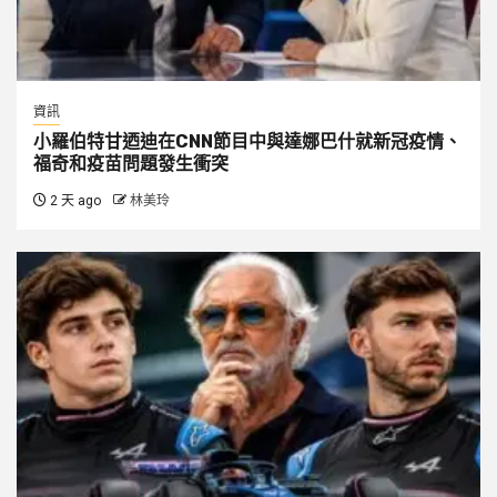
資訊
小羅伯特甘迺迪在CNN節目中與達娜巴什就新冠疫情、
福奇和疫苗問題發生衝突
2 天 ago
林美玲