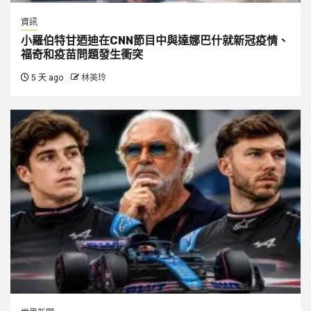
資訊
小羅伯特甘迺迪在CNN節目中與達娜巴什就新冠疫情、
福奇和疫苗問題發生衝突
5 天 ago
林美玲