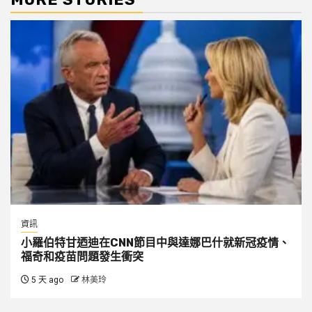
資訊
小羅伯特甘迺迪在CNN節目中與達娜巴什就新冠疫情、
福奇和疫苗問題發生衝突
5 天 ago
林美玲