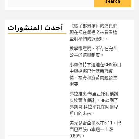
search
《橘子郡男孩》的演員們
أحدث المنشورات
現在都在哪裡？來看看這
些明星們的近況吧。
數學家證明，不存在完全
公平的選舉制度。
小羅伯特甘迺迪在CNN節目
中與達娜巴什就新冠疫
情、福奇和疫苗問題發生
衝突
弗拉維奧·布里亞托利稱讚
皮埃爾·加斯利，並談到了
弗朗哥·科拉平託在阿爾卑
斯山的未來。
美元兌雷亞爾收在5.11，巴
西巴西股市本週一上漲
0.80%。