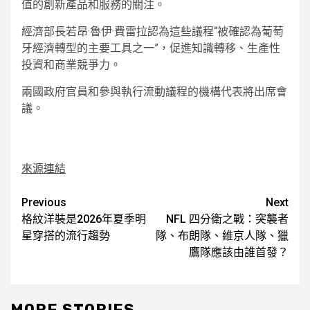
值的創新產品和服務的關注。
經濟部長若昂·魯伊·費雷拉認為這些議程“被確認為葡萄
牙經濟轉型的主要工具之一”，促進知識轉移、生產性
投資和商業競爭力。
兩國政府官員和參與執行流動議程的機構代表將出席會
議。
來源連結
Post
Previous
Next
格紋洋裝是2026年夏季明
NFL 四分衛之戰：突襲者
navigation
星穿搭的流行趨勢
隊、布朗隊、維京人隊、獵
鷹隊應該由誰首發？
MORE STORIES