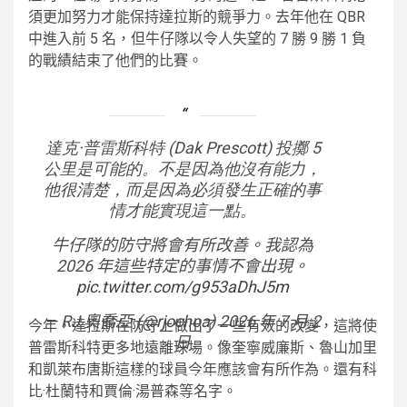
須更加努力才能保持達拉斯的競爭力。去年他在 QBR
中進入前 5 名，但牛仔隊以令人失望的 7 勝 9 勝 1 負
的戰績結束了他們的比賽。
達克·普雷斯科特 (Dak Prescott) 投擲 5
公里是可能的。不是因為他沒有能力，
他很清楚，而是因為必須發生正確的事
情才能實現這一點。
牛仔隊的防守將會有所改善。我認為
2026 年這些特定的事情不會出現。
pic.twitter.com/g953aDhJ5m
— RJ 奧喬亞 (@rjochoa) 2026 年 7 月 2
今年，達拉斯在防守上做出了一些有效的改變，這將使
日
普雷斯科特更多地遠離球場。像奎寧威廉斯、魯山加里
和凱萊布唐斯這樣的球員今年應該會有所作為。還有科
比·杜蘭特和賈倫·湯普森等名字。