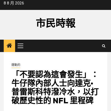
Skip
8 8 月 2026
to
content
市民時報
Primary
Menu
運動的
「不要認為這會發生」：
牛仔隊內部人士向達克·
普雷斯科特潑冷水，以打
破歷史性的 NFL 里程碑