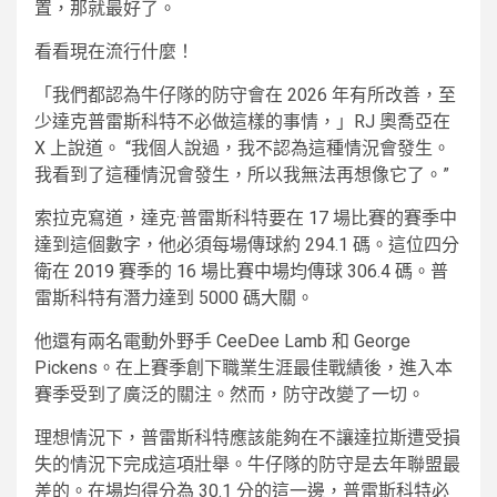
置，那就最好了。
看看現在流行什麼！
「我們都認為牛仔隊的防守會在 2026 年有所改善，至
少達克普雷斯科特不必做這樣的事情，」RJ 奧喬亞在
X 上說道。 “我個人說過，我不認為這種情況會發生。
我看到了這種情況會發生，所以我無法再想像它了。”
索拉克寫道，達克·普雷斯科特要在 17 場比賽的賽季中
達到這個數字，他必須每場傳球約 294.1 碼。這位四分
衛在 2019 賽季的 16 場比賽中場均傳球 306.4 碼。普
雷斯科特有潛力達到 5000 碼大關。
他還有兩名電動外野手 CeeDee Lamb 和 George
Pickens。在上賽季創下職業生涯最佳戰績後，進入本
賽季受到了廣泛的關注。然而，防守改變了一切。
理想情況下，普雷斯科特應該能夠在不讓達拉斯遭受損
失的情況下完成這項壯舉。牛仔隊的防守是去年聯盟最
差的。在場均得分為 30.1 分的這一邊，普雷斯科特必