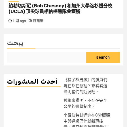
鮑勃切斯尼 (Bob Chesney) 和加州大學洛杉磯分校
(UCLA) 頂尖球員相信棕熊隊會獲勝
1 週 ago
陳建宏
يبحث
search
《橘子郡男孩》的演員們
أحدث المنشورات
現在都在哪裡？來看看這
些明星們的近況吧。
數學家證明，不存在完全
公平的選舉制度。
小羅伯特甘迺迪在CNN節目
中與達娜巴什就新冠疫