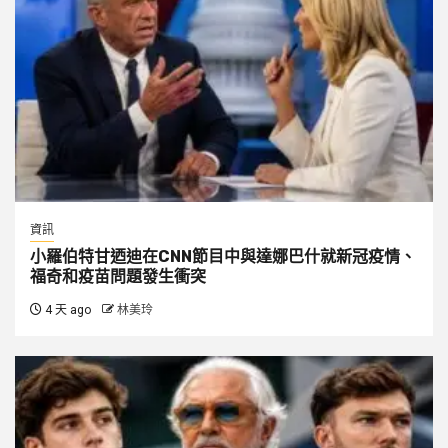
資訊
小羅伯特甘迺迪在CNN節目中與達娜巴什就新冠疫情、
福奇和疫苗問題發生衝突
4 天 ago
林美玲