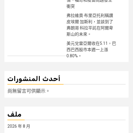
情、福奇和疫苗問題發生
衝突
弗拉維奧·布里亞托利稱讚
皮埃爾·加斯利，並談到了
弗朗哥·科拉平託在阿爾卑
斯山的未來。
美元兌雷亞爾收在5.11，巴
西巴西股市本週一上漲
0.80%。
أحدث المنشورات
尚無留言可供顯示。
ملف
2026 年 8 月