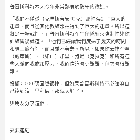
普雷斯科特本人今年非常熱衷於防守的改進。
「我們不僅從（克里斯蒂安·帕克）那裡得到了巨大的
能量，而且從其他教練那裡得到了巨大的能量。所以這
將是一場戰鬥，」普雷斯科特在牛仔隊結束強制性迷你
訓練營後說道。 「他們已經讓我們度過了幾天的時間
和線上旅行社，而且並不著急。所以，如果你去掉奎寧
（威廉斯）、（如山）加里、肯尼（克拉克）和所有這
些人並向我施加壓力，我確信這會更艱難，但它會很艱
難。
投擲 5,000 碼固然很棒，但如果普雷斯科特不必強迫自
己達到這一里程碑，那就太好了。
與朋友分享這個：
來源連結