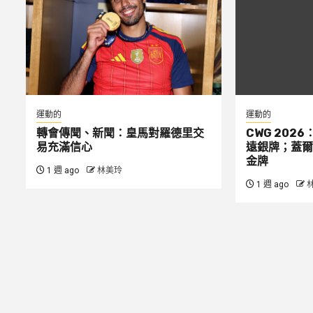
運動的
運動的
轉會傳聞、新聞：皇馬對羅德里交
CWG 2026
易充滿信心
遠銀牌；蓋爾
金牌
1 週 ago
林美玲
1 週 ago