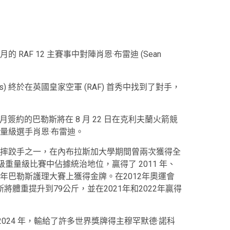
ughs) 終於在英國皇家空軍 (RAF) 首秀中找到了對手，
宣布，上個月簽約的巴勒斯將在 8 月 22 日在克利夫蘭火箭競
次中量級選手肖恩·布雷迪。
摔跤手之一，在內布拉斯加大學期間曾兩次獲得全
級重量級比賽中佔據統治地位，贏得了 2011 年、
017 年巴勒斯護理大賽上獲得金牌。在2012年奧運會
斯將體重提升到79公斤，並在2021年和2022年贏得
2024 年，輸給了許多世界獎牌得主穆罕默德·諾科