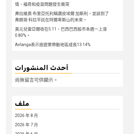
情、福奇和疫苗問題發生衝突
弗拉維奧·布里亞托利稱讚皮埃爾·加斯利，並談到了
弗朗哥·科拉平託在阿爾卑斯山的未來。
美元兌雷亞爾收在5.11，巴西巴西股市本週一上漲
0.80%。
Airlanga表示旅遊業帶動地區成長13.14%
أحدث المنشورات
尚無留言可供顯示。
ملف
2026 年 8 月
2026 年 7 月