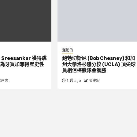
運動的
：Sreesankar 獲得跳
鮑勃切斯尼 (Bob Chesney) 和加
為牙買加奪得歷史性
州大學洛杉磯分校 (UCLA) 頂尖球
員相信棕熊隊會獲勝
林建忠
1 週 ago
陳建宏