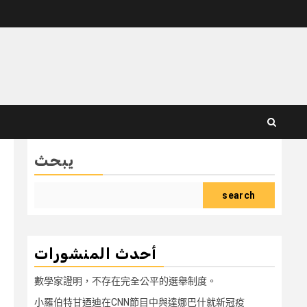
يبحث
search
أحدث المنشورات
數學家證明，不存在完全公平的選舉制度。
小羅伯特甘迺迪在CNN節目中與達娜巴什就新冠疫