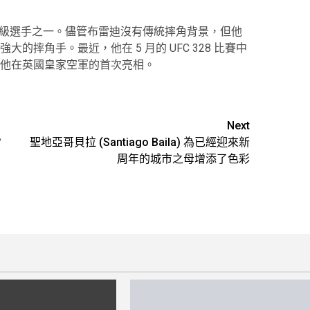
量級選手之一。儘管布雷迪沒有傳統摔角背景，但他
摔角手。最近，他在 5 月的 UFC 328 比賽中
y)。這是他在英國皇家空軍的首次亮相。
Next
？
聖地亞哥貝拉 (Santiago Baila) 為已經迎來新
周年的城市之母增添了色彩