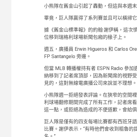
小熊隊在舊金山引起了轟動，但這與本週末
畢竟，巨人隊贏得了系列賽並且可以橫掃它
據《舊金山標準報》的約翰·謝伊稱，這次
位移到瑞格利球場新聞包廂的椽子上。
週五，廣播員 Erwin Higueros 和 Carlos
FP Santangelo 旁邊。
但當 MLB 轉播權持有者 ESPN Rad
納移到了記者席頂部，因為新聞席的視野受
見的，這對無線電廣播公司來說並不理想。
小熊隊週一拒絕發表評論。在狹窄的空間裡
利球場翻修期間完成了所有工作，記者席看起
這一點，或拒絕為造成的不便道歉，會給俱
巨人隊是僅有的四支每場比賽都有西班牙語
比賽。謝伊表示，“有時他們會收到粗魯的
名。”