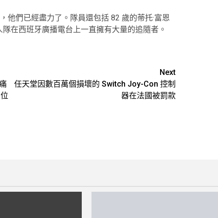
他們已經盡力了。隊員還包括 82 歲的蒂托·富恩
比賽。巨人隊在西班牙廣播電台上一直擁有大量的追隨者。
Next
了痛
任天堂因數百萬個損壞的 Switch Joy-Con 控制
 位
器在法國被罰款