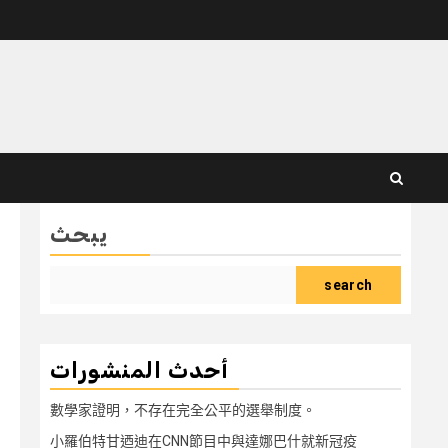
يبحث
search
أحدث المنشورات
數學家證明，不存在完全公平的選舉制度。
小羅伯特甘迺迪在CNN節目中與達娜巴什就新冠疫