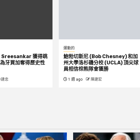
運動的
：Sreesankar 獲得跳
鮑勃切斯尼 (Bob Chesney) 和加
為牙買加奪得歷史性
州大學洛杉磯分校 (UCLA) 頂尖球
員相信棕熊隊會獲勝
林建忠
1 週 ago
陳建宏