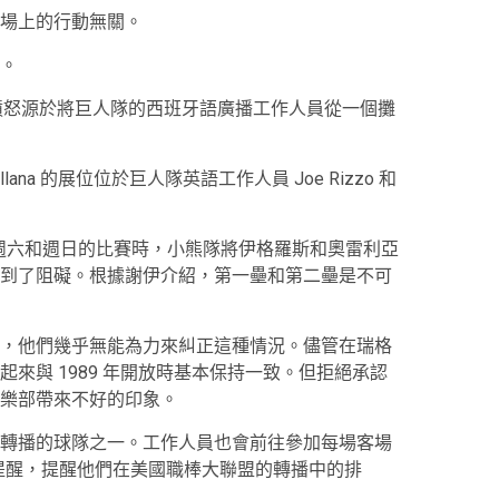
場上的行動無關。
。
憤怒源於將巨人隊的西班牙語廣播工作人員從一個攤
 Orellana 的展位位於巨人隊英語工作人員 Joe Rizzo 和
io 參加週六和週日的比賽時，小熊隊將伊格羅斯和奧雷利亞
到了阻礙。根據謝伊介紹，第一壘和第二壘是不可
，他們幾乎無能為力來糾正這種情況。儘管在瑞格
來與 1989 年開放時基本保持一致。但拒絕承認
樂部帶來不好的印象。
轉播的球隊之一。工作人員也會前往參加每場客場
提醒，提醒他們在美國職棒大聯盟的轉播中的排