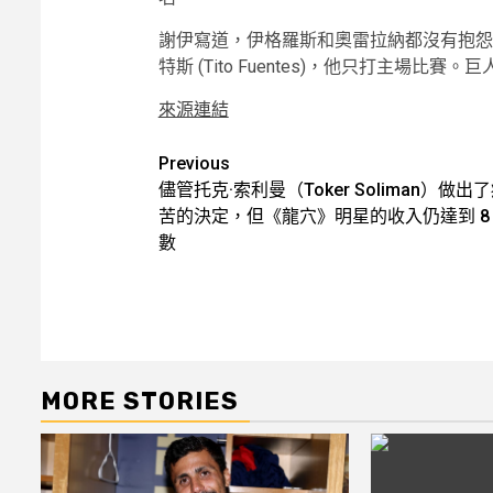
謝伊寫道，伊格羅斯和奧雷拉納都沒有抱怨，
特斯 (Tito Fuentes)，他只打主場
來源連結
Post
Previous
儘管托克·索利曼（Toker Soliman）做出
navigation
苦的決定，但《龍穴》明星的收入仍達到 8
數
MORE STORIES