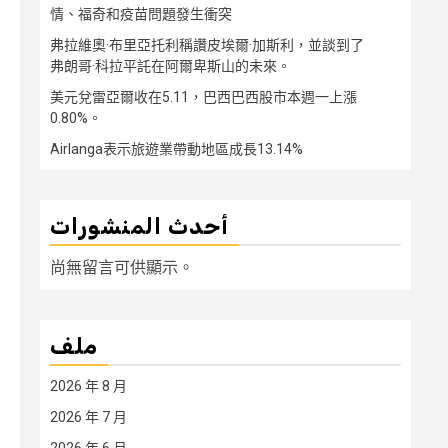
情、福奇和疫苗問題發生衝突
弗拉維奧·布里亞托利稱讚皮埃爾·加斯利，並談到了
弗朗哥·科拉平託在阿爾卑斯山的未來。
美元兌雷亞爾收在5.11，巴西巴西股市本週一上漲
0.80%。
Airlanga表示旅遊業帶動地區成長13.14%
أحدث المنشورات
尚無留言可供顯示。
ملف
2026 年 8 月
2026 年 7 月