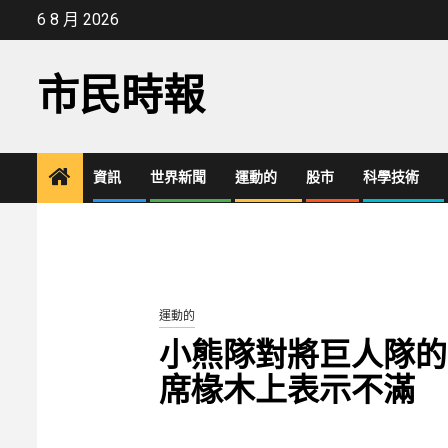
Skip
6 8 月 2026
to
content
市民時報
資訊
世界新聞
運動的
股市
科學技術
運動的
小熊隊對將巨人隊的
席椽木上表示不滿