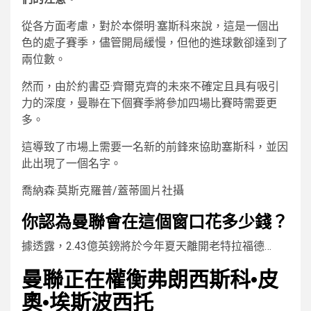
從各方面考慮，對於本傑明·塞斯科來說，這是一個出
色的處子賽季，儘管開局緩慢，但他的進球數卻達到了
兩位數。
然而，由於約書亞·齊爾克齊的未來不確定且具有吸引
力的深度，曼聯在下個賽季將參加四場比賽時需要更
多。
這導致了市場上需要一名新的前鋒來協助塞斯科，並因
此出現了一個名字。
喬納森·莫斯克羅普/蓋蒂圖片社攝
你認為曼聯會在這個窗口花多少錢？
據透露，2.43億英鎊將於今年夏天離開老特拉福德…
曼聯正在權衡弗朗西斯科·皮
奧·埃斯波西托