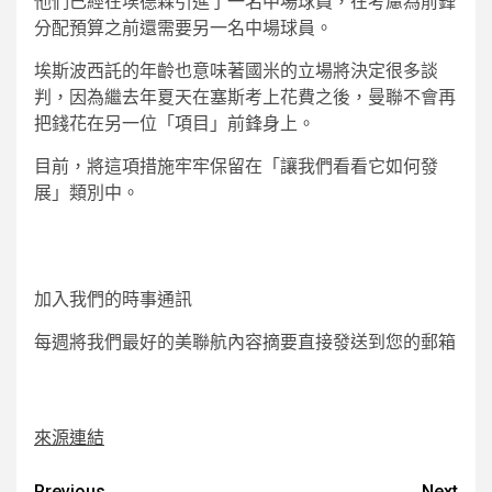
他們已經在埃德森引進了一名中場球員，在考慮為前鋒
分配預算之前還需要另一名中場球員。
埃斯波西託的年齡也意味著國米的立場將決定很多談
判，因為繼去年夏天在塞斯考上花費之後，曼聯不會再
把錢花在另一位「項目」前鋒身上。
目前，將這項措施牢牢保留在「讓我們看看它如何發
展」類別中。
加入我們的時事通訊
每週將我們最好的美聯航內容摘要直接發送到您的郵箱
來源連結
Previous
Next