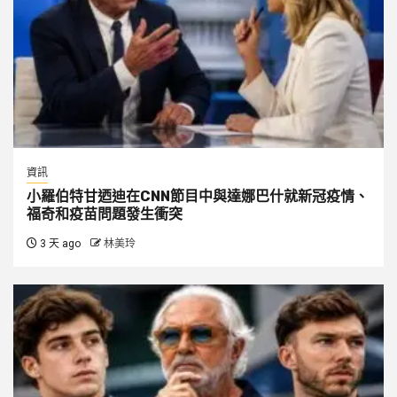
資訊
小羅伯特甘迺迪在CNN節目中與達娜巴什就新冠疫情、
福奇和疫苗問題發生衝突
3 天 ago
林美玲