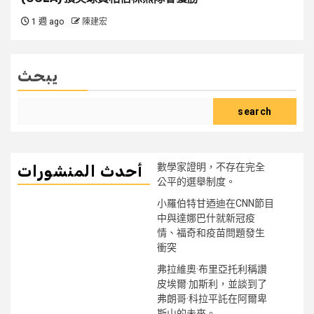
1 週 ago
陳建宏
يبحث
search
數學家證明，不存在完全
أحدث المنشورات
公平的選舉制度。
小羅伯特甘迺迪在CNN節目
中與達娜巴什就新冠疫
情、福奇和疫苗問題發生
衝突
弗拉維奧·布里亞托利稱讚
皮埃爾·加斯利，並談到了
弗朗哥·科拉平託在阿爾卑
斯山的未來。