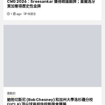
CWG 2026：Sreesankar 獲得跳遠銀牌；蓋爾為牙
買加奪得歷史性金牌
1 週 ago
林建忠
運動的
鮑勃切斯尼 (Bob Chesney) 和加州大學洛杉磯分校
(UCLA) 頂尖球員相信棕熊隊會獲勝