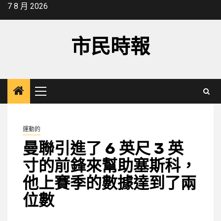
Skip
7 8 月 2026
to
content
市民時報
Primary
Menu
運動的
曼聯引進了 6 英尺 3 英
寸的前鋒來幫助塞斯科，
他上賽季的數據達到了兩
位數