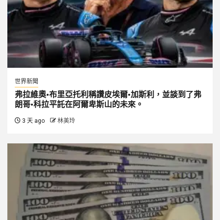
世界新聞
弗拉維奧·布里亞托利稱讚皮埃爾·加斯利，並談到了弗
朗哥·科拉平託在阿爾卑斯山的未來。
3 天 ago
林美玲