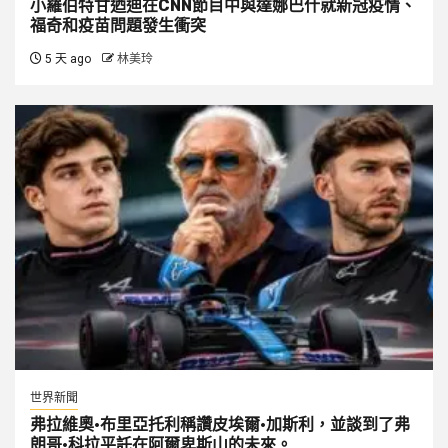
小羅伯特甘迺迪在CNN節目中與達娜巴什就新冠疫情、
福奇和疫苗問題發生衝突
5 天 ago
林美玲
世界新聞
弗拉維奧·布里亞托利稱讚皮埃爾·加斯利，並談到了弗
朗哥·科拉平託在阿爾卑斯山的未來。