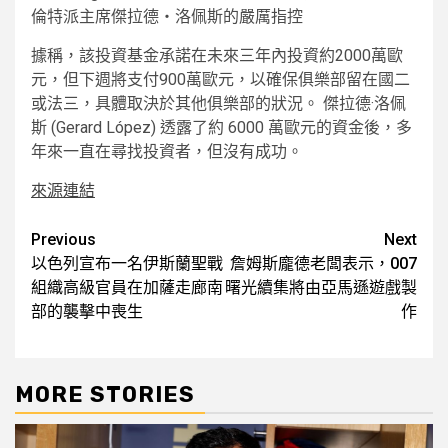
倫特派主席傑拉德‧洛佩斯的嚴厲指控
據稱，該投資基金承諾在未來三年內投資約2000萬歐
元，但下週將支付900萬歐元，以確保俱樂部留在國二
或法三，具體取決於其他俱樂部的狀況。
傑拉德·洛佩
斯 (Gerard López) 透露了約 6000 萬歐元的資金後，多
年來一直在尋找投資者，但沒有成功。
來源連結
Post
Previous
Next
以色列宣布一名伊斯蘭聖戰
詹姆斯龐德老闆表示，007
navigation
組織高級官員在加薩走廊南
曙光續集將由亞馬遜遊戲製
部的襲擊中喪生
作
MORE STORIES