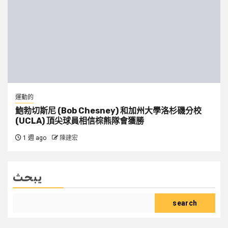
運動的
鮑勃切斯尼 (Bob Chesney) 和加州大學洛杉磯分校
(UCLA) 頂尖球員相信棕熊隊會獲勝
1 週 ago
陳建宏
يبحث
search