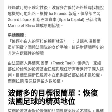
經過數月的不確定性後，波爾多吉倫特派終於尋找擺脫
危機的可能出路。根據 Ici Gironde 報道，俱樂部老闆
Gerard López 和斯巴達資本 (Sparta Capital) 已就出售
Marine et Blanc 達成原則協議。
另請閱讀：
「追逐小白人的阿拉伯穆斯林青年」：艾瑞克·澤穆爾
重新開啟了圍繞法國隊的身份爭論，這是對藍調歷史的
非常有選擇性的解讀
由法國商人弗蘭克·圖爾（Franck Tuell）領導的一家總
部位於倫敦的投資基金已經與現任所有者進行了深入談
判。目標是讓斯巴達資本在俱樂部首都佔據多數股權，
而傑拉德·洛佩茲保留少數股權。
波爾多的目標很簡單：恢復
法國足球的精英地位
這個投資基金對於歐洲和法國足壇來說並不陌生。弗蘭