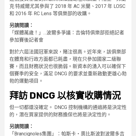
克·特威爾尤其參與了 2018 年 AC 米蘭、2017 年 LOSC
和 2016 年 RC Lens 等俱樂部的收購。
另請閱讀：
「媒體萬歲！」…波爾多爭議：吉倫特俱樂部拒絕記者
參加賽後記者會
對於六屆法國冠軍來說，賭注很高。近年來，該俱樂部
在體育和行政方面都已耗盡，現在只參加國家二級聯
賽，而且財務狀況也很脆弱。新資本的湧入可以確保下
個賽季的安全，滿足 DNCG 的要求並重新啟動更雄心勃
勃的運動項目。
拜訪 DNCG 以核實收購情況
但一切都還沒確定。 DNCG 控制機構的通過將是決定性
的，潛在買家提供的財務擔保也將是決定性的。
另請閱讀：
「Brancignoles集團」：帕斯卡‧奧比斯波對波爾多吉