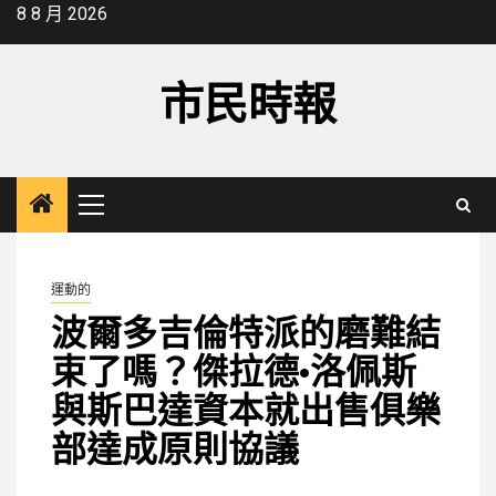
Skip
8 8 月 2026
to
content
市民時報
Primary
Menu
運動的
波爾多吉倫特派的磨難結
束了嗎？傑拉德·洛佩斯
與斯巴達資本就出售俱樂
部達成原則協議