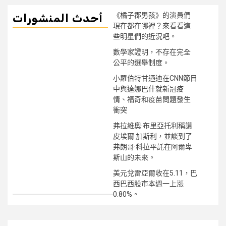
《橘子郡男孩》的演員們
أحدث المنشورات
現在都在哪裡？來看看這
些明星們的近況吧。
數學家證明，不存在完全
公平的選舉制度。
小羅伯特甘迺迪在CNN節目
中與達娜巴什就新冠疫
情、福奇和疫苗問題發生
衝突
弗拉維奧·布里亞托利稱讚
皮埃爾·加斯利，並談到了
弗朗哥·科拉平託在阿爾卑
斯山的未來。
美元兌雷亞爾收在5.11，巴
西巴西股市本週一上漲
0.80%。