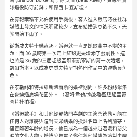
斯 (Brandon Borders)；博·艾倫 (Beau Allen)，費城老鷹
隊退役防守前鋒；和傑西卡·查斯坦。
在有報案稱不允許使用手機後，客人進入飯店時在社群
媒體上發文的情況明顯較少。宣布結婚消息後不久，天
就開始下雨了。
從斯威夫特十幾歲起，婚禮就一直是她歌曲中不變的主
題，而 36 歲時第一次走上紅毯更是增添了戲劇性。這
也將是 36 歲的三屆超級盃冠軍凱爾斯的第一次婚姻，
凱爾斯本可以成為史威夫特早期熱門作品中的運動員角
色。
在泰勒絲和特拉維斯凱爾斯的婚禮期間，許多粉絲聚集
在麥迪遜廣場花園外。 （湯姆·韋勒/攝影聯盟透過蓋蒂
圖片社拍攝）
《婚禮歌手》和其他幾部熱門喜劇的主演桑德勒可能在
任何人對誰將與這對夫婦結婚的投註名單上名列前茅，
儘管隨著年齡的增長，他已成為一個越來越溫暖和慈父
般的文化人物。婚禮公告電子郵件將他描述為這對夫婦