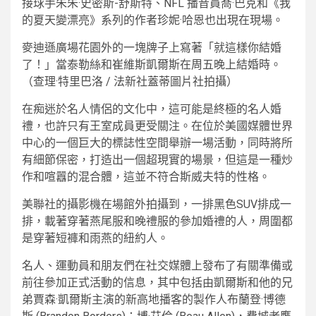
接球手朱朱·史密斯-舒斯特、NFL 播音員喬·巴克和《我
的夏天變漂亮》系列的作者珍妮·哈恩也出現在現場。
麥迪遜廣場花園外的一塊牌子上寫著「就這樣你結婚
了！」當泰勒絲和崔維斯凱爾斯在周五晚上結婚時。
（查理·特里巴洛 / 法新社蓋蒂圖片社拍攝）
在痴迷於名人情侶的文化中，這可能是終極的名人婚
禮，也許只有王室成員更受關注。在位於美國媒體世界
中心的一個巨大的標誌性空間舉辦一場活動，同時將所
有細節保密，打造出一個超現實的場景，但這是一種炒
作和喧囂的混合體，這並不符合斯威夫特的性格。
美聯社的攝影機在場館外拍攝到，一排黑色SUV排成一
排，載著穿著燕尾服和晚禮服的參加婚禮的人，周圍都
是穿著短褲和雨燕的紐約人。
名人、運動員和朋友們在社交媒體上發布了有關準備或
前往參加正式活動的信息，其中包括由凱爾斯和他的兄
弟賈森·凱爾斯主演的新高地播客的製作人布蘭登·博德