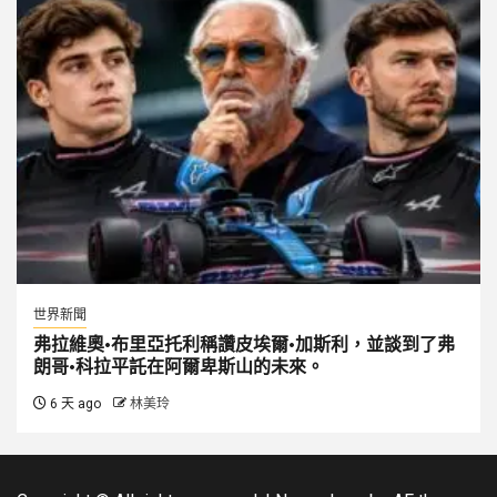
世界新聞
弗拉維奧·布里亞托利稱讚皮埃爾·加斯利，並談到了弗
朗哥·科拉平託在阿爾卑斯山的未來。
6 天 ago
林美玲