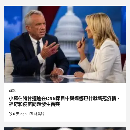
資訊
小羅伯特甘迺迪在CNN節目中與達娜巴什就新冠疫情、
福奇和疫苗問題發生衝突
6 天 ago
林美玲