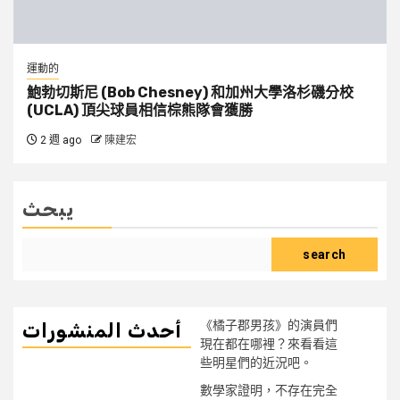
運動的
鮑勃切斯尼 (Bob Chesney) 和加州大學洛杉磯分校
(UCLA) 頂尖球員相信棕熊隊會獲勝
2 週 ago
陳建宏
يبحث
search
《橘子郡男孩》的演員們
أحدث المنشورات
現在都在哪裡？來看看這
些明星們的近況吧。
數學家證明，不存在完全