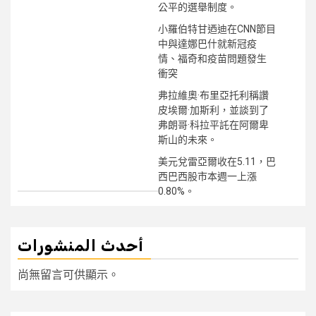
公平的選舉制度。
小羅伯特甘迺迪在CNN節目
中與達娜巴什就新冠疫
情、福奇和疫苗問題發生
衝突
弗拉維奧·布里亞托利稱讚
皮埃爾·加斯利，並談到了
弗朗哥·科拉平託在阿爾卑
斯山的未來。
美元兌雷亞爾收在5.11，巴
西巴西股市本週一上漲
0.80%。
أحدث المنشورات
尚無留言可供顯示。