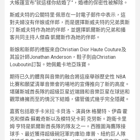
大帳篷宣布“就這樣你結婚了”，婚禮的保密性被解除。
斯威夫特的公關特里·佩恩在一封電子郵件中表示，這
對夫婦沒有伴娘或伴郎，而是選擇斯威夫特的兄弟奧斯
汀·斯威夫特作為她的伴郎，並選擇凱爾斯的兄弟和播
客共同主持人傑森·凱爾斯作為她的伴郎。
新娘和新郎的禮服來自Christian Dior Haute Couture及
其設計師Jonathan Anderson，鞋子則由Christian
Louboutin訂製。她佩戴卡地亞珠寶。
期待已久的體育與音樂的融合將這座舉辦歷史性 NBA
比賽和願望清單音樂會的場地的宣傳推向了新的高度。
堪薩斯城酋長隊的超級巨星近端鋒和音樂巨星在球迷和
觀眾蜂擁而至的情況下結婚，儘管儀式幾乎完全隱藏。
嘉賓包括歌手卡米拉·卡貝洛、演員休·格蘭特、伊森·霍
克和傑森·蘇戴奇斯以及模特兒卡莉·克勞斯。跑衛卡里
姆·亨特是凱爾斯酋長隊的隊友之一。西雅圖海鷹隊接
球手、最近獲得超級碗冠軍的庫珀·庫普、紐約巨人隊