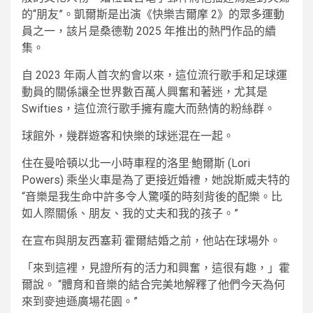
的“朋友”。凱爾斯是出演《快樂吉爾摩 2》的眾多運動
員之一，該片是桑德勒 2025 年推出的熱門作品的續
集。
自 2023 年兩人首次約會以來，這位流行歌手和足球運
動員的關係讓全世界數百萬人興奮和著迷，尤其是
Swifties，這位流行歌手擁有龐大而熱情的粉絲群。
球館外，幾群遊客和快樂的球迷混在一起。
住在曼哈頓以北一小時車程的洛里·鮑爾斯 (Lori
Powers) 乘坐火車是為了更接近婚禮，她說斯威夫特的
“音樂是我生命中許多令人驚嘆的時刻背後的配樂。比
如人際關係、朋友、我的丈夫和我的孩子。”
在宣布與朋友西塞莉·霍爾結婚之前，他站在球場外。
「來到這裡，見證所有的活力和興奮，這很有趣，」霍
爾說。 “體育和音樂的結合完美地解釋了他們今天為何
來到麥迪遜廣場花園。”