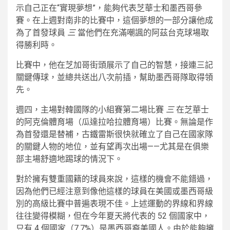
示自己正在“實現夢想”，能夠代表芝華士和墨西哥參
賽。在上週對南非的比賽中，這個夢想的一部分讓他成
為了首發球員
三
當他們在充滿嘲諷的阿茲台克球場取
得勝利時。
比賽中，他在芝加哥街頭展示了自己的智慧，接連三記
關鍵傳球，並總共送出八次前插，幫助墨西哥隊取得領
先。
週四，主場對韓國隊的小組賽第二場比賽
三
在芝華士
的阿克倫體育場（瓜達拉哈拉體育場）比賽。無論是作
為首發還是替補，古鐵雷斯很快就確立了自己在國家隊
的關鍵人物的地位，並有望再次出場——尤其是在俱樂
部主場舒適地踢球的情況下。
對於擁有雙重國籍的球員來說，這樣的機會不能錯過，
因為他們已經注意到像他這樣的球員在美國或墨西哥級
別的高級比賽中普遍表現不佳。上述運動的界線和界線
往往變得模糊，但在今年夏天將代表的 52 個國家中，
只有 4 個國家（7.7%）是墨西哥裔美國人。由於能夠擁