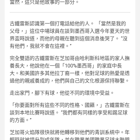
當然，這只是他故事的一部分。
古鐵雷斯認識第一個打電話給他的人。 「當然是我的
父母，」這位中場球員在談到墨西哥入選今年夏天的世
界盃時說道，而他的母親在聽到這個消息後哭了。 “沒
有他們，我就不會在這裡。”
完全雙語的古鐵雷斯在芝加哥由哈利斯科地區的家人撫
養長大，他說他在一個「100%墨西哥」的家庭中長
大。和美國許多其他拉丁裔一樣，他對足球的熱愛是透
過他的親戚養成的，他們與自己的文化根源保持聯繫。
走出家門，腳下有球，他從不同的環境中受益。
「你要面對所有這些不同的性格、國籍，」古鐵雷斯在
談到本地比賽時說道。 “我們都有同樣的享受和踢足球
的方面。”
芝加哥火焰隊很快就將他轉移到他們的青訓系統中。年
輕時就被提升到成年隊，並在職業美國職業足球大聯盟