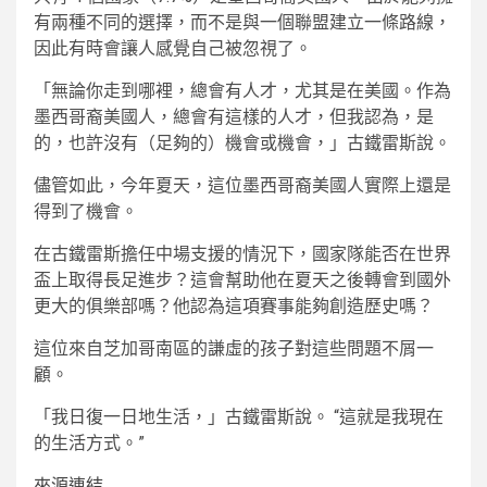
有兩種不同的選擇，而不是與一個聯盟建立一條路線，
因此有時會讓人感覺自己被忽視了。
「無論你走到哪裡，總會有人才，尤其是在美國。作為
墨西哥裔美國人，總會有這樣的人才，但我認為，是
的，也許沒有（足夠的）機會或機會，」古鐵雷斯說。
儘管如此，今年夏天，這位墨西哥裔美國人實際上還是
得到了機會。
在古鐵雷斯擔任中場支援的情況下，國家隊能否在世界
盃上取得長足進步？這會幫助他在夏天之後轉會到國外
更大的俱樂部嗎？他認為這項賽事能夠創造歷史嗎？
這位來自芝加哥南區的謙虛的孩子對這些問題不屑一
顧。
「我日復一日地生活，」古鐵雷斯說。 “這就是我現在
的生活方式。”
來源連結