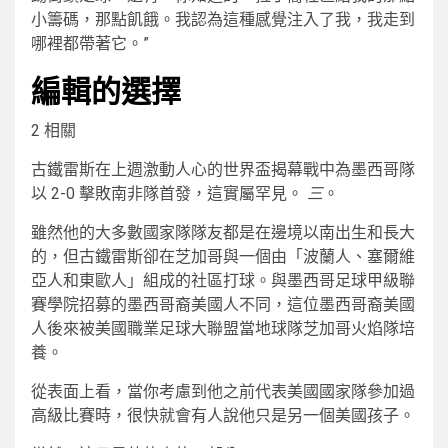
小籌碼，那點飢餓。我認為這種感覺注入了我，我走到
哪裡都帶著它。”
編輯的選擇
2 相關
古鐵雷斯在上週激動人心的世界盃揭幕戰中為墨西哥隊
以 2-0 擊敗南非隊首發，這實屬罕見。
三
。
雖然他的大多數國家隊隊友都是在邊境以南出生和長大
的，但古鐵雷斯卻在芝加哥與一個由「波蘭人、塞爾維
亞人和東歐人」組成的社區打球。與墨西哥足球甲級聯
賽學院招募的墨西哥裔美國人不同，這位墨西哥裔美國
人後來被美國職業足球大聯盟當地球隊芝加哥火焰隊培
養。
從表面上看，當你考慮到他之前代表美國國家隊參加過
高級比賽時，很快就會有人說他只是另一個美國孩子。