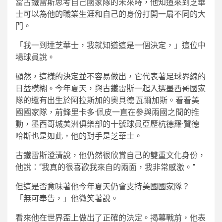
當古鐵雷斯思考自己國家隊的未來時，他知道來到芝華
士可以為他的職業生涯和自己的身份打開一扇不同的大
門。
「我一到達芝華士，我就知道這是一個決定，」這位中
場球員說。
顯然，這樣的決定並不容易做出，它代表著足球界線的
日益模糊。今年夏天，與古鐵雷斯一起入選墨西哥國家
隊的還有出生於阿拉斯加的奧貝德·瓦爾加斯。看看美
國國家隊，前鋒里卡多·佩皮一直在參與兩國之間的推
動，墨西哥城美洲俱樂部的十號球員亞歷杭德羅·贊德
哈斯也是如此，他的對手是芝華士。
古鐵雷斯澄清說，他仍然很欣賞自己的雙重文化身份，
他說：“我真的很喜歡我來自的兩面，我非常感激。”
但這是否意味著他今年夏天仍會支持美國國家隊？
「無可奉告，」他微笑著說。
看來他在世界盃上做出了正確的決定。揭幕戰前，他表