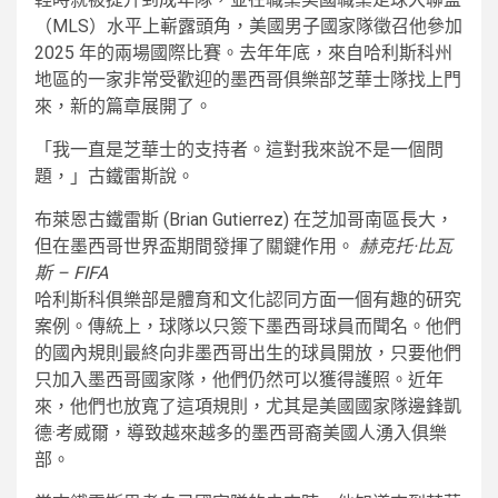
（MLS）水平上嶄露頭角，美國男子國家隊徵召他參加
2025 年的兩場國際比賽。去年年底，來自哈利斯科州
地區的一家非常受歡迎的墨西哥俱樂部芝華士隊找上門
來，新的篇章展開了。
「我一直是芝華士的支持者。這對我來說不是一個問
題，」古鐵雷斯說。
布萊恩古鐵雷斯 (Brian Gutierrez) 在芝加哥南區長大，
但在墨西哥世界盃期間發揮了關鍵作用。
赫克托·比瓦
斯 – FIFA
哈利斯科俱樂部是體育和文化認同方面一個有趣的研究
案例。傳統上，球隊以只簽下墨西哥球員而聞名。他們
的國內規則最終向非墨西哥出生的球員開放，只要他們
只加入墨西哥國家隊，他們仍然可以獲得護照。近年
來，他們也放寬了這項規則，尤其是美國國家隊邊鋒凱
德·考威爾，導致越來越多的墨西哥裔美國人湧入俱樂
部。