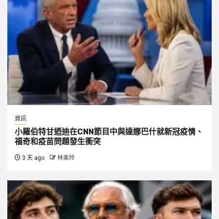
資訊
小羅伯特甘迺迪在CNN節目中與達娜巴什就新冠疫情、
福奇和疫苗問題發生衝突
3 天 ago
林美玲