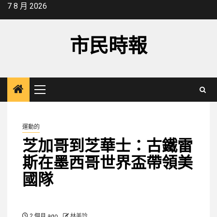
Skip
7 8 月 2026
to
content
市民時報
Primary
Menu
運動的
芝加哥到芝華士：古鐵雷
斯在墨西哥世界盃帶領美
國隊
2 個月 ago
林美玲