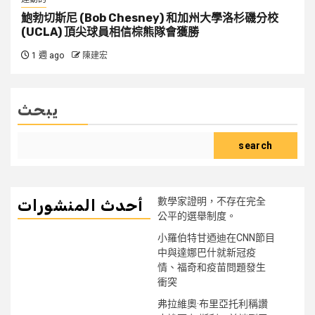
鮑勃切斯尼 (Bob Chesney) 和加州大學洛杉磯分校
(UCLA) 頂尖球員相信棕熊隊會獲勝
1 週 ago
陳建宏
يبحث
search
數學家證明，不存在完全
أحدث المنشورات
公平的選舉制度。
小羅伯特甘迺迪在CNN節目
中與達娜巴什就新冠疫
情、福奇和疫苗問題發生
衝突
弗拉維奧·布里亞托利稱讚