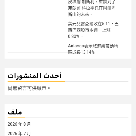
皮埃爾·加斯利，並談到了
弗朗哥·科拉平託在阿爾卑
斯山的未來。
美元兌雷亞爾收在5.11，巴
西巴西股市本週一上漲
0.80%。
Airlanga表示旅遊業帶動地
區成長13.14%
أحدث المنشورات
尚無留言可供顯示。
ملف
2026 年 8 月
2026 年 7 月