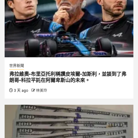
世界新聞
弗拉維奧·布里亞托利稱讚皮埃爾·加斯利，並談到了弗
朗哥·科拉平託在阿爾卑斯山的未來。
3 天 ago
林美玲