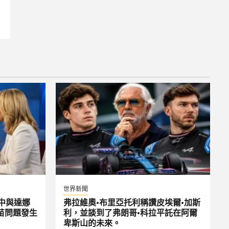
世界新聞
中與達娜
弗拉維奧·布里亞托利稱讚皮埃爾·加斯
苗問題發生
利，並談到了弗朗哥·科拉平託在阿爾
卑斯山的未來。