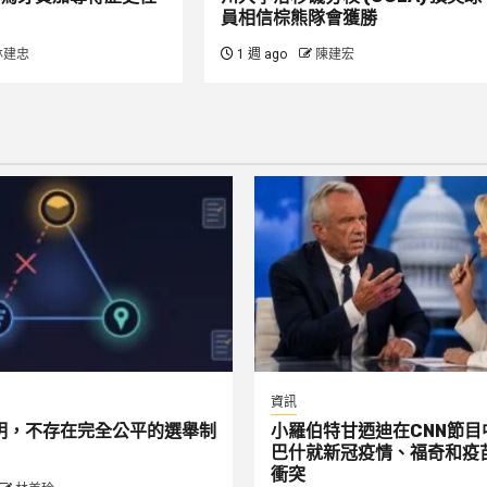
員相信棕熊隊會獲勝
林建忠
1 週 ago
陳建宏
資訊
明，不存在完全公平的選舉制
小羅伯特甘迺迪在CNN節目
巴什就新冠疫情、福奇和疫
衝突