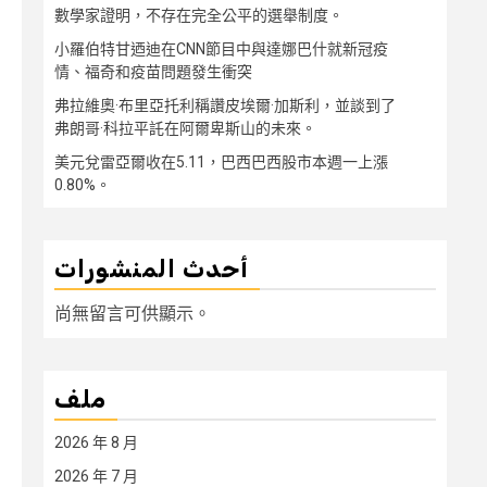
數學家證明，不存在完全公平的選舉制度。
小羅伯特甘迺迪在CNN節目中與達娜巴什就新冠疫
情、福奇和疫苗問題發生衝突
弗拉維奧·布里亞托利稱讚皮埃爾·加斯利，並談到了
弗朗哥·科拉平託在阿爾卑斯山的未來。
美元兌雷亞爾收在5.11，巴西巴西股市本週一上漲
0.80%。
أحدث المنشورات
尚無留言可供顯示。
ملف
2026 年 8 月
2026 年 7 月