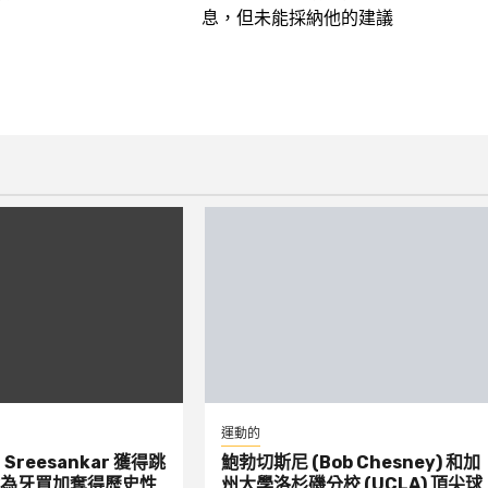
息，但未能採納他的建議
運動的
：Sreesankar 獲得跳
鮑勃切斯尼 (Bob Chesney) 和加
為牙買加奪得歷史性
州大學洛杉磯分校 (UCLA) 頂尖球