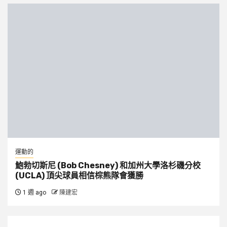
運動的
鮑勃切斯尼 (Bob Chesney) 和加州大學洛杉磯分校
(UCLA) 頂尖球員相信棕熊隊會獲勝
1 週 ago
陳建宏