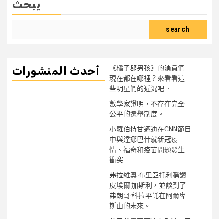
يبحث
search
《橘子郡男孩》的演員們
أحدث المنشورات
現在都在哪裡？來看看這
些明星們的近況吧。
數學家證明，不存在完全
公平的選舉制度。
小羅伯特甘迺迪在CNN節目
中與達娜巴什就新冠疫
情、福奇和疫苗問題發生
衝突
弗拉維奧·布里亞托利稱讚
皮埃爾·加斯利，並談到了
弗朗哥·科拉平託在阿爾卑
斯山的未來。