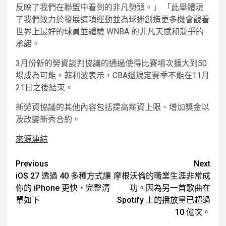
反映了我們在聯盟中看到的非凡勢頭。」 「此舉體現
了我們致力於發展這項運動並為球迷創造更多機會觀看
世界上最好的球員並體驗 WNBA 的非凡天賦和競爭的
承諾。
3月份新的勞資談判協議的通過使得比賽場次擴大到50
場成為可能。菲利波表示，CBA還規定賽季不能在11月
21日之後結束。
新勞資協議的其他內容包括提高薪資上限、增加獎金以
及改變新秀合約。
來源連結
Post
Previous
Next
iOS 27 透過 40 多種方式讓
摩根沃倫的職業生涯非常成
navigation
你的 iPhone 更快，完整清
功。因為另一首歌曲在
單如下
Spotify 上的播放量已超過
10 億次。