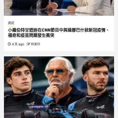
資訊
小羅伯特甘迺迪在CNN節目中與達娜巴什就新冠疫情、
福奇和疫苗問題發生衝突
4 天 ago
林美玲