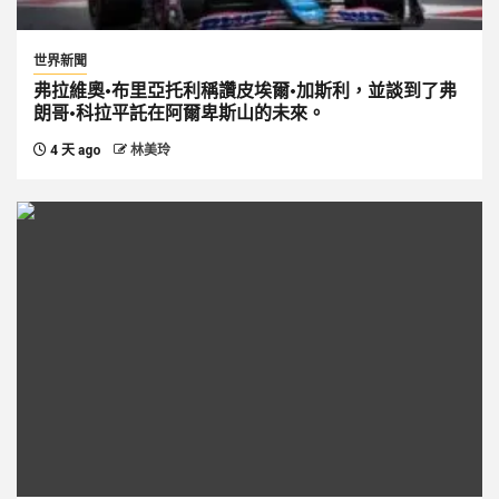
世界新聞
弗拉維奧·布里亞托利稱讚皮埃爾·加斯利，並談到了弗
朗哥·科拉平託在阿爾卑斯山的未來。
4 天 ago
林美玲