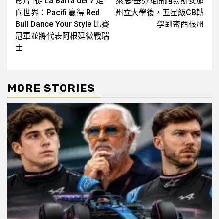
影片 |從 La Barra del 7 走
萊恩·基芬離開路易斯安那
navigation
向世界：Pacifi 贏得 Red
州立大學後，五星級CB轉
Bull Dance Your Style 比賽
學到密西根州
冠軍並將代表阿根廷徵戰瑞
士
MORE STORIES