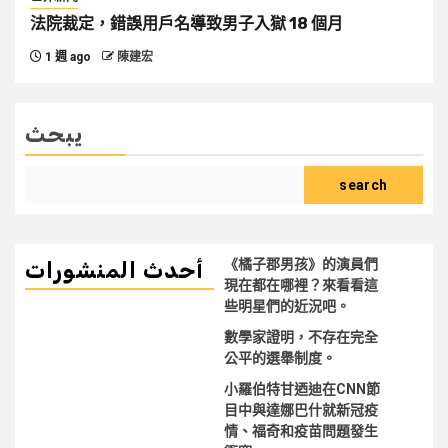
法院裁定，錯誤用戶名導致男子入獄 18 個月
1 週 ago
陳建宏
يبحث
search
《橘子郡男孩》的演員們
أحدث المنشورات
現在都在哪裡？來看看這
些明星們的近況吧。
數學家證明，不存在完全
公平的選舉制度。
小羅伯特甘迺迪在CNN節
目中與達娜巴什就新冠疫
情、福奇和疫苗問題發生