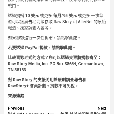
戰鬥。
透過捐贈
10 美元
或更多
每月
/
95 美元
或更多
一次
您
還可以無廣告地高級存取 Raw Story 和 AlterNet 的原始
報道、獨家調查內容等。
如果您想進行一次性捐贈，請點擊此處。
若要透過 PayPal 捐款，請點擊此處
。
比較喜歡老式的方式？您可以透過支票將捐款寄至：
Raw Story Media, Inc. PO Box 38654, Germantown,
TN 38183
對 Raw Story 的支援將用於原創調查報告和
RawStory+ 會員計劃。捐款不可免稅。
來源連結
Post
Previous
Next