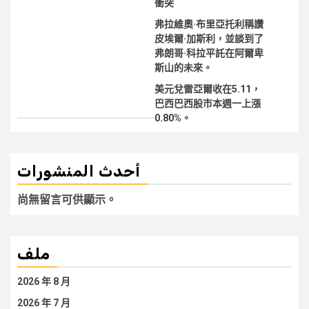
衝突
弗拉維奧·布里亞托利稱讚
皮埃爾·加斯利，並談到了
弗朗哥·科拉平託在阿爾卑
斯山的未來。
美元兌雷亞爾收在5.11，
巴西巴西股市本週一上漲
0.80%。
أحدث المنشورات
尚無留言可供顯示。
ملف
2026 年 8 月
2026 年 7 月