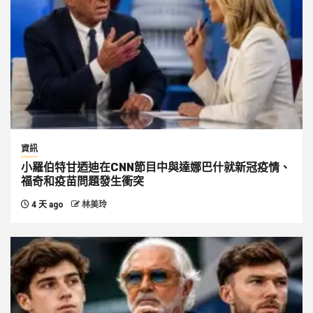
資訊
小羅伯特甘迺迪在CNN節目中與達娜巴什就新冠疫情、
福奇和疫苗問題發生衝突
4 天 ago
林美玲