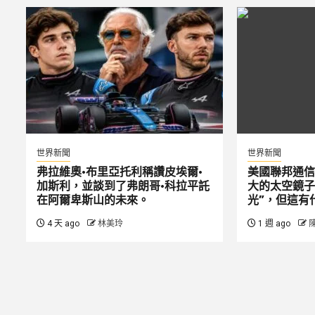
世界新聞
世界新聞
弗拉維奧·布里亞托利稱讚皮埃爾·
美國聯邦通信
加斯利，並談到了弗朗哥·科拉平託
大的太空鏡子
在阿爾卑斯山的未來。
光”，但這有
4 天 ago
林美玲
1 週 ago