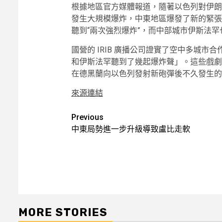
根據地區官方媒體報道，隨著以色列對伊朗
發生大規模爆炸，中東地區爆發了新的緊張局
聽到“兩次強烈爆炸”，而中部城市伊斯法
國營的 IRIB 廣播公司證實了空中多城
和伊斯法罕聽到了幾起爆炸聲」。這些戲劇
在德黑蘭向以色列發射新砲彈後不久發生的
來源連結
Post
Previous
中東局勢進一步升級導致盧比走軟
navigation
MORE STORIES