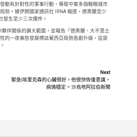
發動有針對性的軍事行動，導致中東多個戰略城市
勢。據伊朗國家通訊社 IRNA 報道，德黑蘭至少
罕也發生至少三次爆炸。
市合作夥伴關係的擴大範圍，並報告「德黑蘭、大不里士
性的一夜事態發展標誌著西亞局勢急劇升級，這是
。
Next
緊急|埃里克森的心臟很好。他很快恢復意識，
病情穩定 – 沙烏地阿拉伯新聞