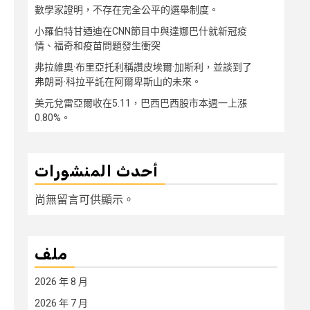
數學家證明，不存在完全公平的選舉制度。
小羅伯特甘迺迪在CNN節目中與達娜巴什就新冠疫
情、福奇和疫苗問題發生衝突
弗拉維奧·布里亞托利稱讚皮埃爾·加斯利，並談到了
弗朗哥·科拉平託在阿爾卑斯山的未來。
美元兌雷亞爾收在5.11，巴西巴西股市本週一上漲
0.80%。
أحدث المنشورات
尚無留言可供顯示。
ملف
2026 年 8 月
2026 年 7 月