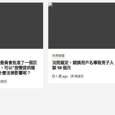
世界新聞
委員會批准了一個巨
法院裁定，錯誤用戶名導致男子入
，可以“按需提供陽
獄 18 個月
什麼法律影響呢？
1 週 ago
陳建宏
陳建宏