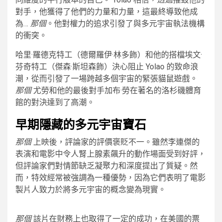
對手，他獲得了他們的力量和力量，這最終導致他成
為…
那個
。他對權力的追求引發了與多元宇宙執法機構
的衝突。
哈里·羅德克特工（德爾羅伊·林多飾）和他的搭檔埃文·
芬奇特工（傑森·斯坦森飾）決心阻止 Yolao 的致命浪
潮，從而引發了一場跨越多個宇宙的緊張貓鼠遊戲。
那個
尤勞和他的最後對手加布·勞在著名的洛杉磯體育
館的對決達到了高潮。
早期隱藏的多元宇宙寶石
那個
上映後，評論家的評價褒貶不一。雖然李連傑的
表演和電影中令人腎上腺素飆升的動作場面受到好評，
但評論家們對情節缺乏凝聚力和深度提出了質疑。然
而，特效經常被強調為一種優勢，因為它們表明了電影
製片人致力於將多元宇宙的概念變為現實。
那個
該片在財務上也取得了一定的成功，在美國的票