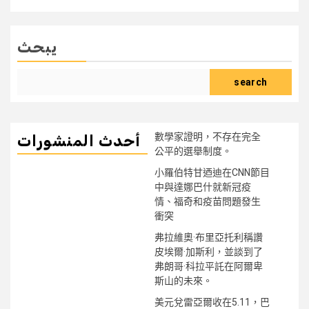
يبحث
search
數學家證明，不存在完全
أحدث المنشورات
公平的選舉制度。
小羅伯特甘迺迪在CNN節目
中與達娜巴什就新冠疫
情、福奇和疫苗問題發生
衝突
弗拉維奧·布里亞托利稱讚
皮埃爾·加斯利，並談到了
弗朗哥·科拉平託在阿爾卑
斯山的未來。
美元兌雷亞爾收在5.11，巴