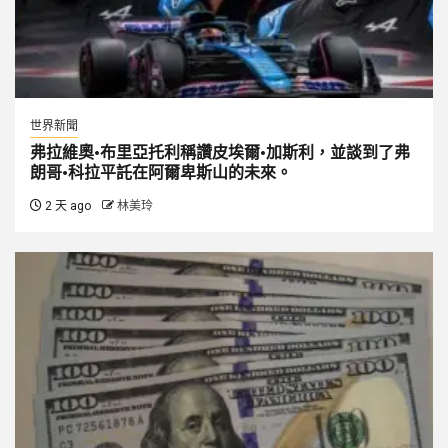
世界新聞
弗拉維奧·布里亞托利稱讚皮埃爾·加斯利，並談到了弗
朗哥·科拉平託在阿爾卑斯山的未來。
2 天 ago
林美玲