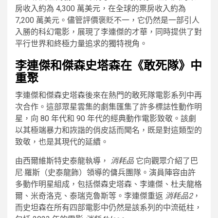
房收入約為 4,300 萬美元，在全球的票房收入約為
7,200 萬美元。儘管評價褒貶不一，它仍然是一部引人
入勝的科幻電影，展現了李連傑的才華，同時提供了對
平行世界和終極力量追求的獨特視角。
李連傑和傑森史塔森在《敢死隊》中
重聚
李連傑和傑森史塔森後來在熱門的敢死隊電影系列中再
次合作。這部眾星雲集的劇集匯集了許多標誌性動作明
星，向 80 年代和 90 年代的經典動作電影致敬。該劇
以其極端暴力和詼諧的俏皮話而聞名，既是對這類型的
致敬，也是其現代的延續。
由西爾維斯特史泰龍執導，
消耗品
它向觀眾介紹了巴
尼·羅斯（史泰龍飾）領導的傭兵團隊。演員陣容由許
多動作明星組成，包括傑森史塔森、李連傑、杜夫龍格
爾、米奇洛克、泰瑞克魯斯等。李連傑重返
消耗品2
，
而史坦森在所有四部電影中仍然是該系列的中流砥柱，