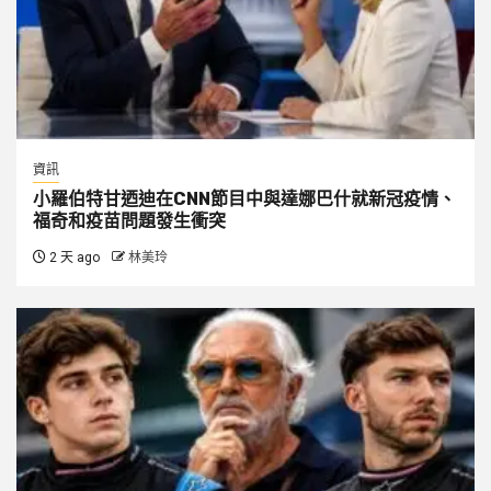
資訊
小羅伯特甘迺迪在CNN節目中與達娜巴什就新冠疫情、
福奇和疫苗問題發生衝突
2 天 ago
林美玲